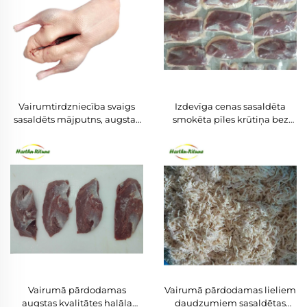
Vairumtirdzniecība svaigs
Izdevīga cenas sasaldēta
sasaldēts mājputns, augstas
smokēta pīles krūtiņa bez
kvalitātes pīles krūtiņas gaļa
kaula, ar ādu,
eksportam
vairumtirdzniecības cenās
Vairumā pārdodamas
Vairumā pārdodamas lieliem
augstas kvalitātes halāla
daudzumiem sasaldētas