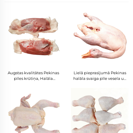
Augstas kvalitātes Pekinas
Lielā pieprasījumā Pekinas
pīles krūtiņa, Halāla
halāla svaiga pīle vesela un
sertificēts svaigs saldēts
daļās, saldēta, kvalitāte
putnmērījs liellopsmateriālos
garantēta, liellopa piegāde
globālajiem izplatītājiem