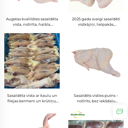
Augstas kvalitātes sasaldēta
2025 gada svaigi sasaldēti
vista, notīrīta, halāla,
vistkājiņi, lielpakās,
konkurētspējīgas cenas
vairumtirdzniecībā, halāls,
vairumtirdzniecībai, bez
IQF, sasaldēti vistu kājiņas,
iekšējo orgānu atliekām
svaiga sasaldēta putnu gaļa,
kājiņas
Sasaldēta vista ar kaulu un
Sasaldēts visties putns –
filejas ķermeni un krūtiņu,
notīrīts, bez iekšdaļu
atbilstoša halāla prasībām,
atliekām, lētā cenā, pieejams
iepakots liellopsaimos, laba
Ķīnas ražotnes piegādātājam
cena