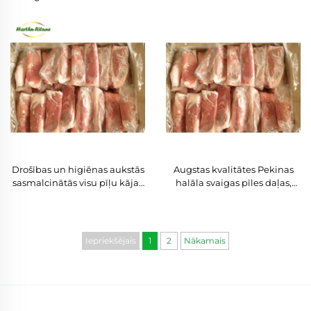
apstrādātas sasaldētas pīles
halāla vistas krūtiņas bez
ķepas / krūtiņas gaļa / pirmās
kauliem
šķirnes spārni / kroplis
Drošības un higiēnas aukstās
Augstas kvalitātes Pekinas
sasmalcinātās visu pīļu kājas
halāla svaigas pīles daļas,
krūts/mēle ar kaulu, āda uz
sasaldētas sirds/aknas/krūts,
kājām/ķepām ar halāla
stilba gaļa/steiks
sertifikātu
Iepriekšējais
1
2
Nākamais