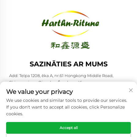
SAZINĀTIES AR MUMS
Add: Telpa 1208, ēka A, nr.61 Hongkong Middle Road,
Shinan rajons, Qingdao, Šanduna, Ķīna
We value your privacy
Tālrunis:
+86-53285879528
We use cookies and similar tools to provide our services.
E-pasts:
[email protected]
If you don't want to accept all cookies, click Personalize
cookies.
Autortiesības © 2026 Qingdao Harthn-ritune Corp., Ltd. Visas
tiesības rezervētas. -
Konfidencialitātes politika
Accept all