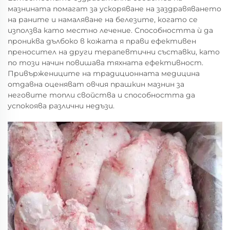
мазнината помагат за ускоряване на заздравяването
на раните и намаляване на белезите, когато се
използва като местно лечение. Способността ѝ да
прониква дълбоко в кожата я прави ефективен
преносител на други терапевтични съставки, като
по този начин повишава тяхната ефективност.
Привържениците на традиционната медицина
отдавна оценяват овчия прашкин мазнин за
неговите топли свойства и способността да
успокоява различни недъзи.