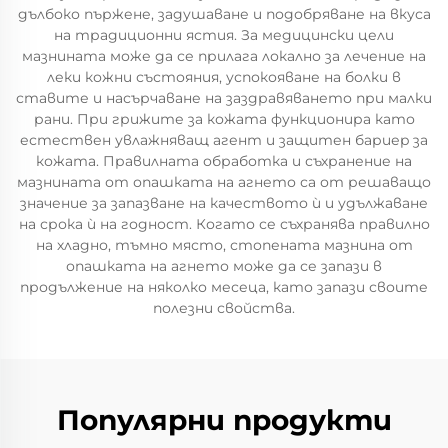
дълбоко пържене, задушаване и подобряване на вкуса
на традиционни ястия. За медицински цели
мазнината може да се прилага локално за лечение на
леки кожни състояния, успокояване на болки в
ставите и насърчаване на заздравяването при малки
рани. При грижите за кожата функционира като
естествен увлажняващ агент и защитен бариеp за
кожата. Правилната обработка и съхранение на
мазнината от опашката на агнето са от решаващо
значение за запазване на качеството ѝ и удължаване
на срока ѝ на годност. Когато се съхранява правилно
на хладно, тъмно място, стопената мазнина от
опашката на агнето може да се запази в
продължение на няколко месеца, като запази своите
полезни свойства.
Популярни продукти