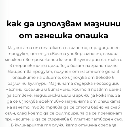
как да използвам мазнини
от агнешка опашка
Мазнината от опашката на агнето, традиционен
продукт, ценен за своята универсалност, намира
множество приложения както в кулинарията, така и
в терапевтични цели. Този богат на хранителни
вещества продукт, получен от мастните депа в
опашките на овцете, се използва от векове в
различни култури. Мазнината съдържа необходими
мастни киселини и витамини, които я правят ценна
за готвене, медицински цели и грижи за кожата. За
да се използва ефективно мазнината от опашката
на агнето, първо трябва да се стопи бавно на слаб
огън, след което да се филтрира, за да се премахнат
примесите, и да се съхранява в плътно затворен съд.
В кулинарията тя служи като отлична среда за