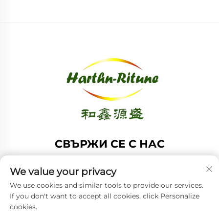
СВЪРЖИ СЕ С НАС
Add: Стая 1208, Сграда А, №61 улица Хонг Конг, Среден
We value your privacy
район, Циндао, Шандонг, Китай
We use cookies and similar tools to provide our services.
Тел:
+86-53285879528
If you don't want to accept all cookies, click Personalize
Имейл:
[email protected]
cookies.