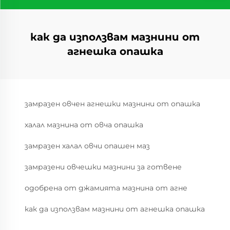
как да използвам мазнини от
агнешка опашка
замразен овчен агнешки мазнини от опашка
халал мазнина от овча опашка
замразен халал овчи опашен маз
замразени овчешки мазнини за готвене
одобрена от джамията мазнина от агне
как да използвам мазнини от агнешка опашка