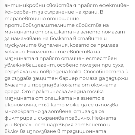
антимикробни свойства я правят ефективен
консервант за съхранение на храни. В
терапевтично отношение
противовъзпалителните свойства на
мазнината от опашката на агнето помагат
за намаляване на болката в ставите и
мускулните възпаления, когато се прилага
локално. Емолентните свойства на
мазнината я правят отличен естествен
увлажняващ агент, особено полезен при суха,
огрубяла или повредена кожа. Способността ѝ
да създава защитен бариеp помага да задържи
влагата и предпазва кожата от околната
среда. От практическа гледна точка
мазнината от опашката на агнето е
икономична, тъй като може да се използва
многократно за готвене, стига да се
филтрира и съхранява правилно. Нейната
универсалност надхвърля готвенето и
включва използване в традиционната