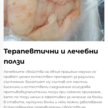
Терапевтични и лечебни
ползи
Лечебните свойства на овчия прашкин мазнин го
правят ценен естествен препарат за различни
състояния. Богатият му състав от мастни
киселини и естествени съединения осигурява
противовъзпалителни ползи при локално прилагане,
като по този начин е ефективен за лечение на болки
в ставите, мускулни болки и леки кожни заболявания.
Естествените оздравителни свойства на