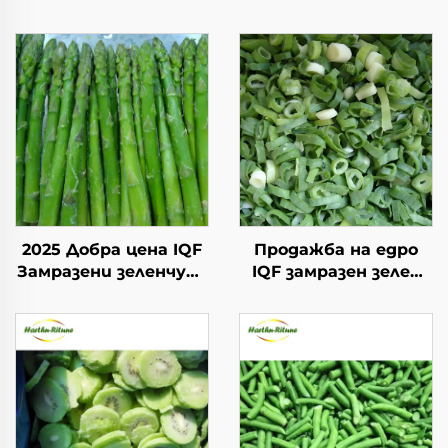
2025 Добра цена IQF
Продажба на едро
Замразени зеленчуци
IQF замразен зелен
Висококачествен IQF
лук замразен зелен
Замразен зелен
лук свеж зелен лук
спаруж за продажба
замразени зеленчуци