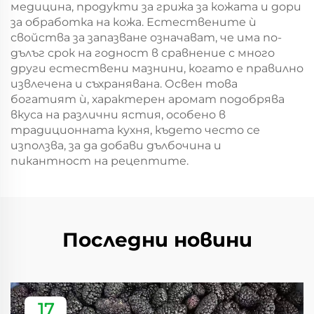
медицина, продукти за грижа за кожата и дори
за обработка на кожа. Естествените ѝ
свойства за запазване означават, че има по-
дълъг срок на годност в сравнение с много
други естествени мазнини, когато е правилно
извлечена и съхранявана. Освен това
богатият ѝ, характерен аромат подобрява
вкуса на различни ястия, особено в
традиционната кухня, където често се
използва, за да добави дълбочина и
пикантност на рецептите.
Последни новини
17