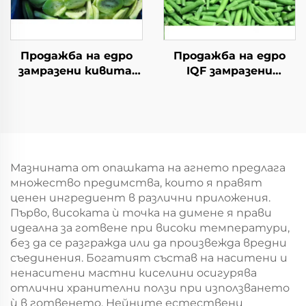
Продажба на едро
Продажба на едро
замразени кивита,
IQF замразени
китайски киви, нов
зеленчуци замразени
реколта
зелени фасул
замразени зеленчуци
Мазнината от опашката на агнето предлага
множество предимства, които я правят
ценен ингредиент в различни приложения.
Първо, високата ѝ точка на димене я прави
идеална за готвене при високи температури,
без да се разгражда или да произвежда вредни
съединения. Богатият състав на наситени и
ненаситени мастни киселини осигурява
отлични хранителни ползи при използването
ѝ в готвенето. Нейните естествени