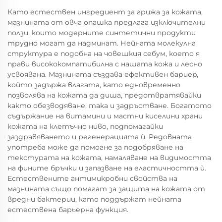
Като естествен ингредиент за грижа за кожата,
мазнината от овча опашка предлага изключителни
ползи, които модерните синтетични продукти
трудно могат да надминат. Нейната молекулна
структура е подобна на човешкия себум, което я
прави висококомпатибилна с нашата кожа и лесно
усвоявана. Мазнината създава ефективен бариеp,
който задържа влагата, като едновременно
позволява на кожата да диша, предотвратявайки
както обезводяване, така и задръстване. Богатото
съдържание на витамини и мастни киселини храни
кожата на клетъчно ниво, подпомагайки
заздравяването и регенерацията ѝ. Редовната
употреба може да помогне за подобряване на
текстурата на кожата, намаляване на видимостта
на фините бръчки и запазване на еластичността ѝ.
Естествените антимикробни свойства на
мазнината също помагат за защита на кожата от
вредни бактерии, като поддържат нейната
естествена барьерна функция.