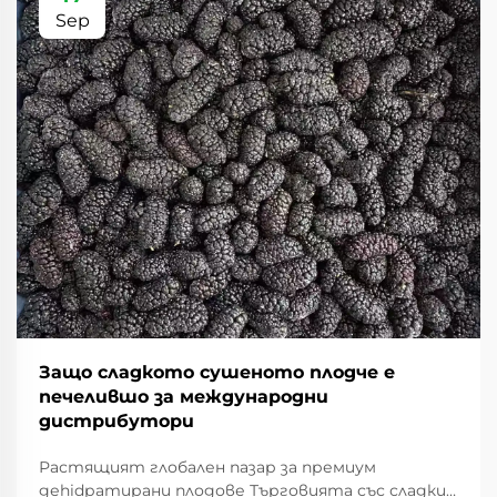
Sep
Защо сладкото сушеното плодче е
печелившо за международни
дистрибутори
Растящият глобален пазар за премиум
деhidратирани плодове Търговията със сладки