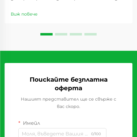
сушеши плодове има значителен ръст през
последното десетилетие, като предлага
Виж повече
изгодни възможности за дистрибутори по
целия свят. С промяната в потребителските
предпочитания ...
Поискайте безплатна
оферта
Нашият представител ще се свърже с
вас скоро.
Имейл
0/100