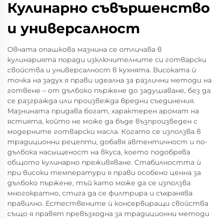
Кулинарно съвършенство
и универсалност
Овчата опашкова мазнина се отличава в
кулинарията поради изключителните си готварски
свойства и универсалност в кухнята. Високата ѝ
точка на задух я прави идеална за различни методи на
готвене – от дълбоко пържене до задушаване, без да
се разгражда или произвежда вредни съединения.
Мазнината придава богат, характерен аромат на
ястията, който не може да бъде възпроизведен с
модерните готварски масла. Когато се използва в
традиционни рецепти, добавя автентичност и по-
дълбока насыщеност на вкуса, което подобрява
общото кулинарно преживяване. Стабилността ѝ
при високи температури я прави особено ценна за
дълбоко пържене, тъй като може да се използва
многократно, стига да се филтрира и съхранява
правилно. Естествените ѝ консервиращи свойства
също я правят превъзходна за традиционни методи