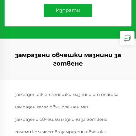
Изпрати
замразени овчешки мазнини за
готвене
замразен овчен агнешки мазнини от опашка
замразен халал овчи опашен маз
замразени овчешки мазнини за готвене
големи количества замразени овчешки