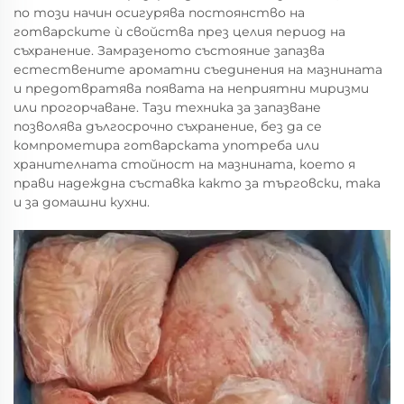
по този начин осигурява постоянство на
готварските ѝ свойства през целия период на
съхранение. Замразеното състояние запазва
естествените ароматни съединения на мазнината
и предотвратява появата на неприятни миризми
или прогорчаване. Тази техника за запазване
позволява дългосрочно съхранение, без да се
компрометира готварската употреба или
хранителната стойност на мазнината, което я
прави надеждна съставка както за търговски, така
и за домашни кухни.