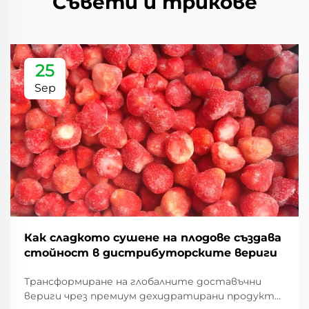
Съвети и трикове
25
Sep
Как сладкото сушене на плодове създава
стойност в дистрибуторските вериги
Трансформиране на глобалните доставъчни
вериги чрез премиум дехидратирани продукти.