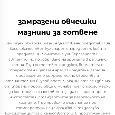
замразени овчешки
мазнини за готвене
Замразен овчарски мазнин за готвене представлява
висококачествен кулинарен ингредиент, който
предлага изключителна универсалност и
автентично подобряване на аромата в различни
ястия. Този естествен продукт, внимателно
преработен и запазен чрез замразяване, запазва
оригиналните си хранителни свойства и
отличителния вкусов профил. Мазнината се извлича
от избрани породи овце и минава през строги мерки
за контрол на качеството, за да се гарантират
чистотата и стандартите за безопасност на
храните. При правилно съхранение при
температури на замразяване, тя запазва
консистенцията и качеството си в продължение на