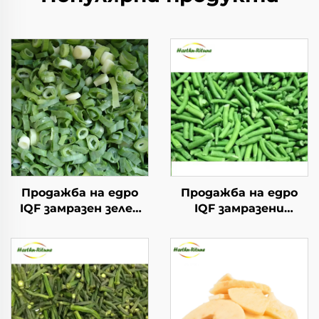
Продажба на едро
Продажба на едро
IQF замразен зелен
IQF замразени
лук замразен зелен
зеленчуци замразени
лук свеж зелен лук
зелени фасул
замразени зеленчуци
замразени зеленчуци