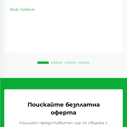
Пейзажът на дистрибуцията на хранителни
стоки се е променил значително през
Виж повече
последните години, като сладките суши
плодове се превръщат в революционен стоков
вид, който преобразява доставъчните вериги...
Поискайте безплатна
оферта
Нашият представител ще се свърже с