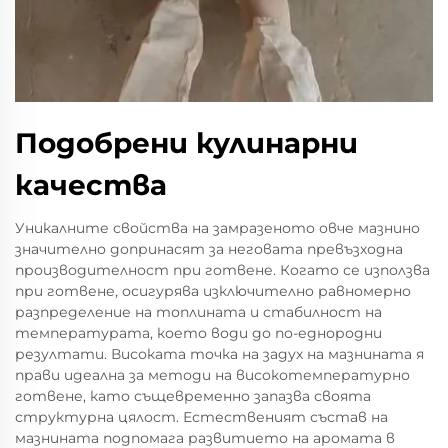
Подобрени кулинарни
качества
Уникалните свойства на замразеното овче мазнино
значително допринасят за неговата превъзходна
производителност при готвене. Когато се използва
при готвене, осигурява изключително равномерно
разпределение на топлината и стабилност на
температурата, което води до по-еднородни
резултати. Високата точка на задух на мазнината я
прави идеална за методи на високотемпературно
готвене, като същевременно запазва своята
структурна цялост. Естественият състав на
мазнината подпомага развитието на аромата в