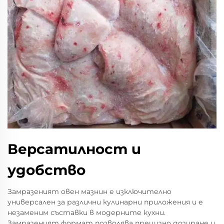
Версатилност и
удобство
Замразеният овен мазнин е изключително
универсален за различни кулинарни приложения и е
незаменим съставки в модерните кухни.
Замразеният формат позволява прецизно дозиране и