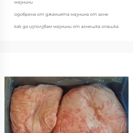
мазнини
одобрена от джамията мазнина от агне
как да използвам мазнини от агнешка опашка