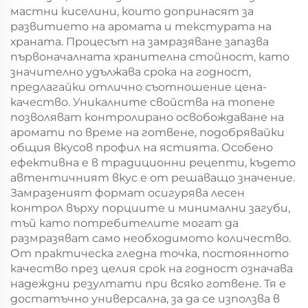
мастни киселини, които допринасят за
развитието на аромата и текстурата на
храната. Процесът на замразяване запазва
първоначалната хранителна стойност, като
значително удължава срока на годност,
предлагайки отлично съотношение цена-
качество. Уникалните свойства на топене
позволяват контролирано освобождаване на
аромати по време на готвене, подобрявайки
общия вкусов профил на ястията. Особено
ефективна е в традиционни рецепти, където
автентичният вкус е от решаващо значение.
Замразеният формат осигурява лесен
контрол върху порциите и минимални загуби,
тъй като потребителите могат да
размразяват само необходимото количество.
От практическа гледна точка, постоянното
качество през целия срок на годност означава
надеждни резултати при всяко готвене. Тя е
достатъчно универсална, за да се използва в