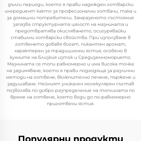
дълги периоди, което я прави надежден готварски
ингредиент както за професионални готвачи, така и
за домашни потребители. Замразеното състояние
запазва структурната цялост на мазнината и
предотвратява окисляването, осигурявайки
стабилни готварски свойства. При използване в
готвенето добавя богат, пикантен аромат,
характерен за традиционни ястия, особено в
кухните на Близкия изток и Средиземноморието.
Мазнината се топи равномерно и има висока точка
на задимяване, което я прави подходяща за различни
методи на готвене, включително печене, пържене и
задушаване. Нейният уникален молекулярен състав
позволява по-добро разпределение на топлината по
време на готвене, което води до по-равномерно
приготвени ястия.
Популярни продукти