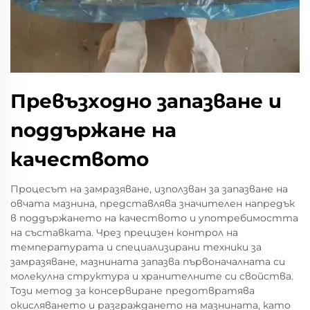
Превъзходно запазване и
поддържане на
качеството
Процесът на замразяване, използван за запазване на
овчата мазнина, представлява значителен напредък
в поддържането на качеството и употребимостта
на съставката. Чрез прецизен контрол на
температурата и специализирани техники за
замразяване, мазнината запазва първоначалната си
молекулна структура и хранителните си свойства.
Този метод за консервиране предотвратява
окисляването и разграждането на мазнината, като