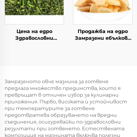
Цена на едро
Продажба на едро
Здравословни
Замразени ябълкови
закуски от
пласти с вакуумно
зеленчуци Вакуумно
изсъхване Хрупкав
сушени чипсове от
закуска
джудже
Замразеното овче мазнина за готвене
предлага множество предимства, които я
превръщат в отличен избор за кулинарни
приложения. Първо, високата ѝ устойчивост
при температурите за готвене
предотвратява образуването на вредни
съединения, осигурявайки по-здравословни
резултати при готвенето. Естествената
композиция на мазнината включва полезни