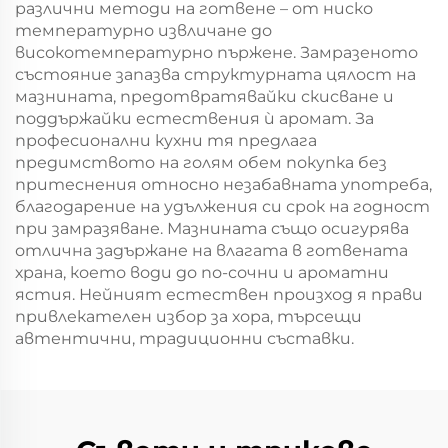
различни методи на готвене – от ниско
температурно извличане до
високотемпературно пържене. Замразеното
състояние запазва структурната цялост на
мазнината, предотвратявайки скисване и
поддържайки естествения ѝ аромат. За
професионални кухни тя предлага
предимството на голям обем покупка без
притеснения относно незабавната употреба,
благодарение на удължения си срок на годност
при замразяване. Мазнината също осигурява
отлична задържане на влагата в готвената
храна, което води до по-сочни и ароматни
ястия. Нейният естествен произход я прави
привлекателен избор за хора, търсещи
автентични, традиционни съставки.