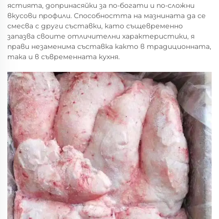
ястията, допринасяйки за по-богати и по-сложни
вкусови профили. Способността на мазнината да се
смесва с други съставки, като същевременно
запазва своите отличителни характеристики, я
прави незаменима съставка както в традиционната,
така и в съвременната кухня.