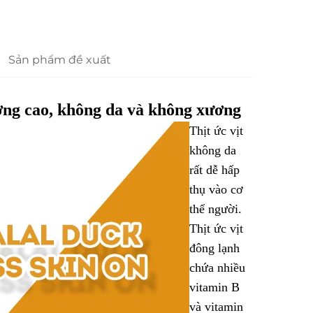
Sản phẩm đề xuất
ợng cao, không da và không xương
Thịt ức vịt
không da
rất dễ hấp
thụ vào cơ
thể người.
Thịt ức vịt
đông lạnh
chứa nhiều
vitamin B
và vitamin