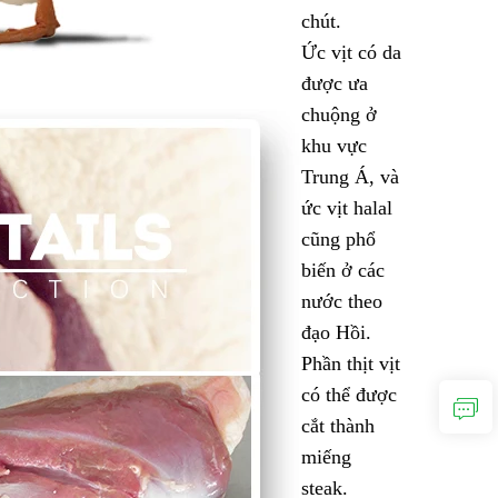
chút.
Ức vịt có da
được ưa
chuộng ở
khu vực
Trung Á, và
ức vịt halal
cũng phổ
biến ở các
nước theo
đạo Hồi.
Phần thịt vịt
có thể được
cắt thành
miếng
steak.