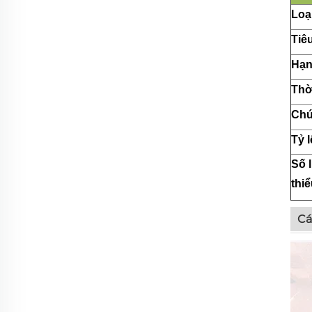
Loạ
Tiê
Hạn
Thờ
Chứ
Tỷ 
Số 
thi
Cá