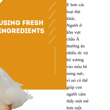
E hơn các
loại thịt
khác.
Người ở
khu vực
châu Á
thường ăn
nhiều ức vịt
bỏ xương
vào mùa hè
nóng nực,
vì nó có thể
giúp con
người cảm
thấy mát mẻ
hơn một