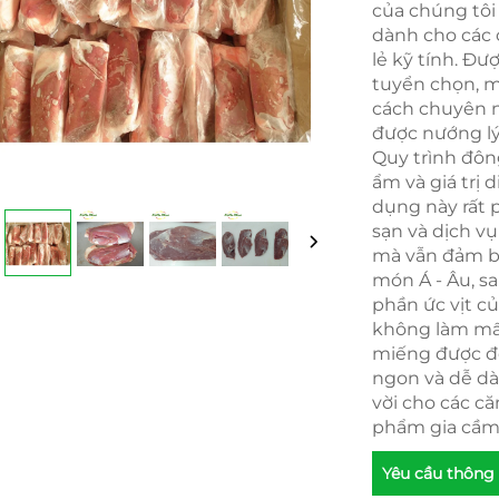
của chúng tôi
dành cho các 
lẻ kỹ tính. Đư
tuyển chọn, m
cách chuyên n
được nướng lý
Quy trình đô
ẩm và giá trị 
dụng này rất 
sạn và dịch v
mà vẫn đảm bả
món Á - Âu, s
phần ức vịt c
không làm mất
miếng được đó
ngon và dễ dà
vời cho các c
phẩm gia cầm 
Yêu cầu thông 