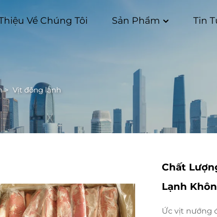
 Thiệu Về Chúng Tôi
Sản Phẩm
Tin 
h
>
Vịt đông lạnh
Chất Lượn
Lạnh Khôn
Ức vịt nướng