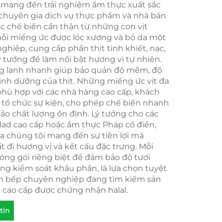
 mang đến trải nghiệm ẩm thực xuất sắc
chuyên gia dịch vụ thực phẩm và nhà bán
ợc chế biến cẩn thận từ những con vịt
ỗi miếng ức được lóc xương và bỏ da một
ghiệp, cung cấp phần thịt tinh khiết, nạc,
 tưởng để làm nổi bật hương vị tự nhiên.
ng lạnh nhanh giúp bảo quản độ mềm, độ
dinh dưỡng của thịt. Những miếng ức vịt đa
phù hợp với các nhà hàng cao cấp, khách
ụ tổ chức sự kiện, cho phép chế biến nhanh
o chất lượng ổn định. Lý tưởng cho các
alad cao cấp hoặc ẩm thực Pháp cổ điển,
ủa chúng tôi mang đến sự tiện lợi mà
 đi hương vị và kết cấu đặc trưng. Mỗi
ng gói riêng biệt để đảm bảo độ tươi
ng kiểm soát khẩu phần, là lựa chọn tuyệt
ăn bếp chuyên nghiệp đang tìm kiếm sản
cao cấp được chứng nhận halal.
tin