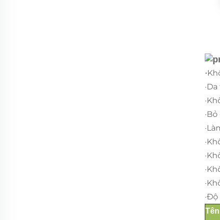
Kh
·
·Da
·Kh
·Bỏ
·Là
·Kh
·Kh
·Kh
·Kh
·Độ
Tên