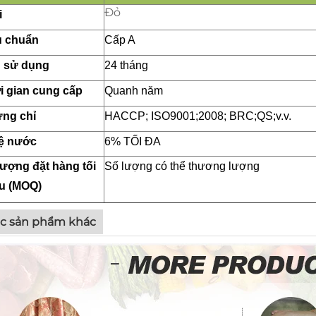
Đỏ
i
u chuẩn
Cấp A
 sử dụng
24 tháng
i gian cung cấp
Quanh năm
ng chỉ
HACCP; ISO9001;2008; BRC;QS;v.v.
lệ nước
6% TỐI ĐA
lượng đặt hàng tối
Số lượng có thể thương lượng
ểu (MOQ)
c sản phẩm khác