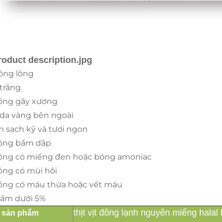
ông lông
 trắng
ông gãy xương
 da vàng bên ngoài
m sạch kỹ và tươi ngon
ông bầm dập
ông có miếng đen hoặc bỏng amoniac
ông có mùi hôi
ông có máu thừa hoặc vết máu
 ẩm dưới 5%
thịt vịt đông lạnh nguyên miếng hal
 sản phẩm