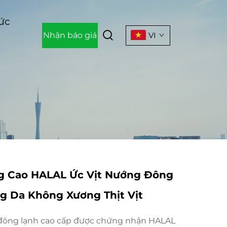
Tức
Nhận báo giá
VI
g Cao HALAL Ức Vịt Nướng Đông
g Da Không Xương Thịt Vịt
 đông lạnh cao cấp được chứng nhận HALAL