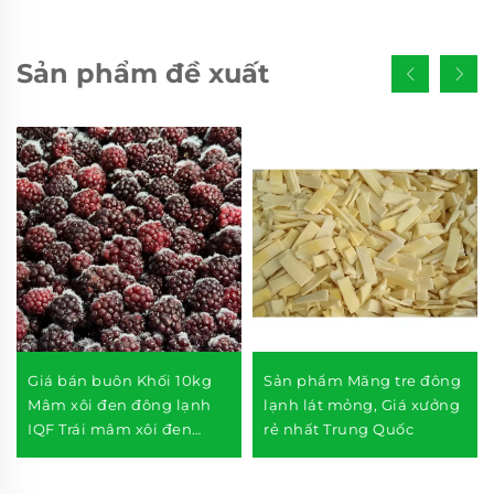
Sản phẩm đề xuất
Giá bán buôn Khối 10kg
Sản phẩm Măng tre đông
Mâm xôi đen đông lạnh
lạnh lát mỏng, Giá xưởng
IQF Trái mâm xôi đen
rẻ nhất Trung Quốc
đông lạnh