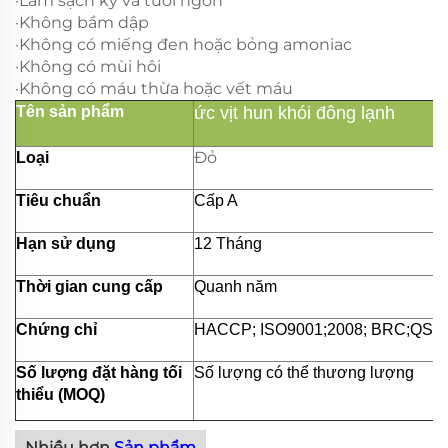
·Làm sạch kỹ và tươi ngon
·Không bầm dập
·Không có miếng đen hoặc bỏng amoniac
·Không có mùi hôi
·Không có máu thừa hoặc vết máu
Tên sản phẩm
ức vịt hun khói đông lạnh
Đỏ
Loại
Tiêu chuẩn
Cấp A
Hạn sử dụng
12 Tháng
Thời gian cung cấp
Quanh năm
Chứng chỉ
HACCP; ISO9001;2008; BRC;QS;v.
Số lượng đặt hàng tối
Số lượng có thể thương lượng
thiểu (MOQ)
Nhiều hơn
Sản phẩm