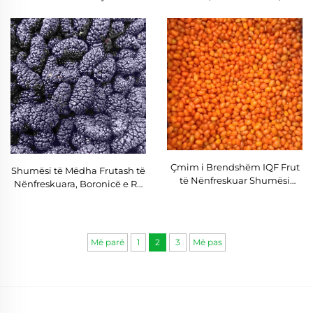
Natyral, Të Ëmbël për Tregti
e Re
Shumësi në Karton
Çmim i Brendshëm IQF Frut
Shumësi të Mëdha Frutash të
të Nënfreskuar Shumësi
Nënfreskuara, Boronicë e Re
10kg, Ishulli i Nënfreskuar të
e Nënfreskuar Shumësi 10KG
Shi
IQF Boronicë
Më parë
1
2
3
Më pas