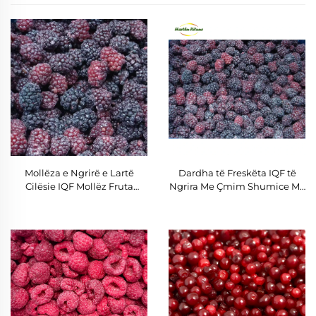
Mollëza e Ngrirë e Lartë
Dardha të Freskëta IQF të
Cilësie IQF Mollëz Fruta
Ngrira Me Çmim Shumice Me
Çmim i Grosës së Plotë
Sasi Të Madhe Ushqyerëse
Nutritive Mollëz e Ngrirë IQF
Dardha të Ngrira IQF