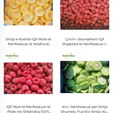
Shitje e Nxehtë IQF Mollë të
Çmim i Brendshëm IQF
Nënfreskuar të Verdha të
Shqiptarë të Nënfreskuar të
Gjysmës së Copëzuara, të
Pastrë, Çmim IQF Shqiptarë
Dicëzuara, me Cilësi të Lartë
të Nënfreskuar
të Ëmbël
IQF Morë të Nënfreskuar të
Kivi i Nënfreskuar për Shitje
Plotë me Shkëndija 100%
Shumësi, Frut Kivi Kinez, Korr