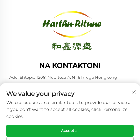
NA KONTAKTONI
Add: Shtëpia 1208, Ndërtesa A, Nr.61 rruga Hongkong
Middle Road, Zona Shinan, Qingdao, Shandong, Kinë
We value your privacy
Tel:
+86-53285879528
We use cookies and similar tools to provide our services.
E-mail:
[email protected]
If you don't want to accept all cookies, click Personalize
cookies.
Copyright © 2026 Qingdao Harthn-ritune Corp., Ltd. Të gjitha të
drejtat rezervohen. -
Politika e Privatësisë
Accept all