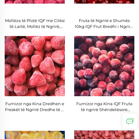
Mollëza të Plotë IQF me Cilësi
Fruta të Ngrirë e Shumës
të Lartë, Mollëz të Ngrirë,
10kg IQF Frut Bredhi i Ngrirë,
Ambalazh i Madh me Çmim
Bredhe të Ngrira Popullore
Konkurrues për Eksport
Furnizor nga Kina Dredhen e
Furnizor nga Kina IQF Fruta
Freskët të Ngrirë Dredhe të Zi
të ngrirë Shëndetësore
të Ngrira Fruta IQF
Natyrale të ngrirë Bayberry