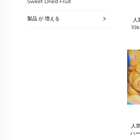
Sweet Dried Fruit
製品 が 増える
人
10
人気
ハー