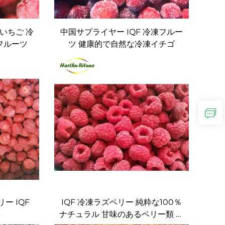
いちご 冷
中国サプライヤー IQF 冷凍フルー
フルーツ
ツ 健康的で自然な冷凍イチゴ
ー IQF
IQF 冷凍ラズベリー 純粋な100％
格
ナチュラル 甘味のあるベリー類 バ