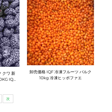
ルク段ボール 卸売供給
卸売価格 IQF 冷凍フルーツ バルク
 クワ 新
10kg 冷凍ヒッポファエ
KG IQF
次