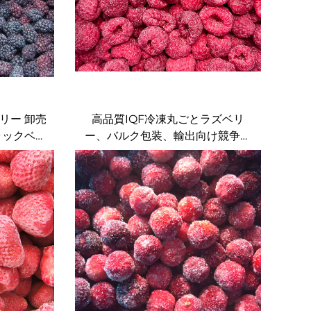
ベリー 卸売
高品質IQF冷凍丸ごとラズベリ
ラックベリ
ー、バルク包装、輸出向け競争力
ー IQF
のある価格の果実