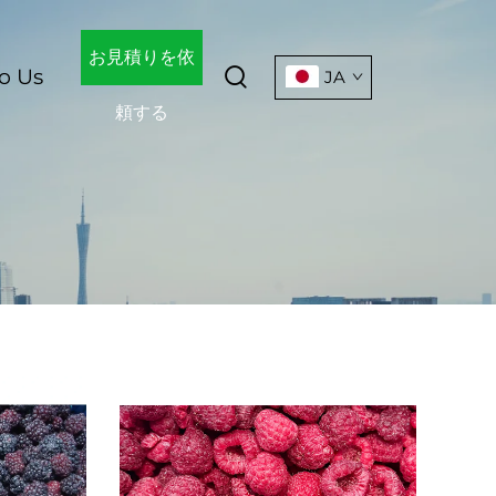
お見積りを依
o Us
JA
頼する