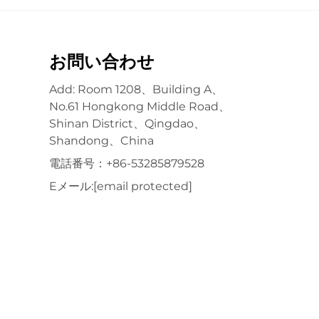
お問い合わせ
Add: Room 1208、Building A、
No.61 Hongkong Middle Road、
Shinan District、Qingdao、
Shandong、China
電話番号：
+86-53285879528
Eメール:
[email protected]