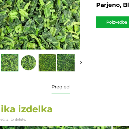
Parjeno, B
Poizvedba
Pregled
lika izdelka 
idite, to dobite. 