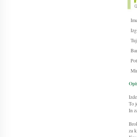
Ime
Izg
Tuj
Ba
Pot
Min
Opi
Izde
To j
In z
Brok
za k