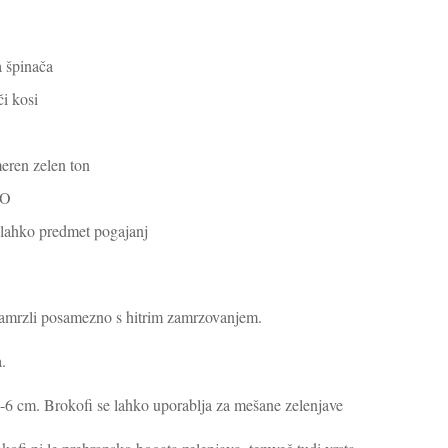
 špinača
či kosi
eren zelen ton
SO
 lahko predmet pogajanj
in zamrzli posamezno s hitrim zamrzovanjem. 
 
. 
-6 cm. Brokofi se lahko uporablja za mešane zelenjave 