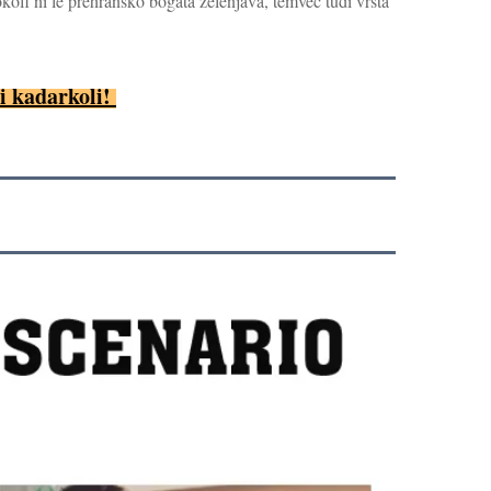
ofi ni le prehransko bogata zelenjava, temveč tudi vrsta 
i kadarkoli! 