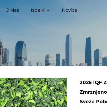
O Nas
Izdelki
Novice
2025 IQF Z
Zmrznjeno 
Sveže Pobra