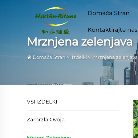
Domača Stran
Kontaktirajte nas
Mrznjena zelenjava
Domača Stran
>
Izdelki
>
Mrznjena zelenjava
VSI IZDELKI
Zamrzla Ovoja