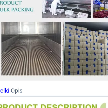
delki
Opis