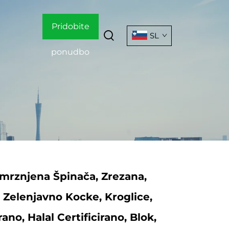
Pridobite
SL
ponudbo
mrznjena Špinača, Zrezana,
Zelenjavno Kocke, Kroglice,
no, Halal Certificirano, Blok,