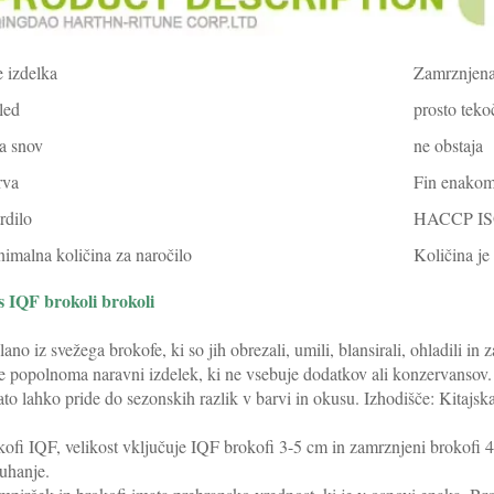
 izdelka
Zamrznjena
led
prosto teko
a snov
ne obstaja
rva
Fin enakom
rdilo
HACCP I
imalna količina za naročilo
Količina je
s IQF brokoli brokoli 
lano iz svežega brokofe, ki so jih obrezali, umili, blansirali, ohladili 
e popolnoma naravni izdelek, ki ne vsebuje dodatkov ali konzervansov.
ato lahko pride do sezonskih razlik v barvi in okusu. Izhodišče: Kitajska
ofi IQF, velikost vključuje IQF brokofi 3-5 cm in zamrznjeni brokofi 4
uhanje. 