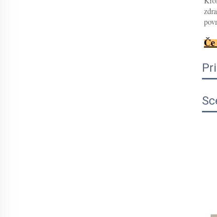
Krom
zdra
povr
Če 
Pr
Sc