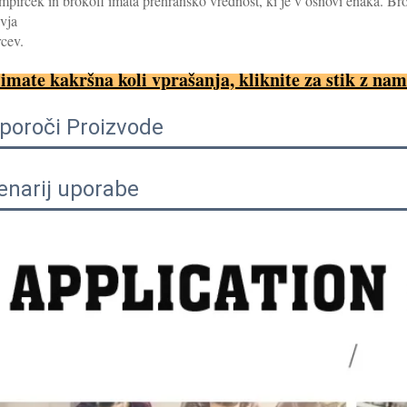
pirček in brokofi imata prehransko vrednost, ki je v osnovi enaka. Brok
vja 
cev. 
imate kakršna koli vprašanja, kliknite za stik z nam
iporoči Proizvode
enarij uporabe