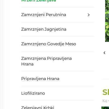
Mrzeni Zelenjava
Zamrznjeni Perutnina
Zamrznjen Jagnjetina
Zamrznjeno Govedje Meso
Zamrznjena Pripravljena
Hrana
Pripravljena Hrana
S
Liofilizirano
Kaj v
Zelenjavni Krhki