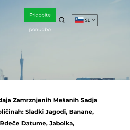
Pridobite
SL
ponudbo
daja Zamrznjenih Mešanih Sadja
oličinah: Sladki Jagodi, Banane,
, Rdeče Datume, Jabolka,