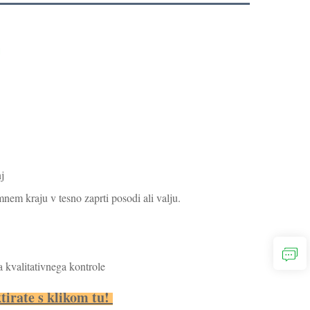
j
nem kraju v tesno zaprti posodi ali valju.
kvalitativnega kontrole
tirate s klikom tu! 