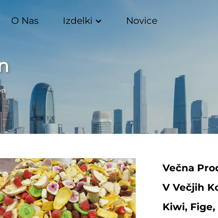
O Nas
Izdelki
Novice
n
en
Večna Pro
V Večjih K
Kiwi, Fige