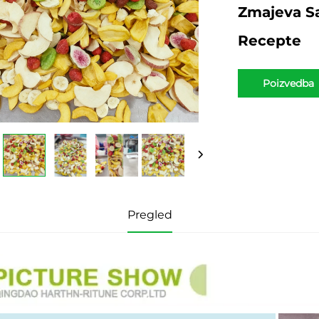
Zmajeva Sa
Recepte
Poizvedba
Pregled