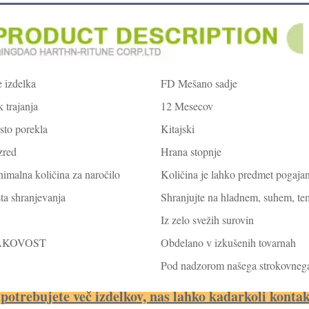
 izdelka
FD Mešano sadje
 trajanja
12 Mesecov
to porekla
Kitajski
zred
Hrana stopnje
imalna količina za naročilo
Količina je lahko predmet pogajan
ta shranjevanja
Shranjujte na hladnem, suhem, tem
Iz zelo svežih surovin
AKOVOST
Obdelano v izkušenih tovarnah
Pod nadzorom našega strokovnega 
potrebujete več izdelkov, nas lahko kadarkoli kontak