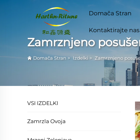
Domača Stran
Kontaktirajte nas
Zamrznjeno posuše
Domača Stran
>
Izdelki
>
Zamrznjeno posuš
VSI IZDELKI
Zamrzla Ovoja