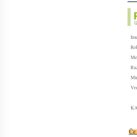
Ime
Rok
Mes
Ra
Min
Vrs
K
Če 