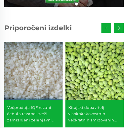
Priporočeni izdelki
Večprodaja IQF rezani
Kitajski dobavitelj
čebula rezanci sveži
visokokakovostnih
zamrznjeni zelenjavni
večkratnih zmrzovanih
ceni
zelene edamame sojinih