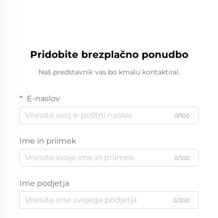
stročij
Pridobite brezplačno ponudbo
Naš predstavnik vas bo kmalu kontaktiral.
E-naslov
0/100
Ime in priimek
0/100
Ime podjetja
0/200