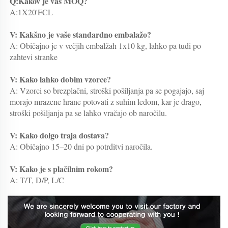
Q:Kakov je vaš MOQ? 
A:1X20'FCL 
V: Kakšno je vaše standardno embalažo? 
A: Običajno je v večjih embalžah 1x10 kg, lahko pa tudi po 
zahtevi stranke 
V: Kako lahko dobim vzorce? 
A: Vzorci so brezplačni, stroški pošiljanja pa se pogajajo, saj 
morajo mrazene hrane potovati z suhim ledom, kar je drago, 
stroški pošiljanja pa se lahko vračajo ob naročilu. 
V: Kako dolgo traja dostava? 
A: Običajno 15–20 dni po potrditvi naročila. 
V: Kako je s plačilnim rokom? 
A: T/T, D/P, L/C 