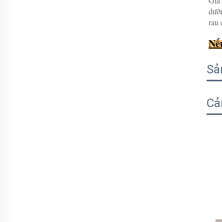
Giá 
dưỡn
rau 
Nếu
Sả
Cả