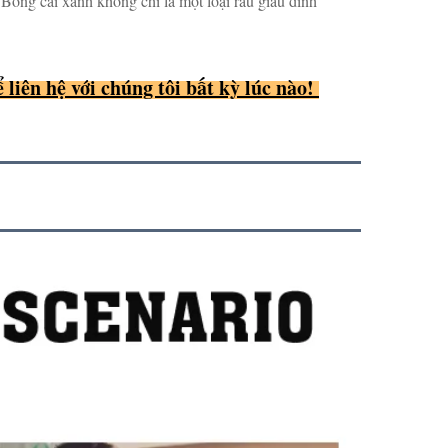
 Bông cải xanh không chỉ là một loại rau giàu dinh 
liên hệ với chúng tôi bất kỳ lúc nào! 