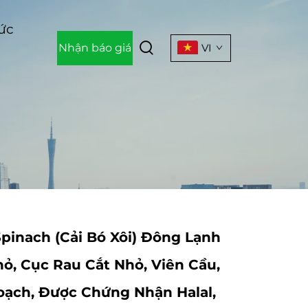
Tức
Nhận báo giá
VI
pinach (Cải Bó Xôi) Đông Lạnh
hỏ, Cục Rau Cắt Nhỏ, Viên Cầu,
oạch, Được Chứng Nhận Halal,