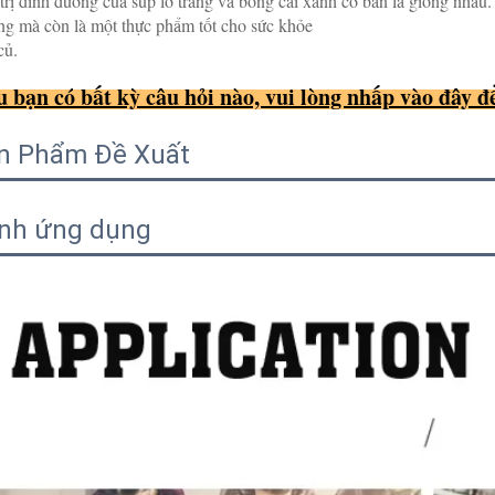
trị dinh dưỡng của súp lơ trắng và bông cải xanh cơ bản là giống nhau.
g mà còn là một thực phẩm tốt cho sức khỏe 
củ. 
 bạn có bất kỳ câu hỏi nào, vui lòng nhấp vào đây để 
n Phẩm Đề Xuất
nh ứng dụng