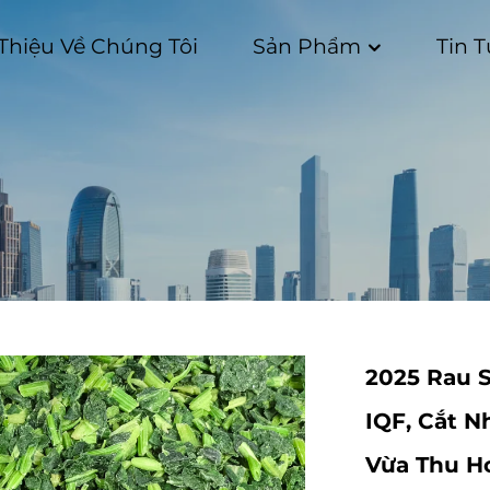
 Thiệu Về Chúng Tôi
Sản Phẩm
Tin 
2025 Rau S
IQF, Cắt N
Vừa Thu H