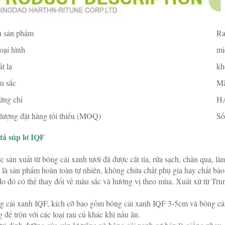
n sản phẩm
Ra
oại hình
mi
t lạ
kh
u sắc
Mà
ứng chỉ
H
lượng đặt hàng tối thiểu (MOQ)
Số
tả súp lơ IQF 
 sản xuất từ bông cải xanh tươi đã được cắt tỉa, rửa sạch, chần qua, 
là sản phẩm hoàn toàn tự nhiên, không chứa chất phụ gia hay chất bảo
o đó có thể thay đổi về màu sắc và hương vị theo mùa. Xuất xứ từ Tru
 cải xanh IQF, kích cỡ bao gồm bông cải xanh IQF 3-5cm và bông cải
 để trộn với các loại rau củ khác khi nấu ăn. 