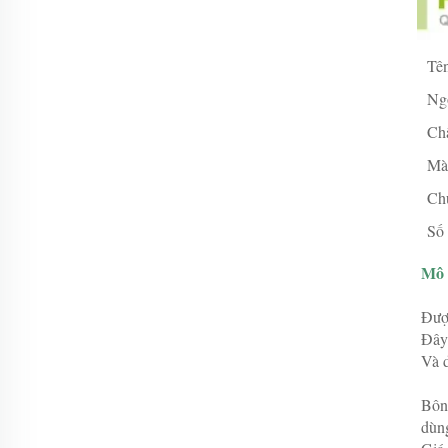
Tê
Ng
Chấ
Mà
Ch
Số 
Mô 
Được
Đây 
Và d
Bông
dùng