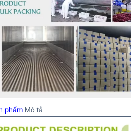
n phẩm
Mô tả