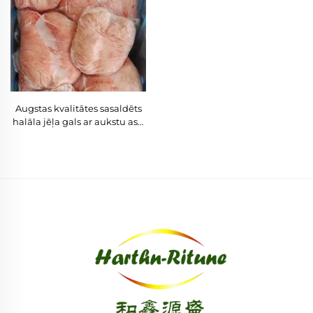
Augstas kvalitātes sasaldēts
halāla jēļa gals ar aukstu asti
pieejams sasaldēts jēļa astes
tauks pārdošanai