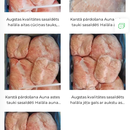
Augstas kvalitātes sasaldēts
Karstā pārdošana Auna astes
halāla aitas cūciņas tauks,
tauki sasaldēti Halāla auna
svaigā veidā, labā cenā
astes tauki Auna astes tauki
pārdošanai
pārdošanai
Karstā pārdošana Auna astes
Augstas kvalitātes sasaldēts
tauki sasaldēti Halāla auna
halāla jēļa gals ar aukstu asti
astes tauki Auna astes tauki
pieejams sasaldēts jēļa astes
pārdošanai
tauks pārdošanai