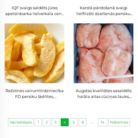
IQF svaigs saldēts jūras
Karstā pārdošanā svaigi
apelsīnbarka lielveikala cena
lielfrīzēti dzeltenās persiku
IQF saldēti augļi vairumā 10
šķēles, lielfrīzētas dzeltenās
kg saldēta jūras apelsīnbarka
persiku plāceklītes, svaigi
žāvēti augļi liellopsaimos,
lielfrīzēšanas process
Ražotnes vairumtirdzniecība
Augstas kvalitātes sasaldēts
FD persiku šķēlītes,
halāla aitas cūciņas tauks,
lielfrīzētas saldas dzeltenās
svaigā veidā, labā cenā
persikas, konservējumi,
pārdošanai
uzkodas, iepakojums
liellopsaimos
...
Iepriekšējais
1
2
3
4
5
6
14
Nākamais