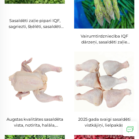
Sasaldēti zaļie pipari IQF,
sagriezti, šķēlēti, sasaldēti
zaļie strēmelēs, liellopa
Vairumtirdzniecība IQF
iepakojumā,
dārzeņi, sasaldēti zaļie
vairumtirdzniecībā
sparģeļi, sasaldēti sparģeļi,
eksportam
zemas cenas
Augstas kvalitātes sasaldēta
2025 gada svaigi sasaldēti
vista, notīrīta, halāla,
vistkājiņi, lielpakās,
konkurētspējīgas cenas
vairumtirdzniecībā, halāls,
vairumtirdzniecībai, bez
IQF, sasaldēti vistu kājiņas,