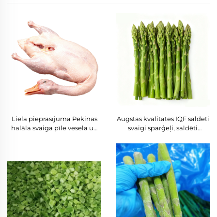
Lielā pieprasījumā Pekinas
Augstas kvalitātes IQF saldēti
halāla svaiga pīle vesela un
svaigi sparģeļi, saldēti
daļās, saldēta, kvalitāte
dārzeņi liellopa iepakojumos,
garantēta, liellopa piegāde
10 kg uz kastu
globālajiem izplatītājiem