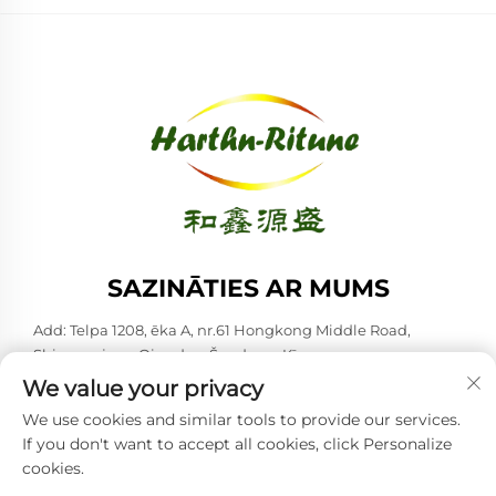
SAZINĀTIES AR MUMS
Add: Telpa 1208, ēka A, nr.61 Hongkong Middle Road,
Shinan rajons, Qingdao, Šanduna, Ķīna
We value your privacy
Tālrunis:
+86-53285879528
We use cookies and similar tools to provide our services.
E-pasts:
[email protected]
If you don't want to accept all cookies, click Personalize
cookies.