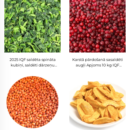
iekšējo orgānu atliekām
svaiga sasaldēta putnu gaļa,
kājiņas
2025 IQF saldēta spināta
Karstā pārdošanā sasaldēti
kubiņi, saldēti dārzeņu
augļi Apjoms 10 kg IQF
kubiņi, bumbiņas, nesen
brūkleņi Saldi Veseli Sarkanie
novākti, Halal sertificēts,
brūkleņu ogi Labākā cena
bloka veidā, tvaicēts, blanšēts
vairumtirdzniecībai