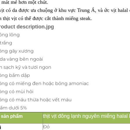
y mát mẻ hơn một chút.
ịt có da được ưa chuộng ở khu vực Trung Á, và ức vịt halal
 thịt vịt có thể được cắt thành miếng steak.
ông lông
 trắng
ông gãy xương
 da vàng bên ngoài
m sạch kỹ và tươi ngon
ông bầm dập
ông có miếng đen hoặc bỏng amoniac
ông có mùi hôi
ông có máu thừa hoặc vết máu
 ẩm dưới 5%
thịt vịt đông lạnh nguyên miếng hal
 sản phẩm
Đỏ
i