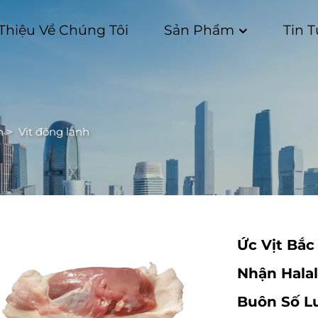
 Thiệu Về Chúng Tôi
Sản Phẩm
Tin 
h
>
Vịt đông lạnh
Ức Vịt Bắc
Nhận Halal
Buôn Số L