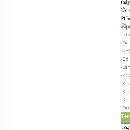
thấ
Ức v
Phần
Kh
·
·Da
·Kh
·Bỏ
·Là
·Kh
·Kh
·Kh
·Kh
·Độ
Tên
Loạ