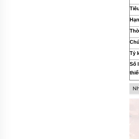
Tiê
Hạn
Thờ
Chứ
Tỷ 
Số 
thi
Nh