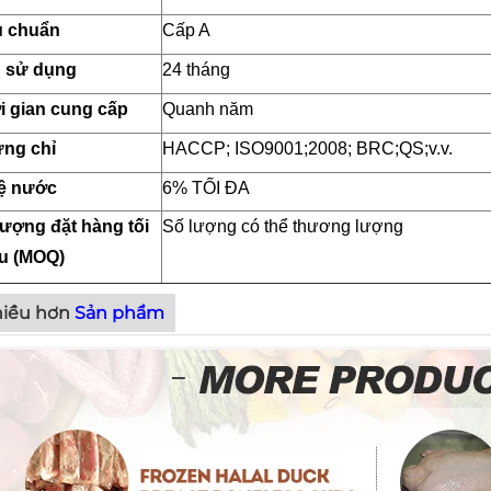
u chuẩn
Cấp A
 sử dụng
24 tháng
i gian cung cấp
Quanh năm
ng chỉ
HACCP; ISO9001;2008; BRC;QS;v.v.
lệ nước
6% TỐI ĐA
lượng đặt hàng tối
Số lượng có thể thương lượng
ểu (MOQ)
iều hơn
Sản phẩm