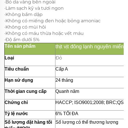
·Bỏ da vàng bên ngoài
·Làm sạch kỹ và tươi ngon
·Không bầm dập
·Không có miếng đen hoặc bỏng amoniac
·Không có mùi hôi
·Không có máu thừa hoặc vết máu
·Độ ẩm dưới 5%
Tên sản phẩm
thịt vịt đông lạnh nguyên miến
Đỏ
Loại
Tiêu chuẩn
Cấp A
Hạn sử dụng
24 tháng
Thời gian cung cấp
Quanh năm
Chứng chỉ
HACCP; ISO9001;2008; BRC;QS;v.
Tỷ lệ nước
6% TỐI ĐA
Số lượng đặt hàng tối
Số lượng có thể thương lượng