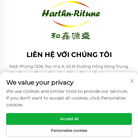
LIÊN HỆ VỚI CHÚNG TÔI
Add: Phòng 1208, Tòa nhà A, Số 61 Đường Hồng Kông Trung,
Khu Shinan, Thanh Đảo, Sơn Đông, Trung Quốc
We value your privacy
ĐT:
+86-53285879528
We use cookies and similar tools to provide our services.
Email:
[email protected]
If you don't want to accept all cookies, click Personalize
cookies.
Bản quyền © 2026 Qingdao Harthn-ritune Corp., Ltd. Mọi quyền
được bảo lưu. -
Chính sách bảo mật
Accept all
Personalize cookies