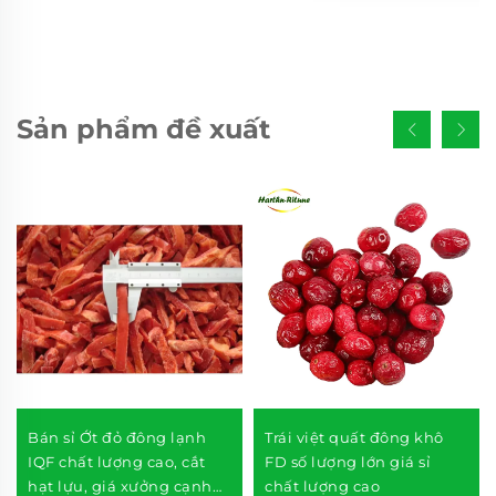
Sản phẩm đề xuất
Bán sỉ Ớt đỏ đông lạnh
Trái việt quất đông khô
IQF chất lượng cao, cắt
FD số lượng lớn giá sỉ
hạt lựu, giá xưởng cạnh
chất lượng cao