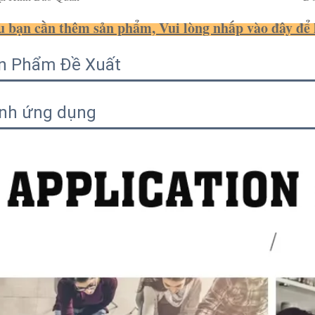
 bạn cần thêm sản phẩm, Vui lòng nhấp vào đây để li
n Phẩm Đề Xuất
nh ứng dụng