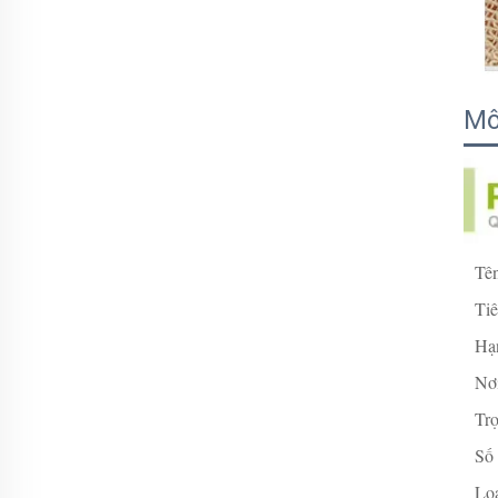
Mô
Tê
Ti
Hạ
Nơi
Tr
Số 
Lo