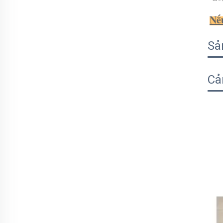
Nếu
Sả
Cả