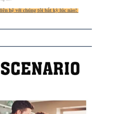
ên hệ với chúng tôi bất kỳ lúc nào! 