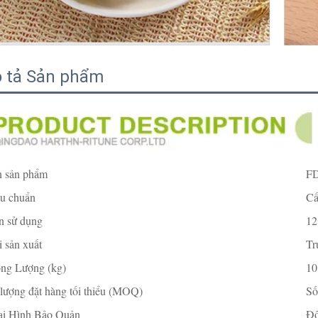
 tả Sản phẩm
n sản phẩm
F
êu chuẩn
Cấ
n sử dụng
12
 sản xuất
Tr
ọng Lượng (kg)
10
lượng đặt hàng tối thiểu (MOQ)
Số
ại Hình Bảo Quản
Đô