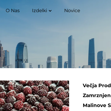
O Nas
Izdelki
Novice
Večja Prod
Zamrznjen
Malinove 