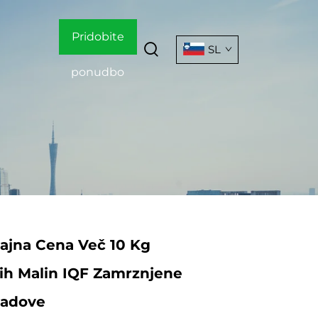
Pridobite
SL
ponudbo
ajna Cena Več 10 Kg
ih Malin IQF Zamrznjene
Sadove