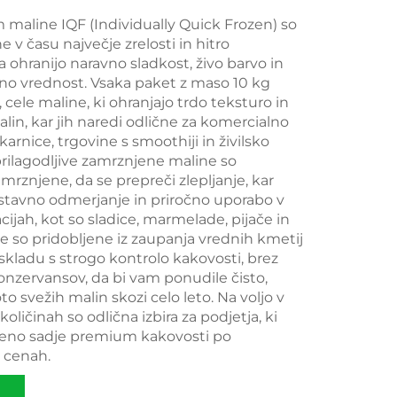
maline IQF (Individually Quick Frozen) so
 v času največje zrelosti in hitro
 ohranijo naravno sladkost, živo barvo in
lno vrednost. Vsaka paket z maso 10 kg
 cele maline, ki ohranjajo trdo teksturo in
lin, kar jih naredi odlične za komercialno
karnice, trgovine s smoothiji in živilsko
 prilagodljive zamrznjene maline so
znjene, da se prepreči zlepljanje, kar
avno odmerjanje in priročno uporabo v
acijah, kot so sladice, marmelade, pijače in
e so pridobljene iz zaupanja vrednih kmetij
skladu s strogo kontrolo kakovosti, brez
onzervansov, da bi vam ponudile čisto,
o svežih malin skozi celo leto. Na voljo v
oličinah so odlična izbira za podjetja, ki
jeno sadje premium kakovosti po
 cenah.