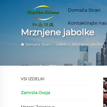
Domača Stran
Kontaktirajte nas
Mrznjene jabolke
Domača Stran
>
Izdelki
>
Mrznjene jabolke
VSI IZDELKI
Zamrzla Ovoja