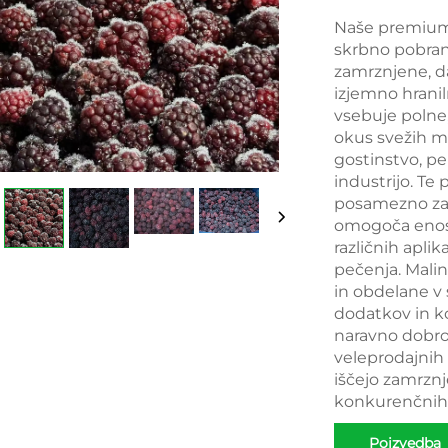
Naše premium 
skrbno pobrane
zamrznjene, da
izjemno hrani
vsebuje polne,
okus svežih ma
gostinstvo, pe
industrijo. Te
posamezno zamr
omogoča enost
različnih aplik
pečenja. Malin
in obdelane v 
dodatkov in k
naravno dobrot
veleprodajnih k
iščejo zamrzn
konkurenčnih
Poizvedba