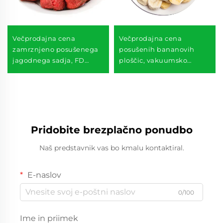
Večprodajna cena
Večprodajna cena
zamrznjeno posušenega
posušenih bananovih
jagodnega sadja, FD
ploščic, vakuumsko
sadja v celoti, rezanega in
zamrznjeno posušeni
narezanega, zamrznjeno
bananovi čipsi
posušena jagoda
Pridobite brezplačno ponudbo
Naš predstavnik vas bo kmalu kontaktiral.
E-naslov
0/100
Ime in priimek