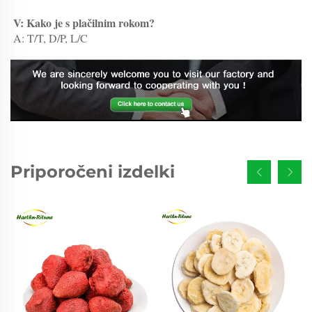
V: Kako je s plačilnim rokom? 
A: T/T, D/P, L/C 
Priporočeni izdelki