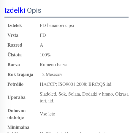
Izdelki
Opis
Izdelek
FD bananovi čipsi
Vrsta
FD
Razred
A
Čistota
100%
Barva
Rumeno barva
Rok trajanja
12 Mesecov
Potrdilo
HACCP; ISO9001;2008; BRC;QS;itd.
Sladoled, Sok, Solata, Dodatki v hrano, Okrasa
Uporaba
tort, itd.
Dobavno
Vse leto
obdobje
Minimalna