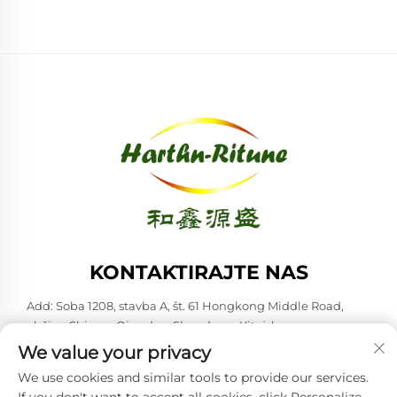
KONTAKTIRAJTE NAS
Add: Soba 1208, stavba A, št. 61 Hongkong Middle Road,
občina Shinan, Qingdao, Shandong, Kitajska
We value your privacy
Tel:
+86-53285879528
We use cookies and similar tools to provide our services.
E-pošta:
[email protected]