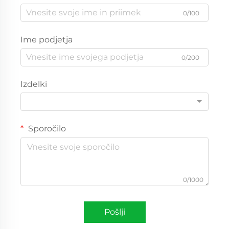
0/100
Ime podjetja
0/200
Izdelki
Sporočilo
0/1000
Pošlji