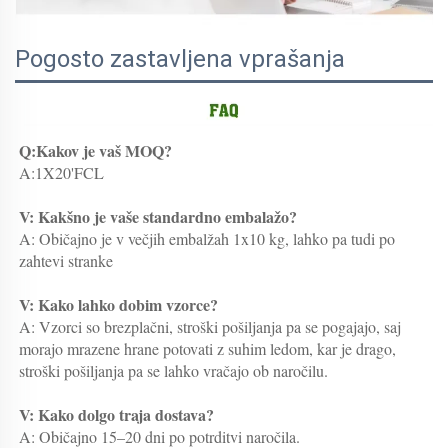
Pogosto zastavljena vprašanja
Q:Kakov je vaš MOQ? 
A:1X20'FCL 
V: Kakšno je vaše standardno embalažo? 
A: Običajno je v večjih embalžah 1x10 kg, lahko pa tudi po 
zahtevi stranke 
V: Kako lahko dobim vzorce? 
A: Vzorci so brezplačni, stroški pošiljanja pa se pogajajo, saj 
morajo mrazene hrane potovati z suhim ledom, kar je drago, 
stroški pošiljanja pa se lahko vračajo ob naročilu. 
V: Kako dolgo traja dostava? 
A: Običajno 15–20 dni po potrditvi naročila. 