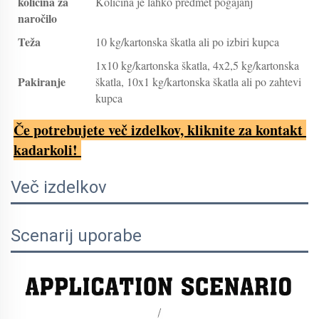
količina za
Količina je lahko predmet pogajanj
naročilo
Teža
10 kg/kartonska škatla ali po izbiri kupca
1x10 kg/kartonska škatla, 4x2,5 kg/kartonska
Pakiranje
škatla, 10x1 kg/kartonska škatla ali po zahtevi
kupca
Če potrebujete več izdelkov, kliknite za kontakt 
kadarkoli! 
Več izdelkov
Scenarij uporabe