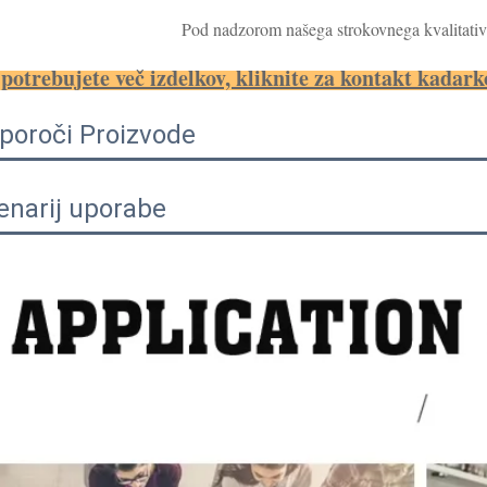
Pod nadzorom našega strokovnega kvalitativ
potrebujete več izdelkov, kliknite za kontakt kadarko
iporoči Proizvode
enarij uporabe