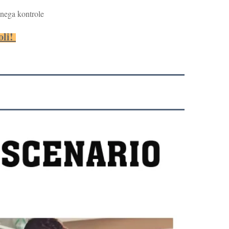
nega kontrole
li! 