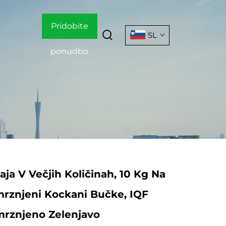
Pridobite
SL
ponudbo
aja V Večjih Količinah, 10 Kg Na
mrznjeni Kockani Bučke, IQF
mrznjeno Zelenjavo