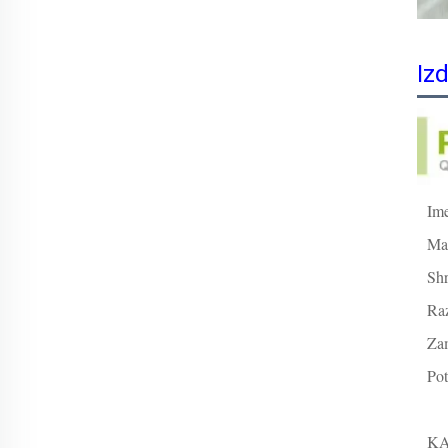
Iz
Ime
Mat
Shr
Ra
Zam
Pot
K