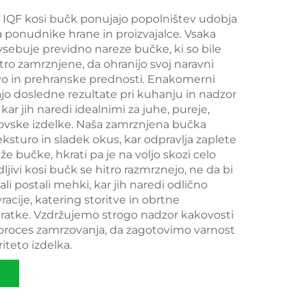
IQF kosi bučk ponujajo popolništev udobja
a ponudnike hrane in proizvajalce. Vsaka
 vsebuje previdno nareze bučke, ki so bile
ro zamrznjene, da ohranijo svoj naravni
rvo in prehranske prednosti. Enakomerni
ajo dosledne rezultate pri kuhanju in nadzor
kar jih naredi idealnimi za juhe, pureje,
kovske izdelke. Naša zamrznjena bučka
eksturo in sladek okus, kar odpravlja zaplete
eže bučke, hkrati pa je na voljo skozi celo
odljivi kosi bučk se hitro razmrznejo, ne da bi
 ali postali mehki, kar jih naredi odlično
vracije, katering storitve in obrtne
ratke. Vzdržujemo strogo nadzor kakovosti
 proces zamrzovanja, da zagotovimo varnost
iteto izdelka.