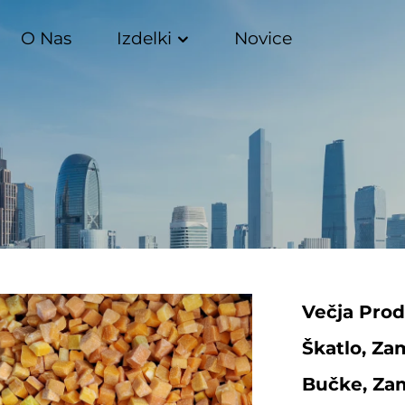
O Nas
Izdelki
Novice
Večja Prod
Škatlo, Za
Bučke, Za