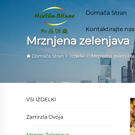
Domača Stran
Kontaktirajte nas
Mrznjena zelenjava
Domača Stran
>
Izdelki
>
Mrznjena zelenjava
VSI IZDELKI
Zamrzla Ovoja