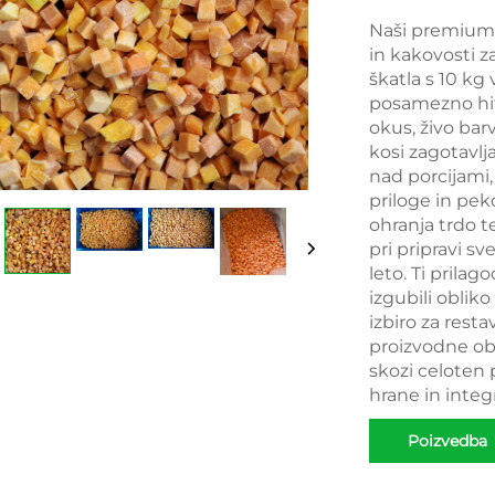
Naši premium 
in kakovosti z
škatla s 10 kg
posamezno hit
okus, živo ba
kosi zagotavlj
nad porcijami, 
priloge in pe
ohranja trdo t
pri pripravi sv
leto. Ti prilag
izgubili obliko
izbiro za resta
proizvodne ob
skozi celoten
hrane in integr
Poizvedba