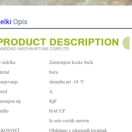
delki
Opis
 izdelka
Zamrznjeni kocke bučk
erial
buča
anjevanje
shramba pri -18 °C
zred
A
rznjeni tip
IQF
rdilo
HACCP
Iz zelo svežih surovin
AKOVOST
Obdelano v izkušenih tovarnah