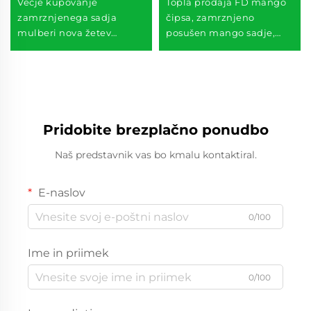
Večje kupovanje
Topla prodaja FD mango
zamrznjenega sadja
čipsa, zamrznjeno
mulberi nova žetev
posušen mango sadje,
zamrznjenega sadja več
okusne zdrave dobrote
10 KG IQF mulberi
Pridobite brezplačno ponudbo
Naš predstavnik vas bo kmalu kontaktiral.
E-naslov
0/100
Ime in priimek
0/100