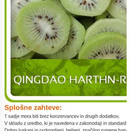
Splošne zahteve:
T
sadje mora biti brez konzervancev in drugih dodatkov,
V skladu z uredbo, ki je navedena v zakonodaji in standardih
Dobro luskani in razkropljeni, beljeni, značilno rumene barve