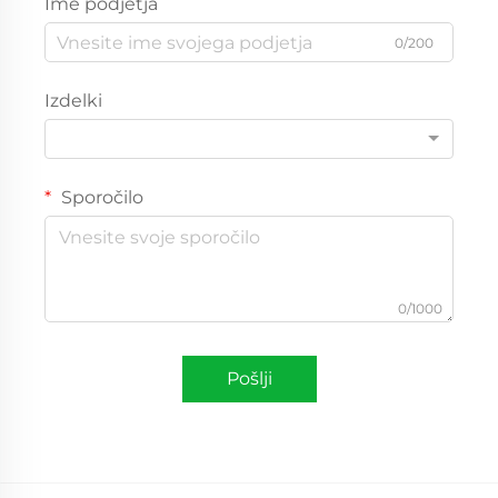
Ime podjetja
0/200
Izdelki
Sporočilo
0/1000
Pošlji