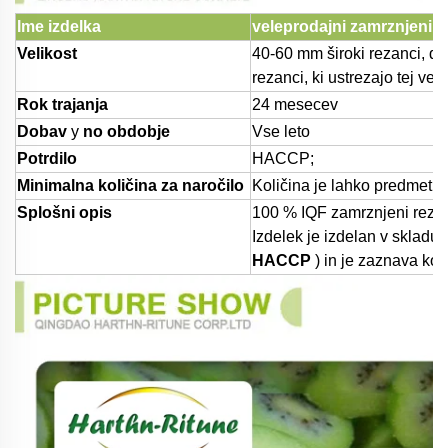
Ime izdelka
veleprodajni zamrznjeni sad
Velikost
40-60 mm široki rezanci, do
rezanci, ki ustrezajo tej veli
Rok trajanja
24 mesecev
Dobav
y
no obdobje
Vse leto
Potrdilo
HACCP;
Minimalna količina za naročilo
Količina je lahko predmet p
Splošni opis
100 % IQF zamrznjeni rezanc
Izdelek je izdelan v skladu
HACCP
) in je zaznava kov