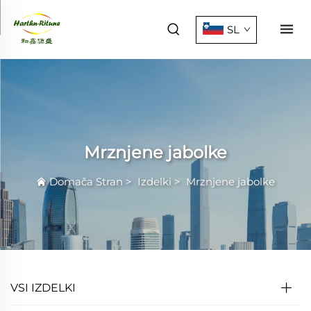
SL
Mrznjene jabolke
Domača Stran
>
Izdelki
>
Mrznjene jabolke
VSI IZDELKI