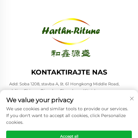
KONTAKTIRAJTE NAS
Add: Soba 1208, stavba A, št. 61 Hongkong Middle Road,
občina Shinan, Qingdao, Shandong, Kitajska
We value your privacy
Tel:
+86-53285879528
We use cookies and similar tools to provide our services.
E-pošta:
[email protected]
If you don't want to accept all cookies, click Personalize
cookies.
Avtorske pravice © 2026 Qingdao Harthn-ritune Corp., Ltd. Vse
pravice pridržane. -
Politika zasebnosti
Accept all