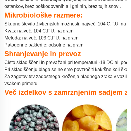
ostankov, brez poškodovanih ali gnilnih, brez tujih snovi.
Mikrobiološke razmere:
Skupno število življenjskih možnosti: največ. 104 C.F.U. na 
Kvas: največ. 104 C.F.U. na gram
Metoda: največ. 103 C.F.U. na gram
Patogenne bakterije: odsotne na gram
Shranjevanje in prevoz
Čisto skladiščeni in prevažani pri temperaturi -18 DC ali pod 
Pri skladiščenju blaga se ne sme povzročiti kakršne koli škod
Za zagotovitev zadostnega kroženja hladnega zraka v vozilu/k
vsakem primeru.
Več izdelkov s zamrznjenim sadjem za