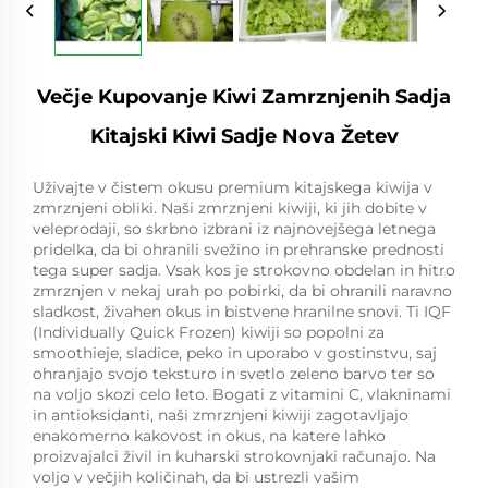
Večje Kupovanje Kiwi Zamrznjenih Sadja
Kitajski Kiwi Sadje Nova Žetev
Uživajte v čistem okusu premium kitajskega kiwija v
zmrznjeni obliki. Naši zmrznjeni kiwiji, ki jih dobite v
veleprodaji, so skrbno izbrani iz najnovejšega letnega
pridelka, da bi ohranili svežino in prehranske prednosti
tega super sadja. Vsak kos je strokovno obdelan in hitro
zmrznjen v nekaj urah po pobirki, da bi ohranili naravno
sladkost, živahen okus in bistvene hranilne snovi. Ti IQF
(Individually Quick Frozen) kiwiji so popolni za
smoothieje, sladice, peko in uporabo v gostinstvu, saj
ohranjajo svojo teksturo in svetlo zeleno barvo ter so
na voljo skozi celo leto. Bogati z vitamini C, vlakninami
in antioksidanti, naši zmrznjeni kiwiji zagotavljajo
enakomerno kakovost in okus, na katere lahko
proizvajalci živil in kuharski strokovnjaki računajo. Na
voljo v večjih količinah, da bi ustrezli vašim