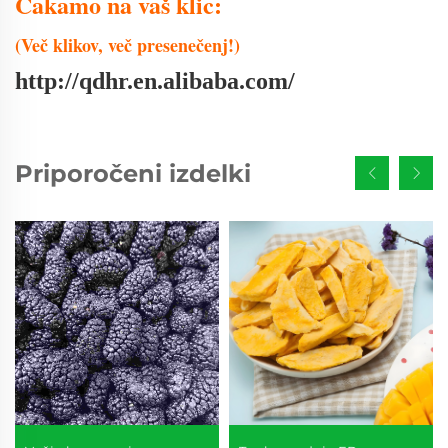
Čakamo na vaš klic:
(Več klikov, več presenečenj!)
http://qdhr.en.alibaba.com/
Priporočeni izdelki