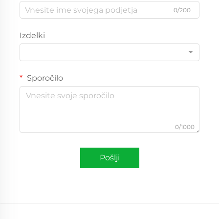
0/200
Izdelki
Sporočilo
0/1000
Pošlji