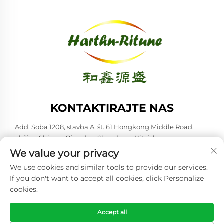
KONTAKTIRAJTE NAS
Add: Soba 1208, stavba A, št. 61 Hongkong Middle Road,
občina Shinan, Qingdao, Shandong, Kitajska
We value your privacy
Tel:
+86-53285879528
We use cookies and similar tools to provide our services.
E-pošta:
[email protected]
If you don't want to accept all cookies, click Personalize
cookies.
Avtorske pravice © 2026 Qingdao Harthn-ritune Corp., Ltd. Vse
pravice pridržane. -
Politika zasebnosti
Accept all