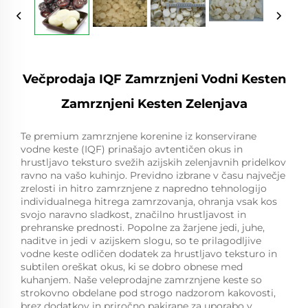
Večprodaja IQF Zamrznjeni Vodni Kesten
Zamrznjeni Kesten Zelenjava
Te premium zamrznjene korenine iz konservirane
vodne keste (IQF) prinašajo avtentičen okus in
hrustljavo teksturo svežih azijskih zelenjavnih pridelkov
ravno na vašo kuhinjo. Previdno izbrane v času največje
zrelosti in hitro zamrznjene z napredno tehnologijo
individualnega hitrega zamrzovanja, ohranja vsak kos
svojo naravno sladkost, značilno hrustljavost in
prehranske prednosti. Popolne za žarjene jedi, juhe,
naditve in jedi v azijskem slogu, so te prilagodljive
vodne keste odličen dodatek za hrustljavo teksturo in
subtilen oreškat okus, ki se dobro obnese med
kuhanjem. Naše veleprodajne zamrznjene keste so
strokovno obdelane pod strogo nadzorom kakovosti,
brez dodatkov in priročno pakirane za uporabo v