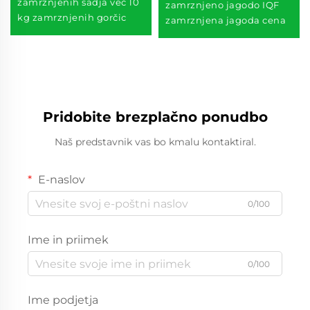
zamrznjenih sadja več 10
zamrznjeno jagodo IQF
kg zamrznjenih gorčic
zamrznjena jagoda cena
Pridobite brezplačno ponudbo
Naš predstavnik vas bo kmalu kontaktiral.
E-naslov
0/100
Ime in priimek
0/100
Ime podjetja