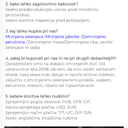
2. kako lahko zagotovimo kakovost?   
Vedno predprodukcijski vzorec pred množično 
proizvodnjo;   
Vedno končna inšpekcija pred pošiljanjem;   
3. kaj lahko kupite pri nas?   
Mrznjena zelenjava 
/
Mrznjene jabolke 
/
Zamrznjeno 
perutnina 
/Zamrznjeno meso/Zamrznjena riba, zavitki 
zelenjave in sadja 
4. zakaj bi kupovali pri nas in ne pri drugih dobaviteljih?   
Osredotočeni smo na dobavo zmrznjenih živil. Od 
ustanovitve leta 2008, ob tem, da smo sledili zahtevam 
strank, naša ekipa trdo deluje in razvila stotine izdelkov, 
vključno z zmrznjenimi zelenjavnimi pridelki, sadjem, 
perutnino, mesom, ribami ter čipsom/snacki 
5. katere storitve lahko nudimo?   
Sprejemljivi pogoji dostave: FOB, CFR, CIF; 
Valuta sprejetega plačila: USD, EUR; 
Sprejemljivi načini plačila: T/T, L/C, D/P D/A; 
Jeziki: angleščina, kitajščina, ruščina 