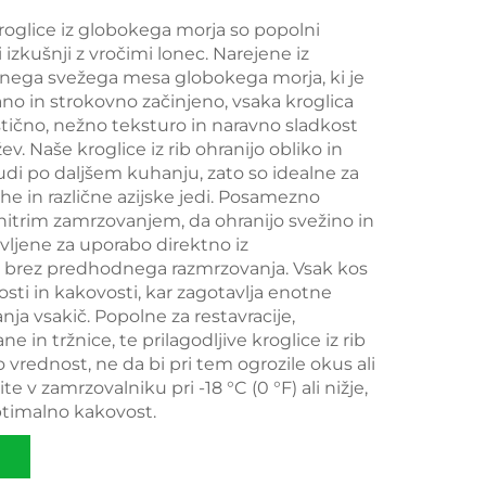
oglice iz globokega morja so popolni
 izkušnji z vročimi lonec. Narejene iz
anega svežega mesa globokega morja, ki je
no in strokovno začinjeno, vsaka kroglica
stično, nežno teksturo in naravno sladkost
v. Naše kroglice iz rib ohranijo obliko in
di po daljšem kuhanju, zato so idealne za
uhe in različne azijske jedi. Posamezno
hitrim zamrzovanjem, da ohranijo svežino in
avljene za uporabo direktno iz
 brez predhodnega razmrzovanja. Vsak kos
kosti in kakovosti, kar zagotavlja enotne
nja vsakič. Popolne za restavracije,
 in tržnice, te prilagodljive kroglice iz rib
 vrednost, ne da bi pri tem ogrozile okus ali
te v zamrzovalniku pri -18 °C (0 °F) ali nižje,
ptimalno kakovost.