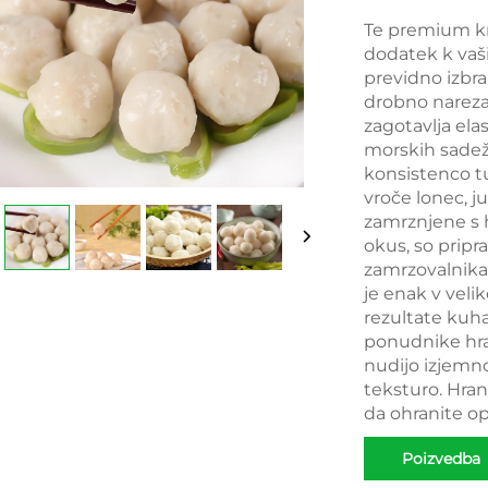
Te premium kr
dodatek k vaši
previdno izbr
drobno nareza
zagotavlja ela
morskih sadeže
konsistenco tu
vroče lonec, j
zamrznjene s 
okus, so pripr
zamrzovalnika
je enak v veli
rezultate kuha
ponudnike hrane
nudijo izjemno
teksturo. Hrani
da ohranite o
Poizvedba