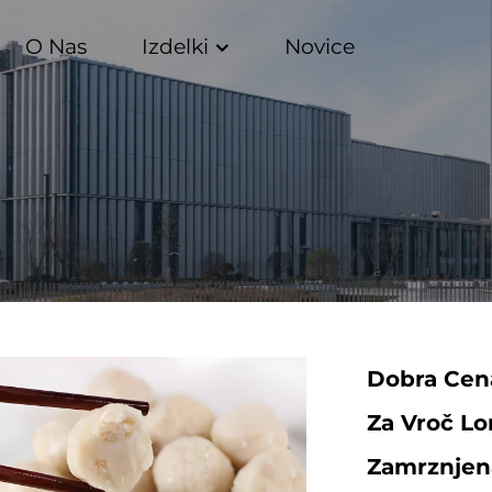
O Nas
Izdelki
Novice
Dobra Cena
Za Vroč Lo
Zamrznjen