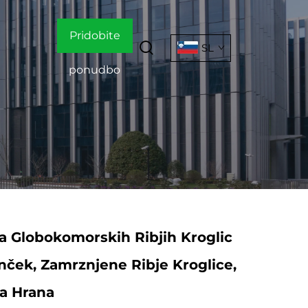
Pridobite
SL
ponudbo
 Globokomorskih Ribjih Kroglic
nček, Zamrznjene Ribje Kroglice,
a Hrana