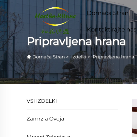
Domača Stran
Kontaktirajte nas
Pripravljena hrana
Domača Stran
>
Izdelki
>
Pripravljena hrana
VSI IZDELKI
Zamrzla Ovoja