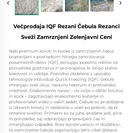
Večprodaja IQF Rezani Čebula Rezanci
Sveži Zamrznjeni Zelenjavni Ceni
Naši premium koluti in kocke iz zamrznjenih čebul,
pripravljeni s postopkom hitrega zamrzovanja
posameznih delov (IQF), ponujajo popolno rešitev za
ponudnike gostinstva in proizvajalce, ki iščejo stalno
kakovost in udobje. Previdno obdelane z uporabo
tehnologije Individual Quick Freezing (IQF), čebule
ohranjajo svež okus, naravno teksturo in prehransko
vrednost. Enakomerno narezi – na voljo v obliki kolutov
in kock – zagotavljajo enakomerno kuhanje in
profesionalen videz v vaših jedeh. Čebule so pridobljene
iz izbranih kmetij in obdelane v urah po pobirki, da bi
ohranile svežino. Primerni so za juhe, pražene jedi, pice
in polizdelke, saj odpravljajo pripravljalni čas in
zmanjšujejo odpadke. Brez konzervansov in dodatkov,
te zamrznjene čebule zagotavljajo letni cikel dobave