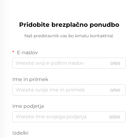
Pridobite brezplačno ponudbo
Naš predstavnik vas bo kmalu kontaktiral.
E-naslov
0/100
Ime in priimek
0/100
Ime podjetja
0/200
Izdelki