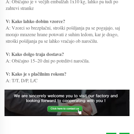
A: Običajno je v večjih embalžah 1x10 kg, lahko pa tudi po 
zahtevi stranke 
V: Kako lahko dobim vzorce? 
A: Vzorci so brezplačni, stroški pošiljanja pa se pogajajo, saj 
morajo mrazene hrane potovati z suhim ledom, kar je drago, 
stroški pošiljanja pa se lahko vračajo ob naročilu. 
V: Kako dolgo traja dostava? 
A: Običajno 15–20 dni po potrditvi naročila. 
V: Kako je s plačilnim rokom? 
A: T/T, D/P, L/C 