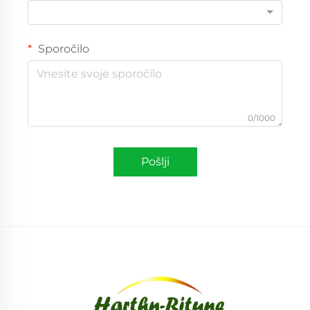
Sporočilo
0/1000
Pošlji