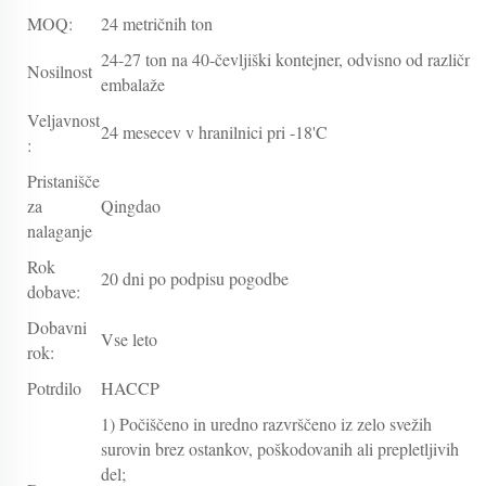
MOQ:
24 metričnih ton
24-27 ton na 40-čevljiški kontejner, odvisno od različne
Nosilnost
embalaže
Veljavnost
24 mesecev v hranilnici pri -18'C
:
Pristanišče
za
Qingdao
nalaganje
Rok
20 dni po podpisu pogodbe
dobave:
Dobavni
Vse leto
rok:
Potrdilo
HACCP
1) Počiščeno in uredno razvrščeno iz zelo svežih
surovin brez ostankov, poškodovanih ali prepletljivih
del;