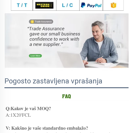
Pogosto zastavljena vprašanja
Q:Kakov je vaš MOQ? 
A:1X20'FCL 
V: Kakšno je vaše standardno embalažo? 