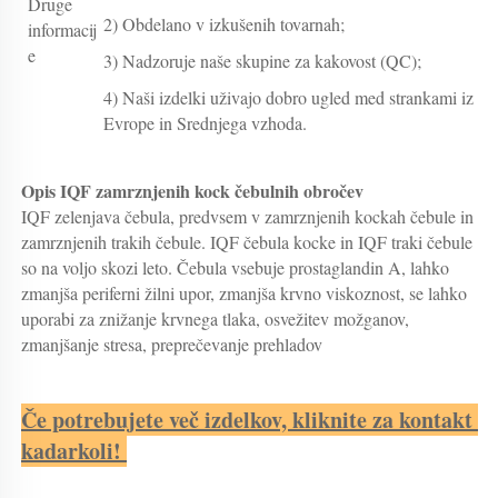
Druge
2) Obdelano v izkušenih tovarnah;
informacij
e
3) Nadzoruje naše skupine za kakovost (QC);
4) Naši izdelki uživajo dobro ugled med strankami iz
Evrope in Srednjega vzhoda.
Opis IQF zamrznjenih kock čebulnih obročev 
IQF zelenjava čebula, predvsem v zamrznjenih kockah čebule in 
zamrznjenih trakih čebule. IQF čebula kocke in IQF traki čebule 
so na voljo skozi leto. Čebula vsebuje prostaglandin A, lahko 
zmanjša periferni žilni upor, zmanjša krvno viskoznost, se lahko 
uporabi za znižanje krvnega tlaka, osvežitev možganov, 
zmanjšanje stresa, preprečevanje prehladov 
Če potrebujete več izdelkov, kliknite za kontakt 
kadarkoli! 