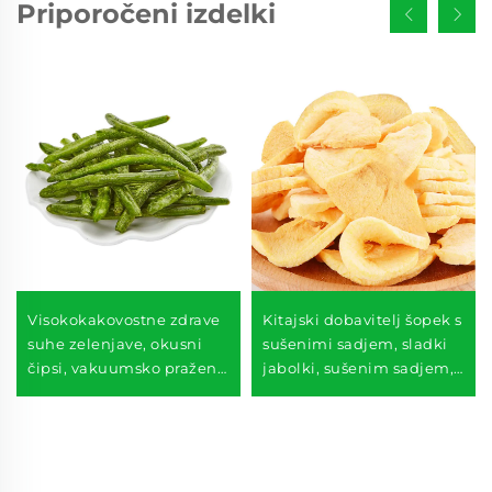
Priporočeni izdelki
Visokokakovostne zdrave
Kitajski dobavitelj šopek s
suhe zelenjave, okusni
sušenimi sadjem, sladki
čipsi, vakuumsko pražene
jabolki, sušenim sadjem,
sveže zelene fazolice
krhkim sušenim jabolki