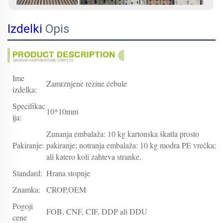
Izdelki
Opis
Ime
Zamrznjene rezine čebule
izdelka:
Specifikac
10*10mm
ija:
Zunanja embalaža: 10 kg kartonska škatla prosto
Pakiranje:
pakiranje; notranja embalaža: 10 kg modra PE vrečka;
ali katero koli zahteva stranke.
Standard:
Hrana stopnje
Znamka:
CROP,OEM
Pogoji
FOB, CNF, CIF, DDP ali DDU
cene