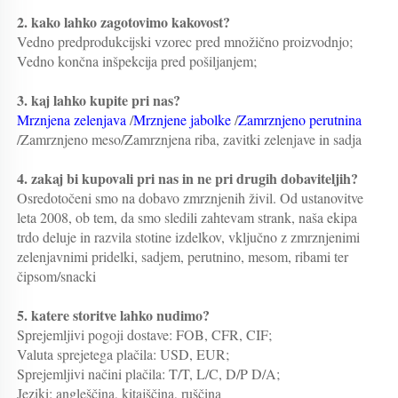
2. kako lahko zagotovimo kakovost?   
Vedno predprodukcijski vzorec pred množično proizvodnjo;   
Vedno končna inšpekcija pred pošiljanjem;   
3. kaj lahko kupite pri nas?   
Mrznjena zelenjava 
/
Mrznjene jabolke 
/
Zamrznjeno perutnina 
/Zamrznjeno meso/Zamrznjena riba, zavitki zelenjave in sadja 
4. zakaj bi kupovali pri nas in ne pri drugih dobaviteljih?   
Osredotočeni smo na dobavo zmrznjenih živil. Od ustanovitve 
leta 2008, ob tem, da smo sledili zahtevam strank, naša ekipa 
trdo deluje in razvila stotine izdelkov, vključno z zmrznjenimi 
zelenjavnimi pridelki, sadjem, perutnino, mesom, ribami ter 
čipsom/snacki 
5. katere storitve lahko nudimo?   
Sprejemljivi pogoji dostave: FOB, CFR, CIF; 
Valuta sprejetega plačila: USD, EUR; 
Sprejemljivi načini plačila: T/T, L/C, D/P D/A; 
Jeziki: angleščina, kitajščina, ruščina 