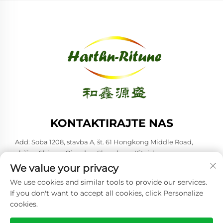
KONTAKTIRAJTE NAS
Add: Soba 1208, stavba A, št. 61 Hongkong Middle Road,
občina Shinan, Qingdao, Shandong, Kitajska
We value your privacy
Tel:
+86-53285879528
We use cookies and similar tools to provide our services.
E-pošta:
[email protected]
If you don't want to accept all cookies, click Personalize
cookies.
Avtorske pravice © 2026 Qingdao Harthn-ritune Corp., Ltd. Vse