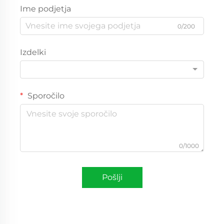
Ime podjetja
0/200
Izdelki
Sporočilo
0/1000
Pošlji