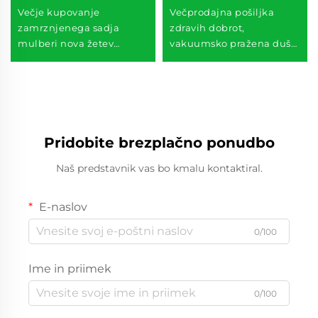
Večje kupovanje
Večprodajna pošiljka
zamrznjenega sadja
zdravih dobrot,
mulberi nova žetev
vakuumsko pražena duša,
zamrznjenega sadja več
hrustljavi zelenjavni čipsi
10 KG IQF mulberi
Pridobite brezplačno ponudbo
Naš predstavnik vas bo kmalu kontaktiral.
E-naslov
0/100
Ime in priimek
0/100