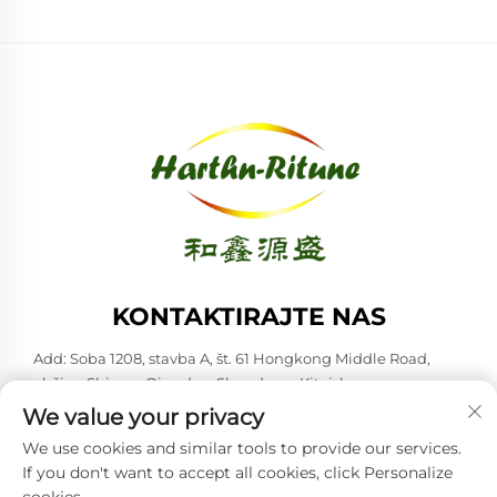
KONTAKTIRAJTE NAS
Add: Soba 1208, stavba A, št. 61 Hongkong Middle Road,
občina Shinan, Qingdao, Shandong, Kitajska
We value your privacy
Tel:
+86-53285879528
We use cookies and similar tools to provide our services.
E-pošta:
[email protected]
If you don't want to accept all cookies, click Personalize