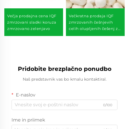
Večja prodajna cena IQF
Večkratna prodaja IQF
zmrzovani sladki koruza
zmrzovanih češnjevih
zmrzovano zelenjavo
celih olupljenih češenj za
supermarket
Pridobite brezplačno ponudbo
Naš predstavnik vas bo kmalu kontaktiral.
E-naslov
0/100
Ime in priimek