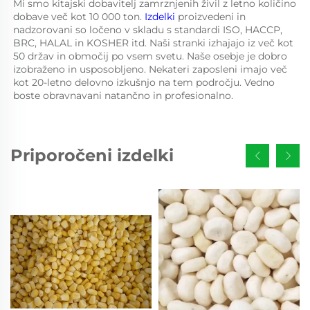
Mi smo kitajski dobavitelj zamrznjenih živil z letno količino 
dobave več kot 10 000 ton. 
Izdelki 
proizvedeni in 
nadzorovani so ločeno v skladu s standardi ISO, HACCP, 
BRC, HALAL in KOSHER itd. Naši stranki izhajajo iz več kot 
50 držav in območij po vsem svetu. Naše osebje je dobro 
izobraženo in usposobljeno. Nekateri zaposleni imajo več 
kot 20-letno delovno izkušnjo na tem področju. Vedno 
boste obravnavani natančno in profesionalno. 
Priporočeni izdelki