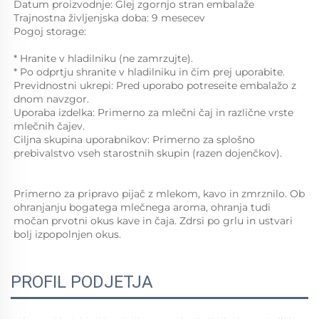
Datum proizvodnje: Glej zgornjo stran embalaže 
Trajnostna življenjska doba: 9 mesecev 
Pogoj storage: 
* Hranite v hladilniku (ne zamrzujte). 
* Po odprtju shranite v hladilniku in čim prej uporabite. 
Previdnostni ukrepi: Pred uporabo potreseite embalažo z 
dnom navzgor. 
Uporaba izdelka: Primerno za mlečni čaj in različne vrste 
mlečnih čajev. 
Ciljna skupina uporabnikov: Primerno za splošno 
prebivalstvo vseh starostnih skupin (razen dojenčkov). 
Primerno za pripravo pijač z mlekom, kavo in zmrznilo. Ob 
ohranjanju bogatega mlečnega aroma, ohranja tudi 
močan prvotni okus kave in čaja. Zdrsi po grlu in ustvari 
bolj izpopolnjen okus. 
PROFIL PODJETJA