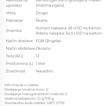
Navodila za
Nehidrogenirano gosteječe mleko
uporabo
(mlečna pijača)
Vrsta
Drugo
Pakiranje
Škatla
Rumen nalepka: 26 USD na karton
Znamka
Rdeča nalepka: 34,5 USD na karton
Način dostave
FOB Qingdao
Način obdelave
Okusno
Teža (KG)
12
Prostornina (L)
1 liter
Značilnost
Navadno
Informacije o izdelku   
Dodajanje smetne snovi: 0 
Dodajanje hidrogeniziranih maščob: 0 
Vsebina beljakovin: 1,0 g/100 g 
Standardna koda izdelka: GB/T 21732 