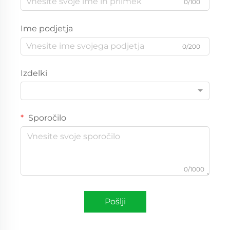
0/100
Ime podjetja
0/200
Izdelki
Sporočilo
0/1000
Pošlji