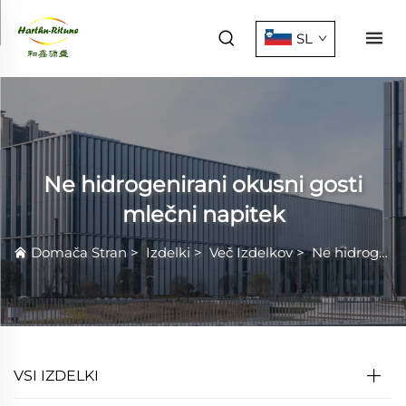
SL
Ne hidrogenirani okusni gosti
mlečni napitek
Domača Stran
>
Izdelki
>
Več Izdelkov
>
Ne hidrogenirani okusni gosti mlečni napitek
VSI IZDELKI