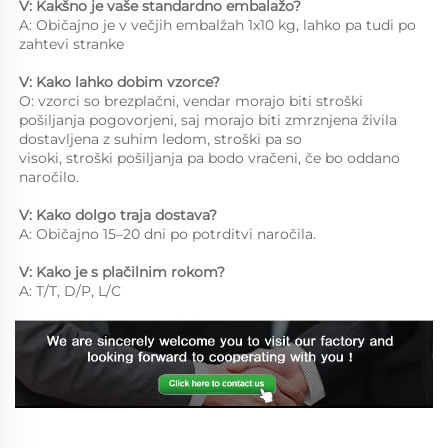
V: Kakšno je vaše standardno embalažo? 
A: Običajno je v večjih embalžah 1x10 kg, lahko pa tudi po 
zahtevi stranke 
V: Kako lahko dobim vzorce? 
O: vzorci so brezplačni, vendar morajo biti stroški 
pošiljanja pogovorjeni, saj morajo biti zmrznjena živila 
dostavljena z suhim ledom, stroški pa so 
visoki, stroški pošiljanja pa bodo vračeni, če bo oddano 
naročilo. 
V: Kako dolgo traja dostava? 
A: Običajno 15–20 dni po potrditvi naročila. 
V: Kako je s plačilnim rokom? 
A: T/T, D/P, L/C 