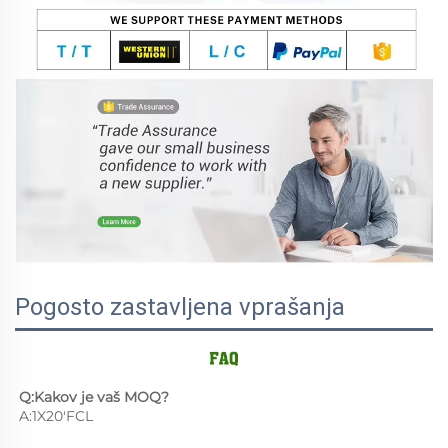
Pogosto zastavljena vprašanja
Q:Kakov je vaš MOQ? 
A:1X20'FCL 