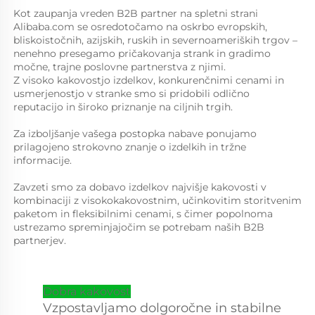
Kot zaupanja vreden B2B partner na spletni strani 
Alibaba.com se osredotočamo na oskrbo evropskih, 
bliskoistočnih, azijskih, ruskih in severnoameriških trgov – 
nenehno presegamo pričakovanja strank in gradimo 
močne, trajne poslovne partnerstva z njimi. 
Z visoko kakovostjo izdelkov, konkurenčnimi cenami in 
usmerjenostjo v stranke smo si pridobili odlično 
reputacijo in široko priznanje na ciljnih trgih. 
Za izboljšanje vašega postopka nabave ponujamo 
prilagojeno strokovno znanje o izdelkih in tržne 
informacije. 
Zavzeti smo za dobavo izdelkov najvišje kakovosti v 
kombinaciji z visokokakovostnim, učinkovitim storitvenim 
paketom in fleksibilnimi cenami, s čimer popolnoma 
ustrezamo spreminjajočim se potrebam naših B2B 
partnerjev. 
Dobra kakovost
Vzpostavljamo dolgoročne in stabilne