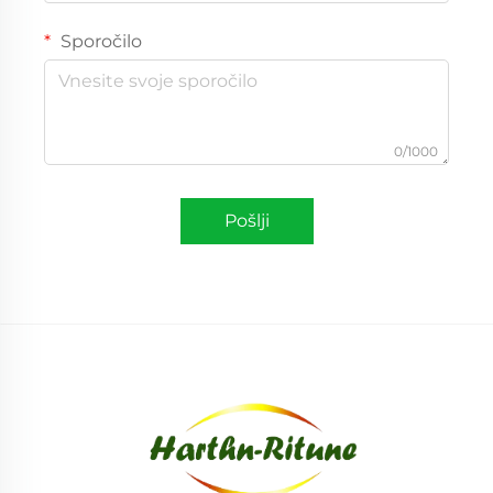
Sporočilo
0/1000
Pošlji