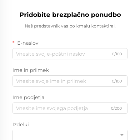
Pridobite brezplačno ponudbo
Naš predstavnik vas bo kmalu kontaktiral.
E-naslov
0/100
Ime in priimek
0/100
Ime podjetja
0/200
Izdelki