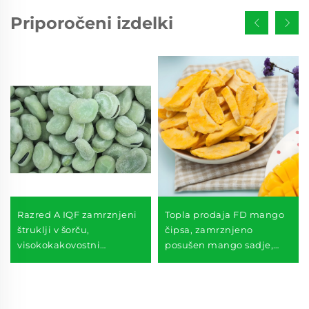
Priporočeni izdelki
Razred A IQF zamrznjeni
Topla prodaja FD mango
štruklji v šorču,
čipsa, zamrznjeno
visokokakovostni
posušen mango sadje,
zamrznjeni štruklji v večji
okusne zdrave dobrote
količini