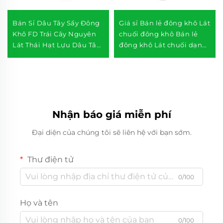
Bán Sỉ Dâu Tây Sấy Đông
Giá sỉ Bán lẻ đông khô Lát
Khô FD Trái Cây Nguyên
chuối đông khô Bán lẻ
Lát Thái Hạt Lựu Dâu Tây
đông khô Lát chuối dạng
Sấy Đông Khô
chip
Nhận báo giá miễn phí
Đại diện của chúng tôi sẽ liên hệ với bạn sớm.
Thư điện tử
0/100
Họ và tên
0/100