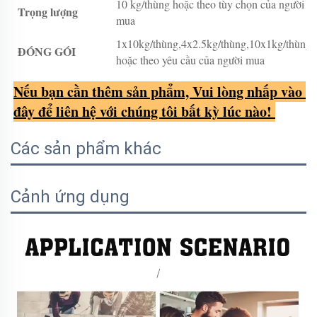
10 kg/thùng hoặc theo tùy chọn của người
Trọng lượng
mua
1x10kg/thùng,4x2.5kg/thùng,10x1kg/thùng
ĐÓNG GÓI
hoặc theo yêu cầu của người mua
Nếu bạn cần thêm sản phẩm, Vui lòng nhấp vào 
đây để liên hệ với chúng tôi bất kỳ lúc nào! 
Các sản phẩm khác
Cảnh ứng dụng