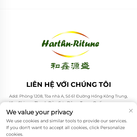
LIÊN HỆ VỚI CHÚNG TÔI
Add: Phòng 1208, Tòa nhà A, Số 61 Đường Hồng Kông Trung,
Khu Shinan, Thanh Đảo, Sơn Đông, Trung Quốc
We value your privacy
ĐT:
+86-53285879528
We use cookies and similar tools to provide our services.
Email:
[email protected]
If you don't want to accept all cookies, click Personalize
cookies.