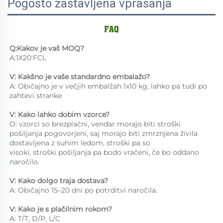
Pogosto zastavljena vprašanja
Q:Kakov je vaš MOQ? 
A:1X20'FCL 
V: Kakšno je vaše standardno embalažo? 
A: Običajno je v večjih embalžah 1x10 kg, lahko pa tudi po 
zahtevi stranke 
V: Kako lahko dobim vzorce? 
O: vzorci so brezplačni, vendar morajo biti stroški 
pošiljanja pogovorjeni, saj morajo biti zmrznjena živila 
dostavljena z suhim ledom, stroški pa so 
visoki, stroški pošiljanja pa bodo vračeni, če bo oddano 
naročilo. 
V: Kako dolgo traja dostava? 
A: Običajno 15–20 dni po potrditvi naročila. 
V: Kako je s plačilnim rokom? 
A: T/T, D/P, L/C 