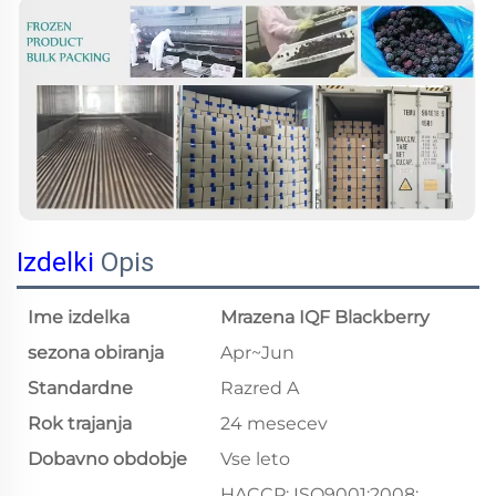
Izdelki
Opis
Ime izdelka
Mrazena IQF Blackberry
sezona obiranja
Apr~Jun
Standardne
Razred A
Rok trajanja
24 mesecev
Dobavno obdobje
Vse leto
HACCP; ISO9001;2008;