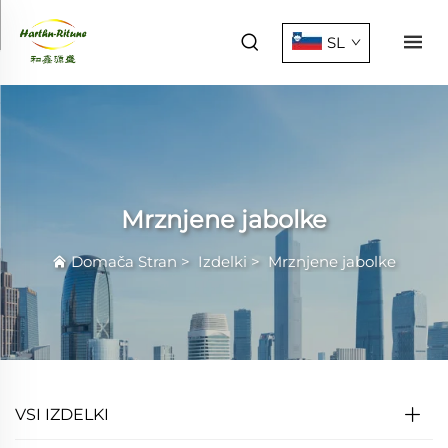
SL
Mrznjene jabolke
Domača Stran
>
Izdelki
>
Mrznjene jabolke
VSI IZDELKI