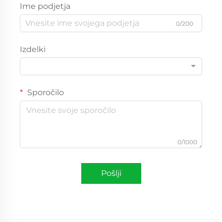
Ime podjetja
0/200
Izdelki
Sporočilo
0/1000
Pošlji