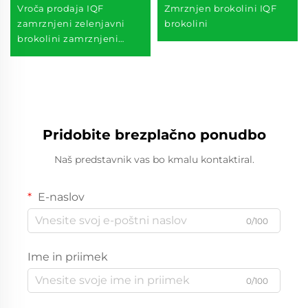
Vroča prodaja IQF
Zmrznjen brokolini IQF
zamrznjeni zelenjavni
brokolini
brokolini zamrznjeni
brokoli po dobri ceni
Pridobite brezplačno ponudbo
Naš predstavnik vas bo kmalu kontaktiral.
E-naslov
0/100
Ime in priimek
0/100