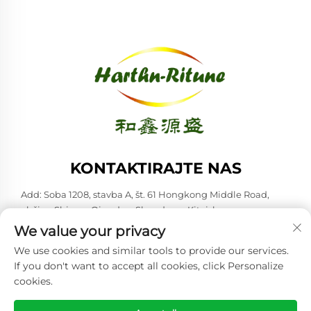
KONTAKTIRAJTE NAS
Add: Soba 1208, stavba A, št. 61 Hongkong Middle Road,
občina Shinan, Qingdao, Shandong, Kitajska
We value your privacy
Tel:
+86-53285879528
We use cookies and similar tools to provide our services.
E-pošta:
[email protected]
If you don't want to accept all cookies, click Personalize
cookies.
Avtorske pravice © 2026 Qingdao Harthn-ritune Corp., Ltd. Vse