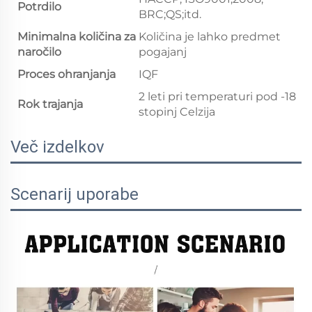
Potrdilo
BRC;QS;itd.
Minimalna količina za
Količina je lahko predmet
naročilo
pogajanj
Proces ohranjanja
IQF
2 leti pri temperaturi pod -18
Rok trajanja
stopinj Celzija
Več izdelkov
Scenarij uporabe