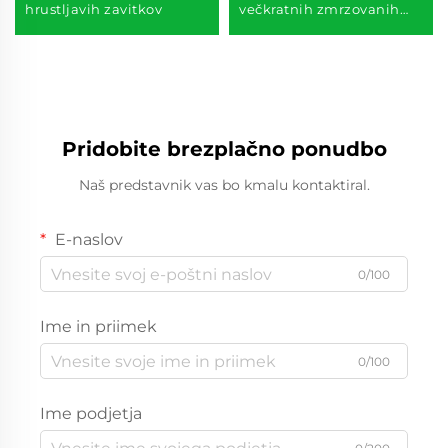
hrustljavih zavitkov
večkratnih zmrzovanih
zelene edamame sojinih
stročij
Pridobite brezplačno ponudbo
Naš predstavnik vas bo kmalu kontaktiral.
E-naslov
0/100
Ime in priimek
0/100
Ime podjetja