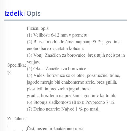
Izdelki
Opis
Fizični opis:
(1) Velikost: 6-12 mm v premeru
(2) Barva: modra do črne, najmanj 95 % jagod ima
enotno barvo v celotni količini.
(3) Vonj: Značilen za borovnice, brez tujih nečistot in
vonjav.
Specifikac
(4) Okus: Značilen za borovnice.
ije
(5) Videz: borovnice so celotne, posamezne, trdne,
jagode morajo biti enakomerno zrele, brez gnilih,
plesnivih in predzrelih jagod, brez
grudic, brez ledu na površini jagod in v kartonih.
(6) Stopnja sladkornosti (Brix): Povprečno 7-12
(7) Delno nezrele: Največ 1 % po masi.
Značilnost
i
Čist, nežen, rožnat/temno rdeč