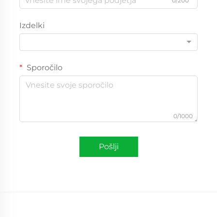
0/200
Izdelki
Sporočilo
0/1000
Pošlji