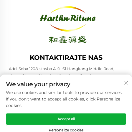
KONTAKTIRAJTE NAS
Add: Soba 1208, stavba A, št. 61 Hongkong Middle Road,
občina Shinan, Qingdao, Shandong, Kitajska
We value your privacy
Tel:
+86-53285879528
We use cookies and similar tools to provide our services.
E-pošta:
[email protected]
If you don't want to accept all cookies, click Personalize
cookies.
Avtorske pravice © 2026 Qingdao Harthn-ritune Corp., Ltd. Vse
pravice pridržane. -
Politika zasebnosti
Accept all
Personalize cookies