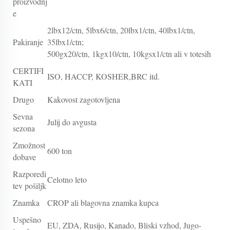
proizvodnj
e
2lbx12/ctn, 5lbx6/ctn, 20lbx1/ctn, 40lbx1/ctn,
Pakiranje
35lbx1/ctn;
500gx20/ctn, 1kgx10/ctn, 10kgsx1/ctn ali v totesih
CERTIFI
ISO, HACCP, KOSHER,BRC itd.
KATI
Drugo
Kakovost zagotovljena
Sevna
Julij do avgusta
sezona
Zmožnost
600 ton
dobave
Razporedi
Celotno leto
tev pošiljk
Znamka
CROP ali blagovna znamka kupca
Uspešno
EU, ZDA, Rusijo, Kanado, Bliski vzhod, Jugo-