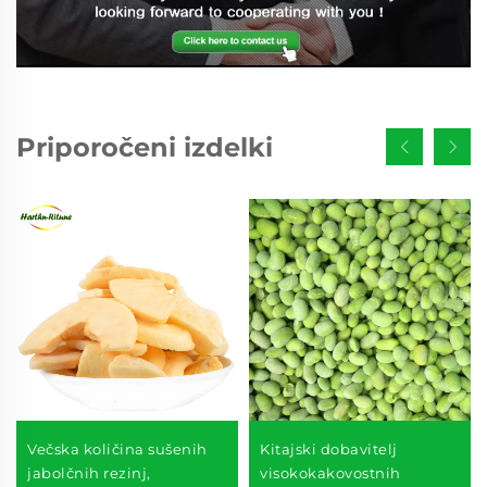
Priporočeni izdelki
Večska količina sušenih
Kitajski dobavitelj
jabolčnih rezinj,
visokokakovostnih