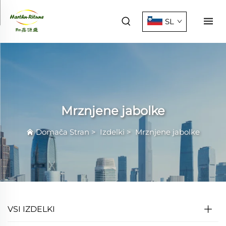
SL
Mrznjene jabolke
Domača Stran
>
Izdelki
>
Mrznjene jabolke
VSI IZDELKI