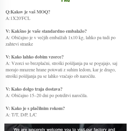
Q:Kakov je vaš MOQ? 
A:1X20'FCL 
V: Kakšno je vaše standardno embalažo? 
A: Običajno je v večjih embalžah 1x10 kg, lahko pa tudi po 
zahtevi stranke 
V: Kako lahko dobim vzorce? 
A: Vzorci so brezplačni, stroški pošiljanja pa se pogajajo, saj 
morajo mrazene hrane potovati z suhim ledom, kar je drago, 
stroški pošiljanja pa se lahko vračajo ob naročilu. 
V: Kako dolgo traja dostava? 
A: Običajno 15–20 dni po potrditvi naročila. 
V: Kako je s plačilnim rokom? 
A: T/T, D/P, L/C 