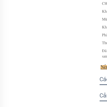
CH
Kh
Mù
Kh
Phâ
Th
Đã 
sa
Nếu
Cá
Cả