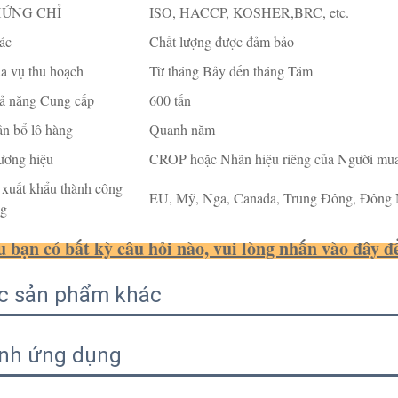
ỨNG CHỈ
ISO, HACCP, KOSHER,BRC, etc.
ác
Chất lượng được đảm bảo
a vụ thu hoạch
Từ tháng Bảy đến tháng Tám
ả năng Cung cấp
600 tấn
n bổ lô hàng
Quanh năm
ương hiệu
CROP hoặc Nhãn hiệu riêng của Người mu
xuất khẩu thành công
EU, Mỹ, Nga, Canada, Trung Đông, Đông 
ng
 bạn có bất kỳ câu hỏi nào, vui lòng nhấn vào đây để 
c sản phẩm khác
nh ứng dụng