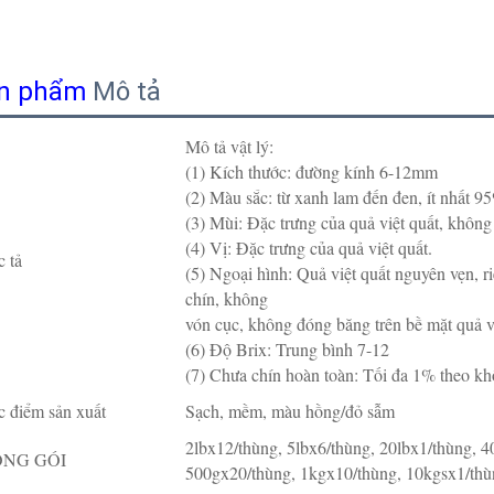
n phẩm
Mô tả
Mô tả vật lý:
(1) Kích thước: đường kính 6-12mm
(2) Màu sắc: từ xanh lam đến đen, ít nhất 9
(3) Mùi: Đặc trưng của quả việt quất, không 
(4) Vị: Đặc trưng của quả việt quất.
 tả
(5) Ngoại hình: Quả việt quất nguyên vẹn, r
chín, không
vón cục, không đóng băng trên bề mặt quả v
(6) Độ Brix: Trung bình 7-12
(7) Chưa chín hoàn toàn: Tối đa 1% theo kh
 điểm sản xuất
Sạch, mềm, màu hồng/đỏ sẫm
2lbx12/thùng, 5lbx6/thùng, 20lbx1/thùng, 4
NG GÓI
500gx20/thùng, 1kgx10/thùng, 10kgsx1/thùn