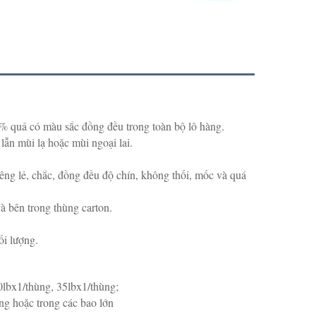
5% quả có màu sắc đồng đều trong toàn bộ lô hàng.
lẫn mùi lạ hoặc mùi ngoại lai.
iêng lẻ, chắc, đồng đều độ chín, không thối, mốc và quá
à bên trong thùng carton.
ối lượng.
0lbx1/thùng, 35lbx1/thùng;
g hoặc trong các bao lớn