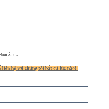
a
Nam Á, v.v.
liên hệ với chúng tôi bất cứ lúc nào! 