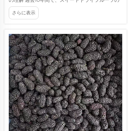
の理解 過去10年間で、スイートドライフルーツの
国際貿易は著しい成長を遂げており、世界中の消
さらに表示
費者がこれらの栄養価が高く便利な食品をますま
す取り入れています…