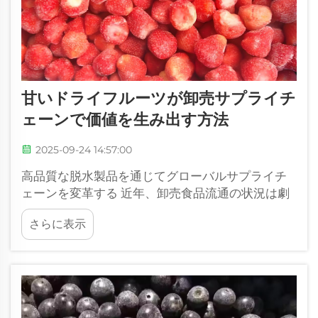
甘いドライフルーツが卸売サプライチ
ェーンで価値を生み出す方法
2025-09-24 14:57:00
高品質な脱水製品を通じてグローバルサプライチ
ェーンを変革する 近年、卸売食品流通の状況は劇
的に進化しており、甘味のあるドライフルーツが
さらに表示
ゲームチェンジャーとなる商品として登場し、サ
プライチェーンのダイナミクスを再形成していま
す…