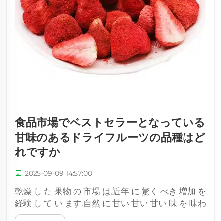
食品市場でベストセラーとなっている
甘味のあるドライフルーツの品種はど
れですか
2025-09-09 14:57:00
乾燥 し た 果物 の 市場 は,近年 に 驚く べき 増加 を
経験 し て い ます.自然 に 甘い 甘い 甘い 味 を 味わ
える シンプル な 軽食 から,世界 の キッチン に 収