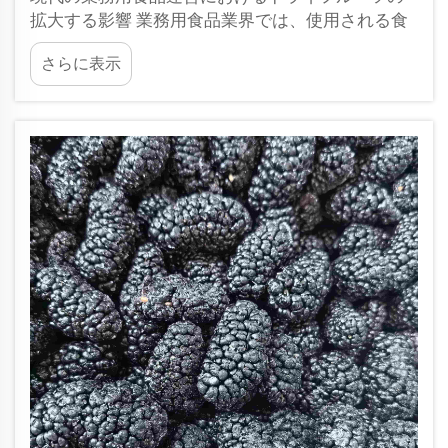
拡大する影響 業務用食品業界では、使用される食
材の選択において顕著な変化が見られ、ドライフ
さらに表示
ルーツが多様な用途で利用できる柔軟性と価値を
持つ素材として注目されています…