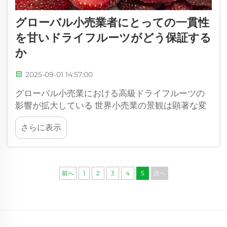
グローバル小売業者にとっての一貫性
を甘いドライフルーツがどう保証する
か
2025-09-01 14:57:00
グローバル小売業における高級ドライフルーツの
影響が拡大している 世界小売業の景観は顕著な変
化を経験しており,甘いドライフルーツは国際市場
さらに表示
全体で一貫した製品提供を維持する上で重要な役
割を果たしています.
前へ
1
2
3
4
5
次へ