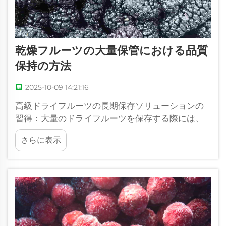
乾燥フルーツの大量保管における品質
保持の方法
2025-10-09 14:21:16
高級ドライフルーツの長期保存ソリューションの
習得：大量のドライフルーツを保存する際には、
細心の注意と適切な保管技術の理解が不可欠で
さらに表示
す。商業的な卸売業者、大量食品販売業者であっ
ても...