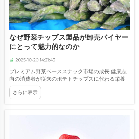
なぜ野菜チップス製品が卸売バイヤー
にとって魅力的なのか
2025-10-20 14:21:43
プレミアム野菜ベーススナック市場の成長 健康志
向の消費者が従来のポテトチップスに代わる栄養
価の高い代替品を求める動きを受け、スナック食
さらに表示
品業界は目覚ましい変化を遂げています。野菜チ
ップス製品は...