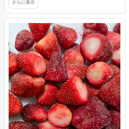
さらに表示
め られ て いる 多用 的 な 材料 に 変え られ て い
囚人として...