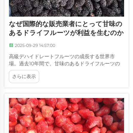
なぜ国際的な販売業者にとって甘味の
あるドライフルーツが利益を生むのか
2025-09-29 14:57:00
高級デハイドレートフルーツの成長する世界市
場。過去10年間で、甘味のあるドライフルーツの
国際取引は著しい成長を遂げており、世界中の販
さらに表示
売業者に有利な機会を提供しています。消費者の
嗜好が変化する中、...