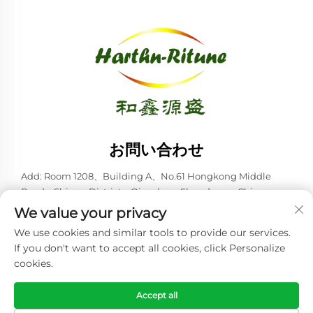
お問い合わせ
Add: Room 1208、Building A、No.61 Hongkong Middle
Road、Shinan District、Qingdao、Shandong、China
We value your privacy
電話番号：
+86-53285879528
We use cookies and similar tools to provide our services.
Eメール：
[email protected]
If you don't want to accept all cookies, click Personalize
cookies.
Copyright © 2026 青島ハースン・リトゥーン株式会社。全著作権所
有。 -
プライバシーポリシー
Accept all