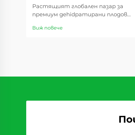
Растящият глобален пазар за
премиум деhidратирани плодове
Търговията със сладки сушеши
Виж повече
плодове има значителен ръст
през последното десетилетие,
като предлага изгодни
възможности за дистрибутори
по целия свят. С промяната в
потребителските
предпочитания ...
По