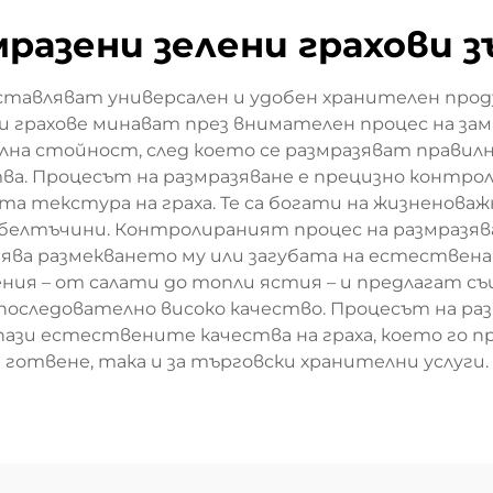
мразени зелени грахови з
ставляват универсален и удобен хранителен про
и грахове минават през внимателен процес на замр
на стойност, след което се размразяват правилно
а. Процесът на размразяване е прецизно контроли
ната текстура на граха. Те са богати на жизненов
 и белтъчини. Контролираният процес на размразяв
ява размекването му или загубата на естественат
ения – от салати до топли ястия – и предлагат 
 последователно високо качество. Процесът на раз
апази естествените качества на граха, което го 
готвене, така и за търговски хранителни услуги.