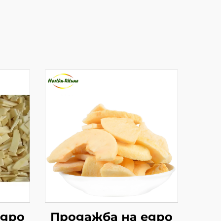
едро
Продажба на едро