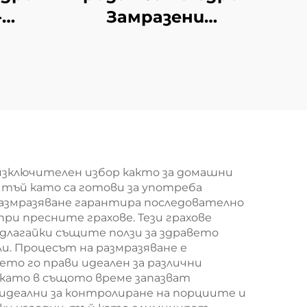
-
Замразени
ябълкови пласти с
на
вакуумно изсъхване
ийки
Хрупкав закуска
ви
кт
изключителен избор както за домашни
 тъй като са готови за употреба
размразяване гарантира последователно
ри пресните грахове. Тези грахове
длагайки същите ползи за здравето
и. Процесът на размразяване е
то го прави идеален за различни
, като в същото време запазват
идеални за контролиране на порциите и