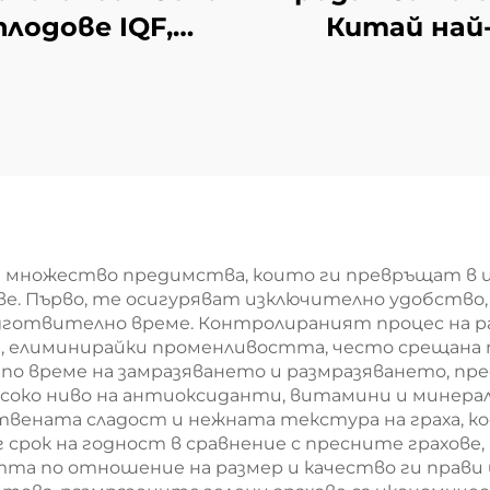
плодове IQF,
Китай най
дажба на едро,
евтината
ковка от 10 кг,
фабрична це
замразени
замразени фил
оровинки за
от бамбуко
продажба
пъпки проду
т множество предимства, които ги превръщат в 
ве. Първо, те осигуряват изключително удобство,
одготвително време. Контролираният процес на 
, елиминирайки променливостта, често срещана п
о време на замразяването и размразяването, пре
соко ниво на антиоксиданти, витамини и минерал
твената сладост и нежната текстура на граха, кое
 срок на годност в сравнение с пресните грахове
та по отношение на размер и качество ги прави 