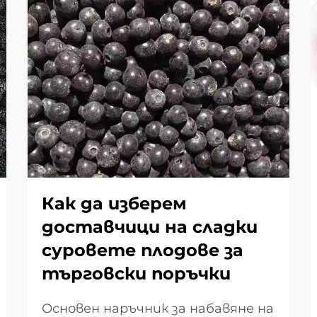
Как да изберем
доставчици на сладки
суровете плодове за
търговски поръчки
Основен наръчник за набавяне на