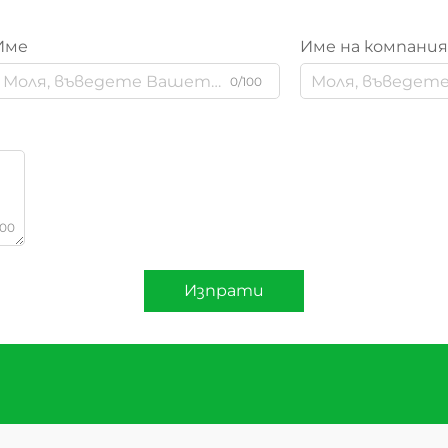
Име
Име на компани
0/100
000
Изпрати