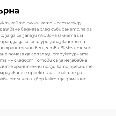
ърна
дукт, който служи като мост между
азяване веднага след събирането, за да
, за да се запази първоначалната им
ран, за да се осигури запазването на
ажни хранителни вещества, включително
ане помага да се запази структурната
а му сладост. Готови са за незабавна
същите хранителни ползи като пресните
мразяване е проектиран така, че да
прави отличен избор както за домашно