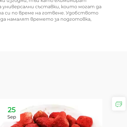
ски изгодни, тъй като елиминират
а универсални съставки, които могат да
та си по време на готвене. Удобството
да намалят времето за подготовка,
25
2
Sep
Se