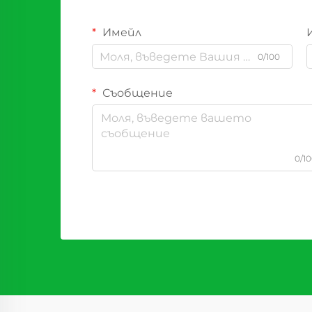
Имейл
0/100
Съобщение
0/1