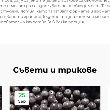
това, размразените зелени грахове са икономиче
 и могат да се използват по необходимост. Те с
в студени ястия, като запазват формата и арома
ественото хранене, където те значително могат 
дователно качество във всяка порция.
Съвети и трикове
25
Sep