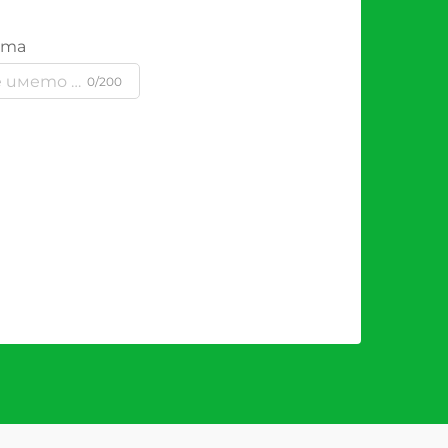
ята
0/200