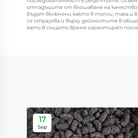
последователност в рецептите. Освен 
отпадъците от влошаване на качеството
бъдат включени както в топли, така и 
се отразява и върху дейностите в общ
като в същото време гарантират после
17
Sep