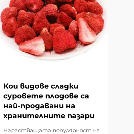
Кои видове сладки
Ка
суровете плодове са
хр
най-продавани на
пр
хранителните пазари
по
Нарастващата популярност на
Май