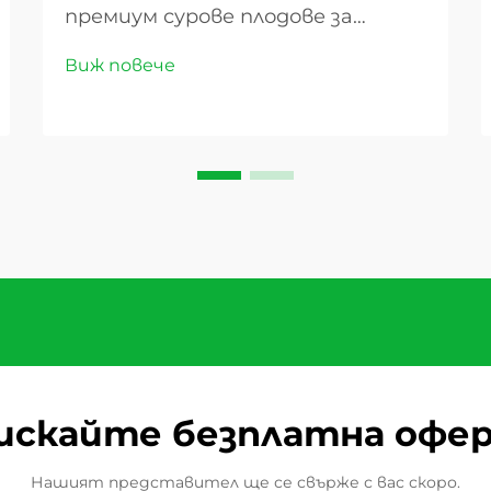
премиум сурове плодове за
вашия бизнес. Успехът на всеки
Виж повече
хранителен бизнес силно зависи
от партньорство с надеждни
доставчици на сурове плодове,
които постоянно предлагат
продукти високо качество.
Независимо дали сте
собственик на пекарна,...
искайте безплатна офе
Нашият представител ще се свърже с вас скоро.