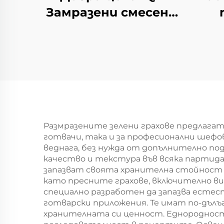
Замразени смесени
зеленчуци
про
Замразени
опа
грахчета
Морковени зарове
б
Сладък царевица
Халал
Размразените зелени грахове предлага
готвачи, така и за професионални шефо
веднага, без нужда от допълнително п
качество и текстура във всяка партида
запазват своята хранителна стойност п
като пресните грахове, включително ви
специално разработен да запазва естес
готварски приложения. Те имат по-дълъг
хранителната си ценност. Еднородност