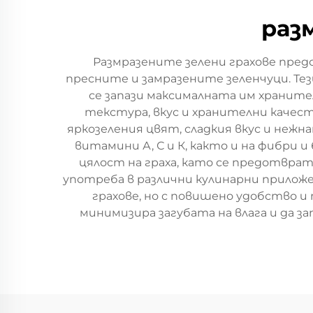
раз
Размразените зелени грахове пред
пресните и замразените зеленчуци. Тез
се запази максималната им хранител
текстура, вкус и хранителни качеств
яркозеления цвят, сладкия вкус и неж
витамини А, С и К, както и на фибри
цялост на граха, като се предотврат
употреба в различни кулинарни прилож
грахове, но с повишено удобство и
минимизира загубата на влага и да з