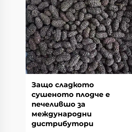
Защо сладкото
сушеното плодче е
печелившо за
международни
дистрибутори