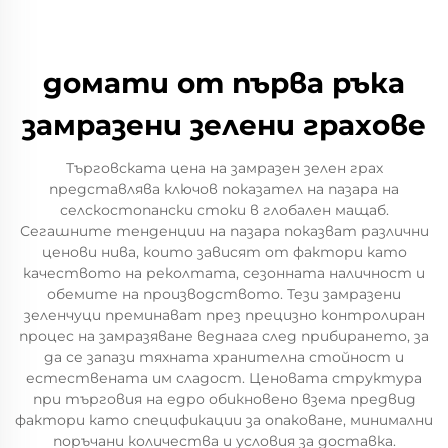
домати от първа ръка
замразени зелени грахове
Търговската цена на замразен зелен грах
представлява ключов показател на пазара на
селскостопански стоки в глобален мащаб.
Сегашните тенденции на пазара показват различни
ценови нива, които зависят от фактори като
качеството на реколтата, сезонната наличност и
обемите на производството. Тези замразени
зеленчуци преминават през прецизно контролиран
процес на замразяване веднага след прибирането, за
да се запази тяхната хранителна стойност и
естествената им сладост. Ценовата структура
при търговия на едро обикновено взема предвид
фактори като спецификации за опаковане, минимални
поръчани количества и условия за доставка.