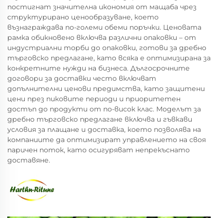
постигнат значителна икономия от мащаба чрез
структурирано ценообразуване, което
възнаграждава по-големи обеми поръчки. Ценовата
рамка обикновено включва различни опаковки – от
индустриални торби до опаковки, готови за дребно
търговско предлагане, като всяка е оптимизирана за
конкретните нужди на бизнеса. Дългосрочните
договори за доставки често включват
допълнителни ценови предимства, като защитени
цени през пиковите периоди и приоритетен
достъп до продукти от по-висок клас. Моделът за
дребно търговско предлагане включва и гъвкави
условия за плащане и доставка, което позволява на
компаниите да оптимизират управлението на своя
паричен поток, като осигуряват непрекъснато
доставяне.