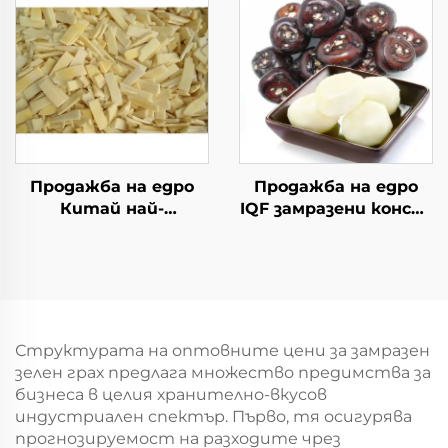
замразен агнешки
бут за продажба
Продажба на едро
Продажба на едро
Китай най-
IQF замразени конски
евтината фабрична
кестени замразени
цена замразени
кестени зеленчуци
филийки от
бамбукови пъпки
продукт
Структурата на оптовните цени за замразен
зелен грах предлага множество предимства за
бизнеса в целия хранително-вкусов
индустриален спектър. Първо, тя осигурява
прогнозируемост на разходите чрез