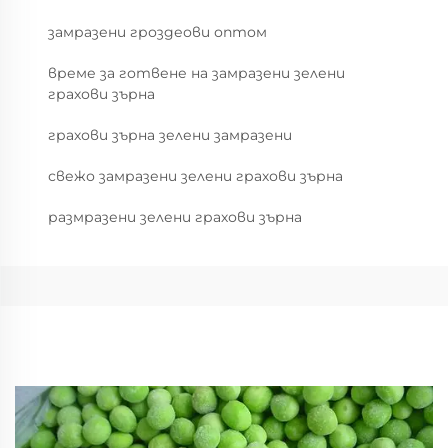
замразени гроздеови оптом
време за готвене на замразени зелени
грахови зърна
грахови зърна зелени замразени
свежо замразени зелени грахови зърна
размразени зелени грахови зърна