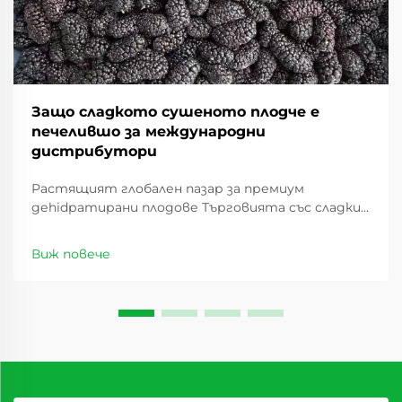
Защо сладкото сушеното плодче е
печелившо за международни
дистрибутори
Растящият глобален пазар за премиум
деhidратирани плодове Търговията със сладки
сушеши плодове има значителен ръст през
последното десетилетие, като предлага
Виж повече
изгодни възможности за дистрибутори по
целия свят. С промяната в потребителските
предпочитания ...