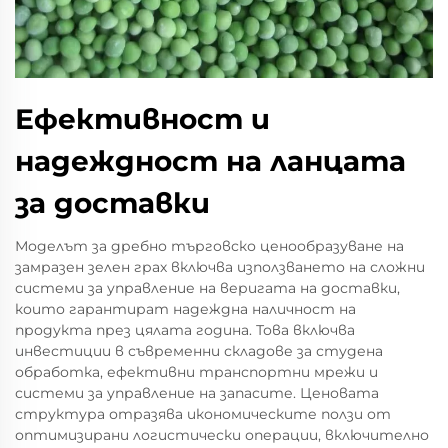
Ефективност и
надеждност на ланцата
за доставки
Моделът за дребно търговско ценообразуване на
замразен зелен грах включва използването на сложни
системи за управление на веригата на доставки,
които гарантират надеждна наличност на
продукта през цялата година. Това включва
инвестиции в съвременни складове за студена
обработка, ефективни транспортни мрежи и
системи за управление на запасите. Ценовата
структура отразява икономическите ползи от
оптимизирани логистически операции, включително