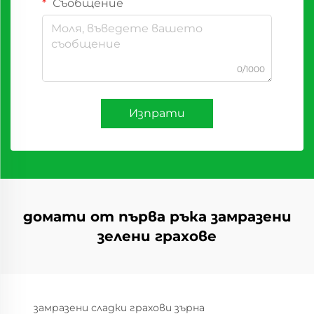
Съобщение
0/1000
Изпрати
домати от първа ръка замразени
зелени грахове
замразени сладки грахови зърна