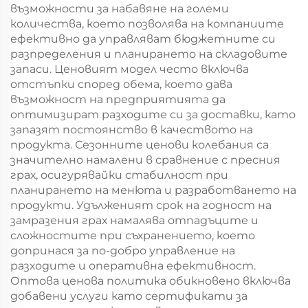
възможности за набавяне на големи
количества, което позволява на компаниите
ефективно да управляват бюджетните си
разпределения и планирането на складовите
запаси. Ценовият модел често включва
отстъпки според обема, което дава
възможност на предприятията да
оптимизират разходите си за доставки, като
запазят постоянство в качеството на
продукта. Сезонните ценови колебания са
значително намалени в сравнение с пресния
грах, осигурявайки стабилност при
планирането на менюта и разработването на
продукти. Удълженият срок на годност на
замразения грах намалява отпадъците и
сложностите при съхранението, което
допринася за по-добро управление на
разходите и оперативна ефективност.
Оптова ценова политика обикновено включва
добавени услуги като сертификати за