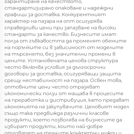
гарантиране на качеството,
стандартизирано опаковане и надеждни
графици за доставка. Конкурентният
характер на пазара на опт осигурява
справедливи цени при запазване на високи
стандарти за качество. Бизнесите имат
полза от гъвкавостта да променят обемите
на поръчките си в зависимост от моделите
на търсенето, без значителни промени в
цените. Установената ценова структура
често включва условия за дългосрочни
договори за доставка, осигуряващи защита
срещу нестабилност на пазара. Освен това,
оптовните цени често отразяват
икономически ползи от мащаба в процесите
на преработка и дистрибуция, като предават
икономията на закупувачите. Ценовият модел
също така предвижда различни класове
продукти, което позволява на бизнесите да
избират продукти, които най-добре
отговарят на техните конкретни нужди и