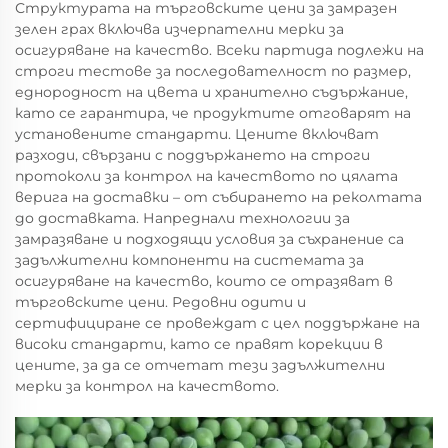
Структурата на търговските цени за замразен
зелен грах включва изчерпателни мерки за
осигуряване на качество. Всеки партида подлежи на
строги тестове за последователност по размер,
еднородност на цвета и хранително съдържание,
като се гарантира, че продуктите отговарят на
установените стандарти. Цените включват
разходи, свързани с поддържането на строги
протоколи за контрол на качеството по цялата
верига на доставки – от събирането на реколтата
до доставката. Напреднали технологии за
замразяване и подходящи условия за съхранение са
задължителни компоненти на системата за
осигуряване на качество, които се отразяват в
търговските цени. Редовни одити и
сертифициране се провеждат с цел поддържане на
високи стандарти, като се правят корекции в
цените, за да се отчетат тези задължителни
мерки за контрол на качеството.