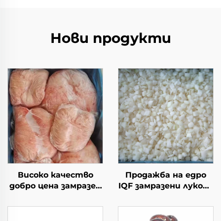
Нови продукти
Високо качество
Продажба на едро
добро цена замразен
IQF замразени лукови
халал агнешки бут с
ивици нарязан свеж
мазнина на
замразен зеленчук
опашката наличен
цена