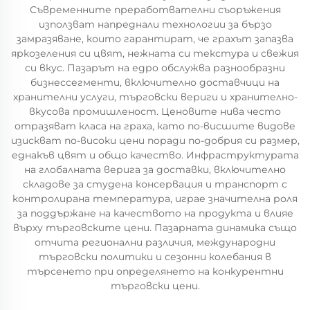
Съвременните преработвателни съоръжения
използват напреднали технологии за бързо
замразяване, които гарантират, че грахът запазва
яркозеления си цвят, нежната си текстура и свежия
си вкус. Пазарът на едро обслужва разнообразни
бизнессегменти, включително доставчици на
хранителни услуги, търговски вериги и хранително-
вкусова промишленост. Ценовите нива често
отразяват класа на граха, като по-висшите видове
изискват по-високи цени поради по-добрия си размер,
еднакъв цвят и общо качество. Инфраструктурата
на глобалната верига за доставки, включително
складове за студена консервация и транспорт с
контролирана температура, играе значителна роля
за поддържане на качеството на продукта и влияе
върху търговските цени. Пазарната динамика също
отчита регионални различия, международни
търговски политики и сезонни колебания в
търсенето при определянето на конкурентни
търговски цени.