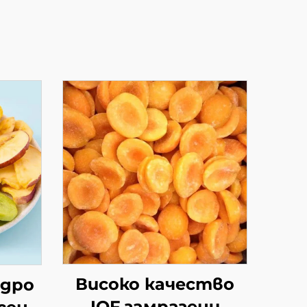
Високо качество
едро
IQF замразени