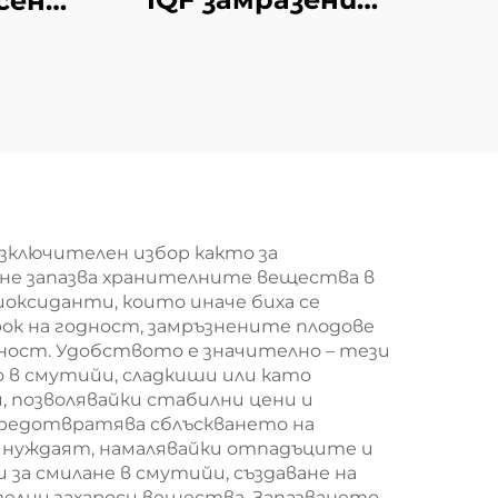
сени
плодове свежи
лка,
вкусни замразени
оква,
праскови
ълка
половинки на
половина опаковки
в голямо
количество
ключителен избор както за
ане запазва хранителните вещества в
оксиданти, които иначе биха се
ок на годност, замръзнените плодове
ойност. Удобството е значително – тези
о в смутийи, сладкиши или като
 позволявайки стабилни цени и
предотвратява сблъскването на
 нуждаят, намалявайки отпадъците и
а смилане в смутийи, създаване на
елни захароси вещества. Запазването