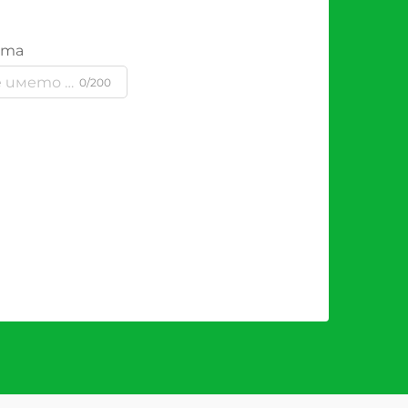
ята
0/200