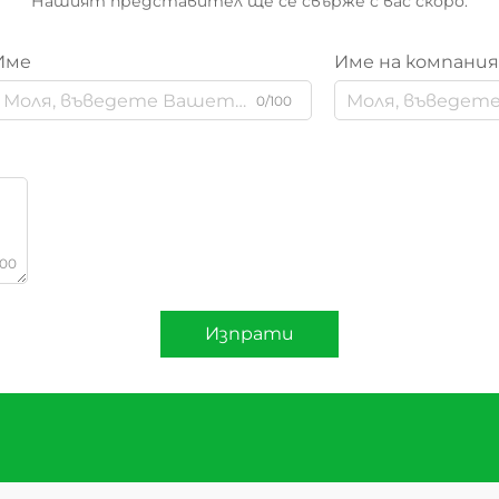
Нашият представител ще се свърже с вас скоро.
Име
Име на компани
0/100
000
Изпрати