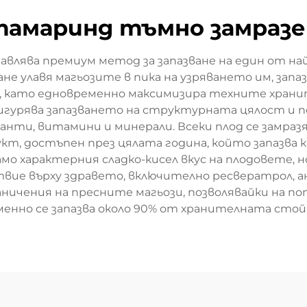
тамаринд тъмно замразе
влява премиум метод за запазване на един от на
не улавя магьозите в пика на узряването им, зап
л, като едновременно максимизира техните храни
сигурява запазването на структурната цялост и 
анти, витамини и минерали. Всеки плод се замра
одукт, достъпен през цялата година, който запазв
 само характерния сладко-кисел вкус на плодовете
вие върху здравето, включително ресвератрол, а
ничения на пресните магьози, позволявайки на п
енно се запазва около 90% от хранителната стой