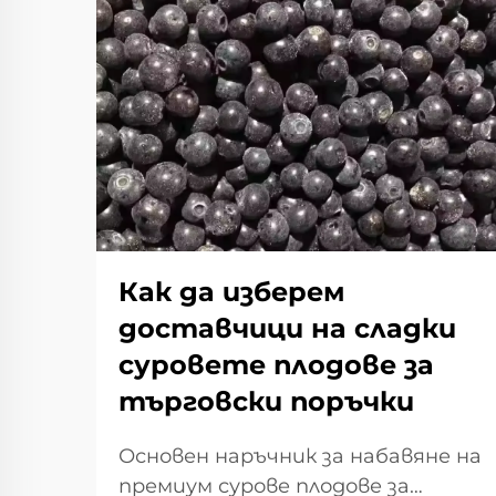
Как да изберем
доставчици на сладки
суровете плодове за
търговски поръчки
Основен наръчник за набавяне на
премиум сурове плодове за