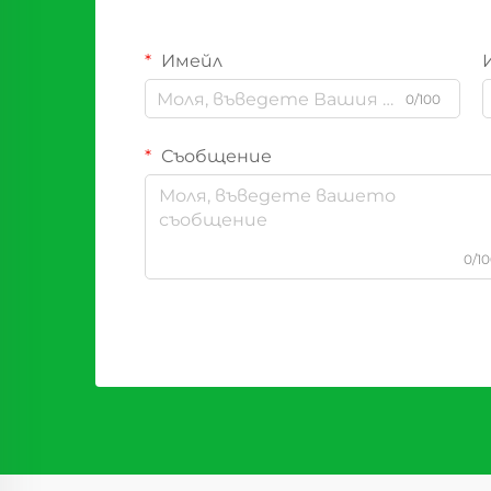
Имейл
0/100
Съобщение
0/1