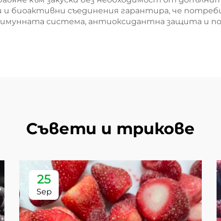
и и биоактивни съединения гарантира, че потре
за имунната система, антиоксидантна защита и
Съвети и трикове
25
Sep