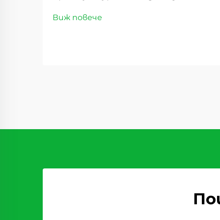
вашия бизнес. Успехът на всеки
Виж повече
хранителен бизнес силно зависи
от партньорство с надеждни
доставчици на сурове плодове,
които постоянно предлагат
продукти високо качество.
Независимо дали сте
собственик на пекарна,...
По