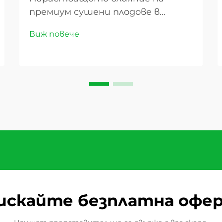
премиум сушени плодове в
глобалната търговия Пейзажът
Виж повече
на глобалната търговия
преживява забележителна
трансформация, като сладките
сушени плодове се превръщат в
ключов играч за осигуряване на
постоянни артикули в
международните пазари...
искайте безплатна офе