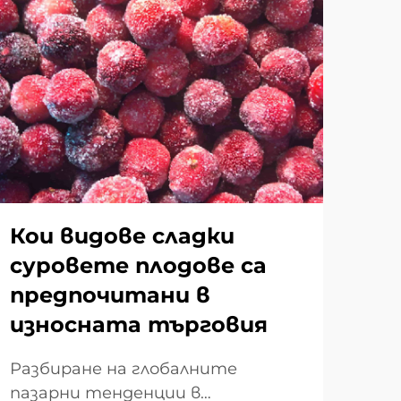
Кои видове сладки
Ка
суровете плодове са
пр
предпочитани в
сл
износната търговия
пл
об
Разбиране на глобалните
хр
пазарни тенденции в