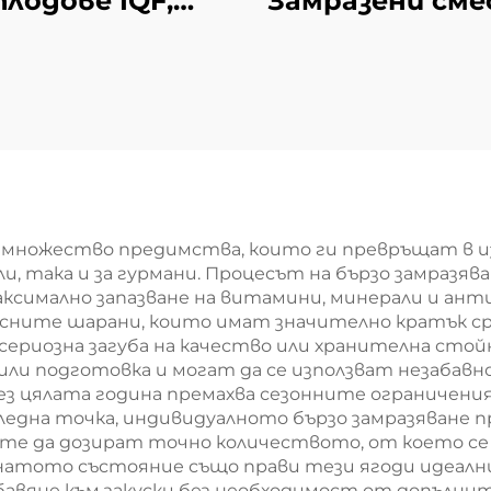
плодове IQF,
Замразени сме
дажба на едро,
плодове от ябъ
ковка от 10 кг,
банан, киви, см
замразени
черен шип и яб
оровинки за
продажба
множество предимства, които ги превръщат в из
 така и за гурмани. Процесът на бързо замразяв
ксимално запазване на витамини, минерали и анти
ресните шарани, които имат значително кратък ср
з сериозна загуба на качество или хранителна ст
или подготовка и могат да се използват незабавн
 цялата година премахва сезонните ограничения,
ледна точка, индивидуалното бързо замразяване 
те да дозират точно количеството, от което се
тото състояние също прави тези ягоди идеални з
авяне към закуски без необходимост от допълнит