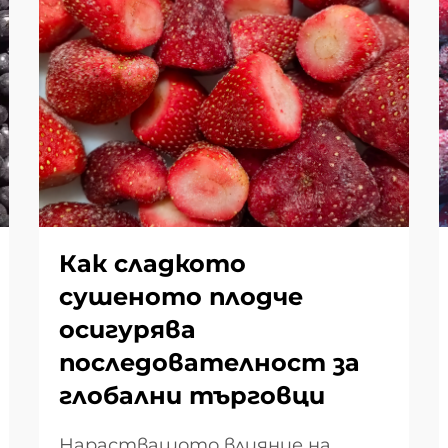
Как сладкото
сушеното плодче
осигурява
последователност за
глобални търговци
Нарастващото влияние на