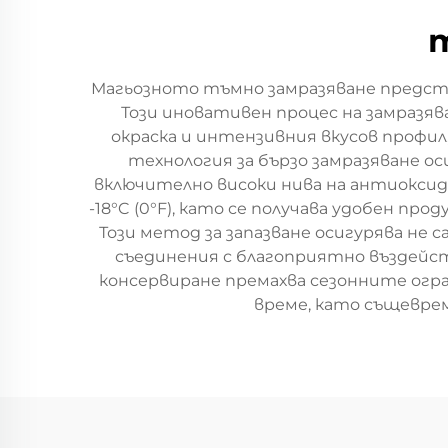
Магьозното тъмно замразяване предста
Този иновативен процес на замразява
окраска и интензивния вкусов профи
технология за бързо замразяване о
включително високи нива на антиоксид
-18°C (0°F), като се получава удобен пр
Този метод за запазване осигурява не
съединения с благоприятно въздейст
консервиране премахва сезонните огра
време, като същеврем