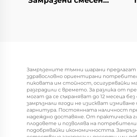
Замразени смесени
зеленчуци
про
Замразени
опа
грахчета
Морковени зарове
б
Сладък царевица
Халал
Замръзените тъмни шарани предлагат 
здравословно ориентирани потребители,
пиковата им стойност, осигурявайки ма
разградили с времето. За разлика от п
могат да се съхраняват до 12 месеца бе
замръзнали ягоди не изискват измиване 
гарнитура. Постоянната наличност през
надеждно доставяне. От практическа г
плодовете и позволява на потребители
подобрявайки икономичността. Замръзна
естествено захаросани десерти или доб