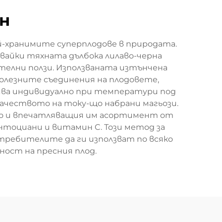
н
й-хранимите суперплодове в природата.
азвайки тяхната дълбока лилаво-черна
телни ползи. Използваната изтънчена
полезните съединения на плодовете,
зява индивидуално при температури под
а качеството на току-що набрани магьози.
, но и впечатляващия им асортимент от
нтоциани и витамин C. Този метод за
отребителите да ги използват по всяко
ност на пресния плод.