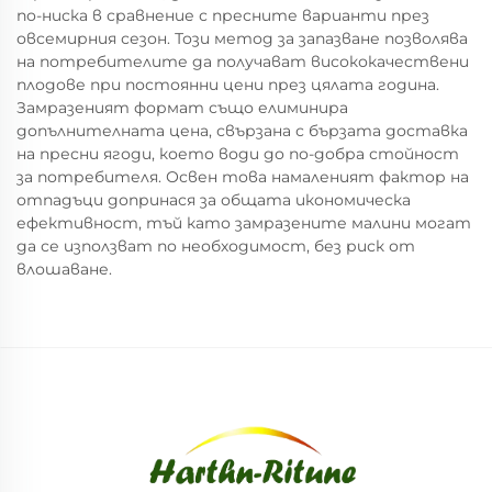
по-ниска в сравнение с пресните варианти през
овсемирния сезон. Този метод за запазване позволява
на потребителите да получават висококачествени
плодове при постоянни цени през цялата година.
Замразеният формат също елиминира
допълнителната цена, свързана с бързата доставка
на пресни ягоди, което води до по-добра стойност
за потребителя. Освен това намаленият фактор на
отпадъци допринася за общата икономическа
ефективност, тъй като замразените малини могат
да се използват по необходимост, без риск от
влошаване.