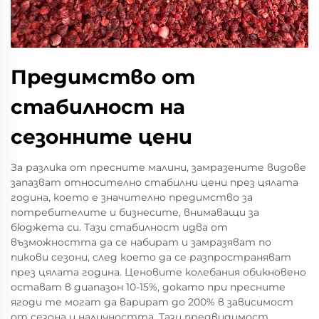
Предимство от
стабилност на
сезонните цени
За разлика от пресните малини, замразените видове
запазват относително стабилни цени през цялата
година, което е значително предимство за
потребителите и бизнесите, внимаващи за
бюджета си. Тази стабилност идва от
възможността да се набират и замразяват по
пикови сезони, след което да се разпространяват
през цялата година. Ценовите колебания обикновено
остават в диапазон 10-15%, докато при пресните
ягоди те могат да варират до 200% в зависимост
от сезона и наличността. Тази предвидимост