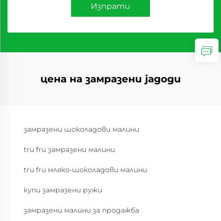
Изпрати
цена на замразени jagоди
замразени шоколадови малини
tru fru замразени малини
tru fru мляко-шоколадови малини
купи замразени ружи
замразени малини за продажба