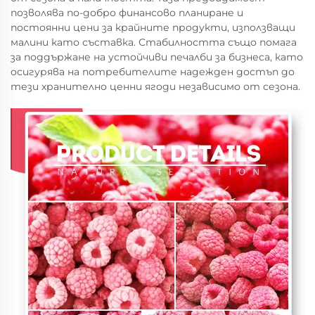
позволява по-добро финансово планиране и
постоянни цени за крайните продукти, използващи
малини като съставка. Стабилността също помага
за поддържане на устойчиви печалби за бизнеса, като
осигурява на потребителите надежден достъп до
тези хранително ценни ягоди независимо от сезона.