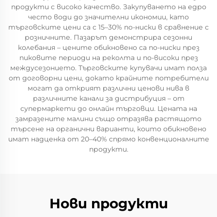
продукти с високо качество. Закупуването на едро
често води до значителни икономии, като
търговските цени са с 15–30% по-ниски в сравнение с
розничните. Пазарът демонстрира сезонни
колебания – цените обикновено са по-ниски през
пиковите периоди на реколта и по-високи през
междусезонието. Търговските купувачи имат полза
от договорни цени, докато крайните потребители
могат да открият различни ценови нива в
различните канали за дистрибуция – от
супермаркети до онлайн търговци. Цената на
замразените малини също отразява растящото
търсене на органични варианти, които обикновено
имат надценка от 20–40% спрямо конвенционалните
продукти.
Нови продукти