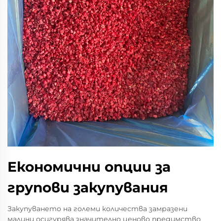
Економични опции за
групови закупувания
Закупуването на големи количества замразени
малини осигурява значително ценово предимство