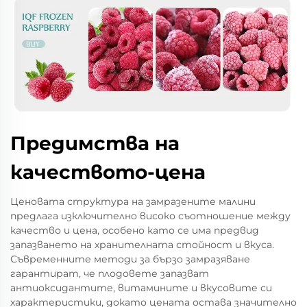
Предимства на
качеството-цена
Ценовата структура на замразените малини
предлага изключително високо съотношение между
качество и цена, особено като се има предвид
запазването на хранителната стойност и вкуса.
Съвременните методи за бързо замразяване
гарантират, че плодовете запазват
антиоксидантите, витамините и вкусовите си
характеристики, докато цената остава значително