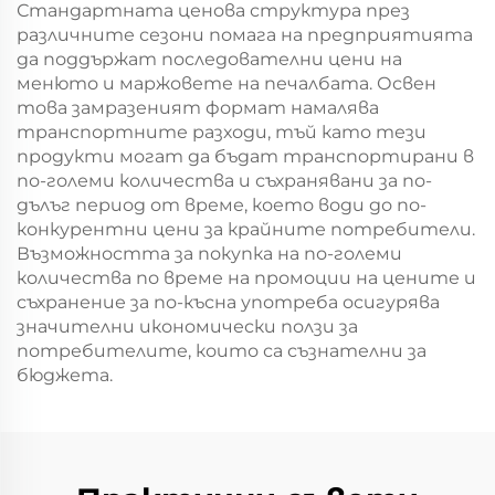
Стандартната ценова структура през
различните сезони помага на предприятията
да поддържат последователни цени на
менюто и маржовете на печалбата. Освен
това замразеният формат намалява
транспортните разходи, тъй като тези
продукти могат да бъдат транспортирани в
по-големи количества и съхранявани за по-
дълъг период от време, което води до по-
конкурентни цени за крайните потребители.
Възможността за покупка на по-големи
количества по време на промоции на цените и
съхранение за по-късна употреба осигурява
значителни икономически ползи за
потребителите, които са съзнателни за
бюджета.