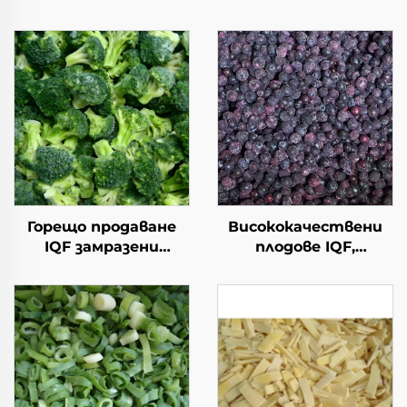
Горещо продаване
Висококачествени
IQF замразени
плодове IQF,
зеленчуци броколи
продажба на едро,
замразено броколи с
опаковка от 10 кг,
добро цена
замразени боровинки
за продажба