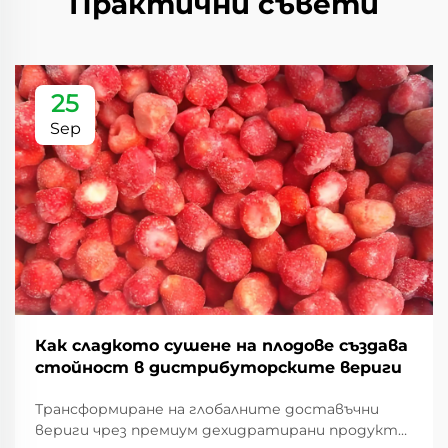
Практични съвети
25
Sep
Как сладкото сушене на плодове създава
стойност в дистрибуторските вериги
Трансформиране на глобалните доставъчни
вериги чрез премиум дехидратирани продукти.