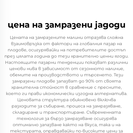
цена на замразени jagоди
Цената на замразените малини отразява сложна
взаимовръзка от фактори на глобалния пазар на
плодове, осигурявайки на потребителите достъп
през цялата година до тези хранително ценни ягоди.
Настоящите пазарни тенденции показват различни
ценови нива в зависимост от сезонното наличие,
обемите на производството и търсенето. Тези
замразени плодове запазват до 90% от своята
хранителна стойност в сравнение с пресните,
което ги прави икономически изгодна алтернатива.
Ценовата структура обикновено включва
разходите за събиране, процеса на замразяване,
складиране и транспортиране. Съвременната
технология за бързо замразяване осигурява
оптимално запазване както на вкуса, така и на
текстурата, оправдавайки по-високите цени за