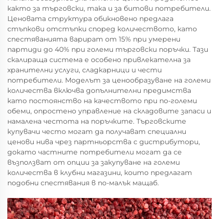
както за търговски, така и за битови потребители.
Ценовата структура обикновено предлага
стъпкови отстъпки според количеството, като
спестяванията варират от 15% при умерени
партиди до 40% при големи търговски поръчки. Тази
скалираща система е особено привлекателна за
хранителни услуги, сладкарници и чести
потребители. Моделът за ценообразуване на големи
количества включва допълнителни предимства
като постоянство на качеството при по-големи
обеми, опростено управление на складовите запаси и
намалена честота на поръчките. Търговските
купувачи често могат да получават специални
ценови нива чрез партньорства с дистрибутори,
докато частните потребители могат да се
възползват от опции за закупуване на големи
количества в клубни магазини, които предлагат
подобни спестявания в по-малък мащаб.