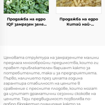
Продажба на едро
Продажба на едро
IQF замразен зелен
Китай най-
лук замразен зелен
евтината фабрична
лук свеж зелен лук
цена замразени
замразени зеленчуци
филийки от
бамбукови пъпки
продукт
Ценовата структура на замразените малини
предлага многобройни предимства, които ги
правят привлекателен вариант както за
потребителите, така и за предприятията.
Първо, наличието през цялата година
гарантира стабилност на цените в
сравнение с пресните плодове, които могат
да изпитат драматични сезонни скокове на
цените. Тази предвидимост позволява по-
добро бюджетно планиране както за