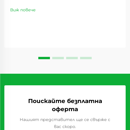
Пейзажът на дистрибуцията на хранителни
стоки се е променил значително през
Виж повече
последните години, като сладките суши
плодове се превръщат в революционен стоков
вид, който преобразява доставъчните вериги...
Поискайте безплатна
оферта
Нашият представител ще се свърже с
вас скоро.