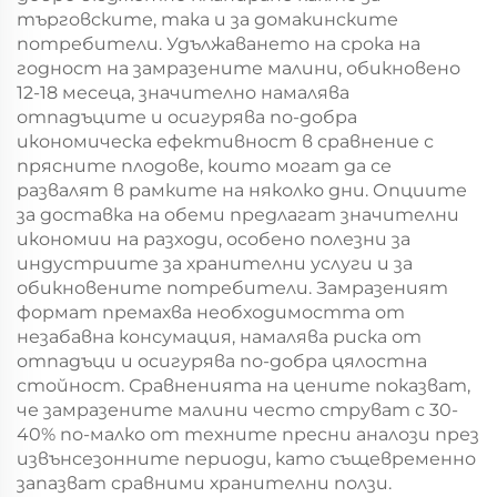
търговските, така и за домакинските
потребители. Удължаването на срока на
годност на замразените малини, обикновено
12-18 месеца, значително намалява
отпадъците и осигурява по-добра
икономическа ефективност в сравнение с
прясните плодове, които могат да се
развалят в рамките на няколко дни. Опциите
за доставка на обеми предлагат значителни
икономии на разходи, особено полезни за
индустриите за хранителни услуги и за
обикновените потребители. Замразеният
формат премахва необходимостта от
незабавна консумация, намалява риска от
отпадъци и осигурява по-добра цялостна
стойност. Сравненията на цените показват,
че замразените малини често струват с 30-
40% по-малко от техните пресни аналози през
извънсезонните периоди, като същевременно
запазват сравними хранителни ползи.