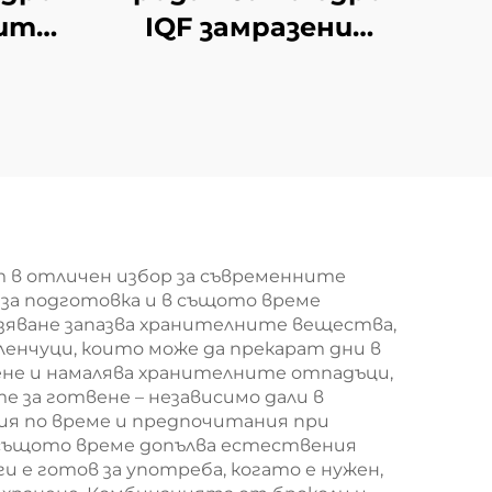
ита,
IQF замразени
 нов
конски кестени
замразени кестени
зеленчуци
 в отличен избор за съвременните
за подготовка и в същото време
зяване запазва хранителните вещества,
ленчуци, които може да прекарат дни в
нене и намалява хранителните отпадъци,
е за готвене – независимо дали в
ния по време и предпочитания при
в същото време допълва естествения
и е готов за употреба, когато е нужен,