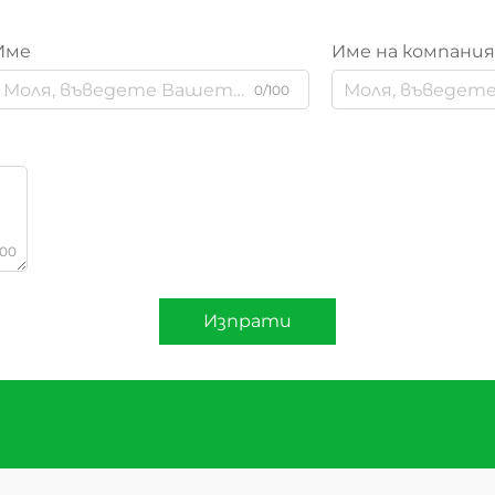
Име
Име на компани
0/100
000
Изпрати