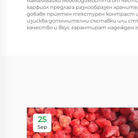
намалявайки необходимостта от чести 
карфиол предлага разнообразен храните
добавя приятен текстурен контраст и 
изисква допълнителни съставки или стъ
качество и вкус гарантират надежден 
25
Sep