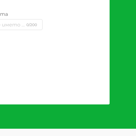
ята
0/200