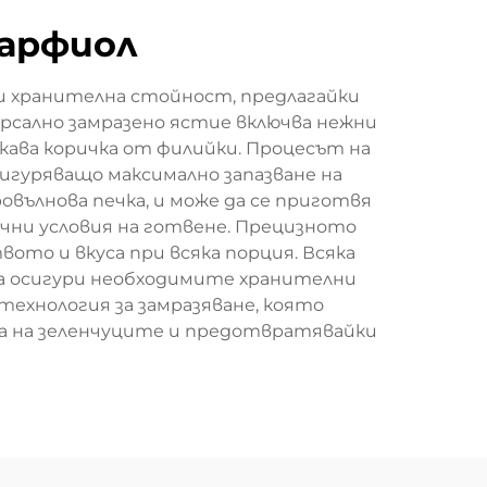
карфиол
и хранителна стойност, предлагайки
версално замразено ястие включва нежни
кава коричка от филийки. Процесът на
сигуряващо максимално запазване на
вълнова печка, и може да се приготвя
ични условия на готвене. Прецизното
то и вкуса при всяка порция. Всяка
е да осигури необходимите хранителни
технология за замразяване, която
а на зеленчуците и предотвратявайки