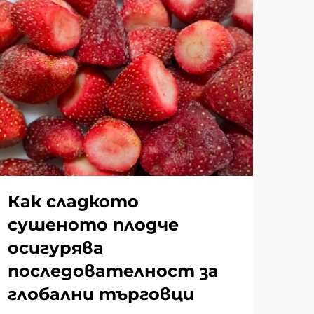
Как сладкото
Ко
сушеното плодче
су
осигурява
пр
последователност за
из
глобални търговци
Раз