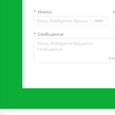
Имейл
0/100
Съобщение
0/1