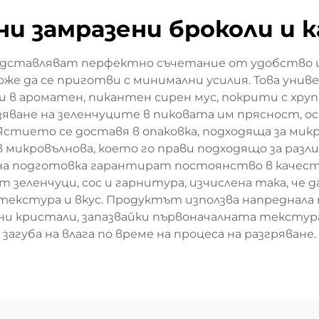
ни замразени броколи и 
едставляват перфектно съчетание от удобство 
оже да се приготви с минимални усилия. Това уни
и в ароматен, пикантен сирен мус, покрити с хруп
яване на зеленчуците в пиковата им прясност, о
тието се доставя в опаковка, подходяща за микро
в микровълнова, което го прави подходящо за разл
 подготовка гарантират постоянство в качество
т зеленчуци, сос и гарнитура, изчислена така, ч
екстура и вкус. Продуктът използва напреднала 
ни кристали, запазвайки първоначалната текстур
загуба на влага по време на процеса на разгряване.