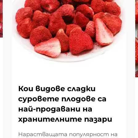
Кои видове сладки
суровете плодове са
най-продавани на
хранителните пазари
Нарастващата популярност на