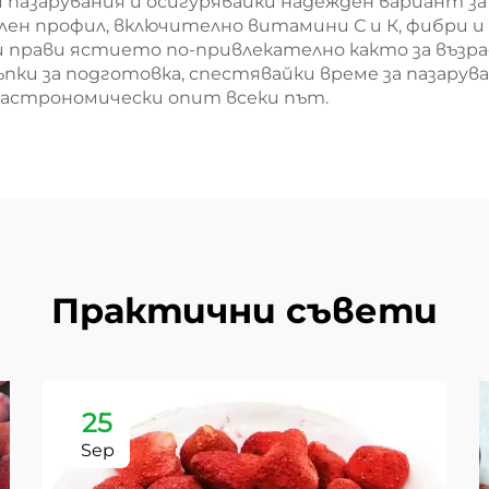
пазарувания и осигурявайки надежден вариант за
лен профил, включително витамини С и К, фибри 
прави ястието по-привлекателно както за възрас
пки за подготовка, спестявайки време за пазару
гастрономически опит всеки път.
Практични съвети
25
Sep