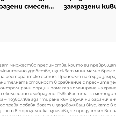
разени смесени
замразени кив
дове от ябълка,
китайски киви,
н, киви, смоква,
реколта
ен шип и ябълка
агат множество предимства, които ги превръщат
ключително удобство, изискват минимално време 
 ресторантско ястие. Процесът на бързо замра
ранителната стойност в сравнение с пресните зе
контролирани порции помага за планиране на хра
и екологично съобразено. Гъвкавостта на методит
ка – позволява адаптиране към различни ограниче
одправя добавя богат и задоволяващ вкус, като 
одност в морозилника означава, че продуктът винаг