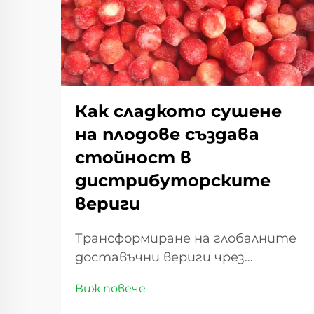
Как сладкото сушене
на плодове създава
стойност в
дистрибуторските
вериги
Трансформиране на глобалните
доставъчни вериги чрез
премиум дехидратирани
Виж повече
продукти. Пейзажът на