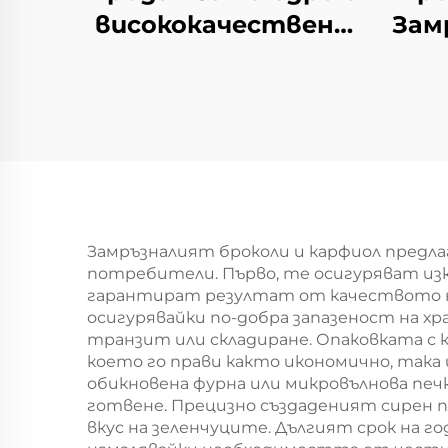
висококачествени
Зам
замразени черни
пло
боровинки IQF,
бана
замразени плодове
чер
от черна
боровинка,
опаковка от 10 кг
Замръзналият броколи и карфиол предл
потребители. Първо, те осигуряват из
гарантират резултат от качеството на
осигурявайки по-добра запазеност на х
транзит или складиране. Опаковката с 
което го прави както икономично, така 
обикновена фурна или микровълнова печ
готвене. Прецизно създаденият сирен п
вкус на зеленчуците. Дългият срок на г