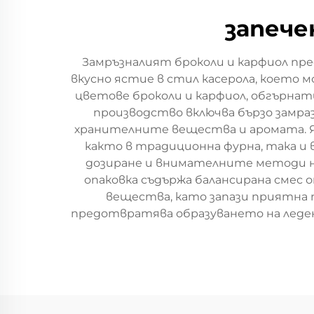
запече
Замръзналият броколи и карфиол пр
вкусно ястие в стил касерола, което м
цветове броколи и карфиол, обгърнат
производство включва бързо замраз
хранителните вещества и аромата. Яс
както в традиционна фурна, така и 
дозиране и внимателните методи на
опаковка съдържа балансирана смес о
вещества, като запази приятна т
предотвратява образуването на леде