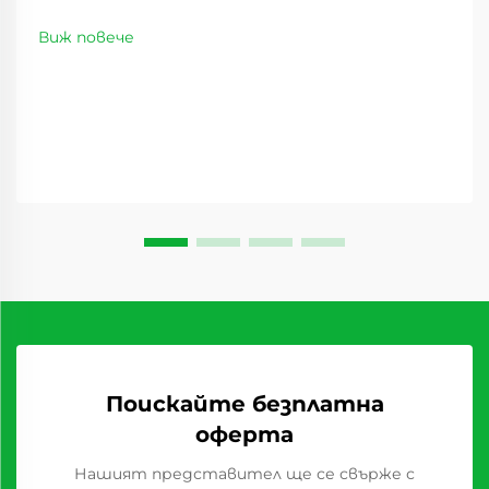
Пейзажът на дистрибуцията на хранителни
стоки се е променил значително през
Виж повече
последните години, като сладките суши
плодове се превръщат в революционен стоков
вид, който преобразява доставъчните вериги...
Поискайте безплатна
оферта
Нашият представител ще се свърже с