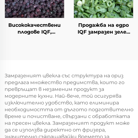
Висококачествени
Продажба на едро
плодове IQF,
IQF замразен зелен
продажба на едро,
лук замразен зелен
опаковка от 10 кг,
лук свеж зелен лук
замразени боровинки
замразени зеленчуци
за продажба
Замразеният цвекла със структура на ориз
предлага множество предимства, които го
превръщат в незаменим продукт за
модерните кухни. Най-вече, той осигурява
изключително удобство, като елиминира
необходимостта от дългото подготвително
време и почистване, свързани с обработката
на пресен цвекла. Замразеният продукт може
да се използва директно от фризера,
значително съкращавайки времето за