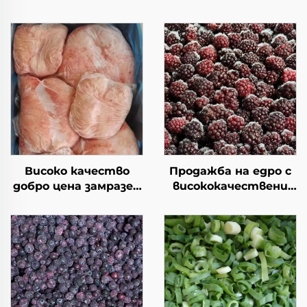
Високо качество
Продажба на едро с
добро цена замразен
висококачествени
халал агнешки бут с
замразени черни
мазнина на
боровинки IQF,
опашката наличен
замразени плодове
замразен агнешки
от черна боровинка,
бут за продажба
опаковка от 10 кг