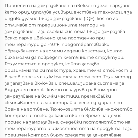
Процесът на замразяване на цвеклено зеле, нарязано
като ориз, използва усъвършенствана технология за
индивидуално бързо замразяване (IQF), която го
отличава от традиционните методи на
замразяване. Тази сложна система бързо замразява
всяко парче цвеклено зеле поотделно при
температури до -40°F, предотвратявайки
образуването на големи ледени кристали, които
биха могли да повредят клетъчните структури.
Резултатът е продукт, който запазва
оригиналната си текстура, хранителна стойност и
вкусов профил с изключителна точност. Този метод
за запазване включва и специализирана система за
въздушен поток, която осигурява равномерно
замразяване на всички частици, премахвайки
склопяването и гарантирайки лесен дозиране по
време на готвене. Технологията включва множество
контролни точки за качество по време на целия
процес на замразяване, следейки постоянството на
температурата и цялостността на продукта. Този
прецизен контрол върху средата за замразяване