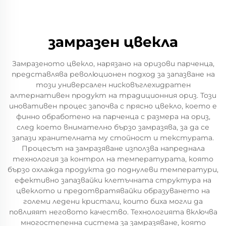
замразен цвекла
Замразеното цвекло, нарязано на оризови парченца,
представлява революционен подход за запазване на
този универсален нисковъглехидратен
алтернативен продукт на традиционния ориз. Този
иновативен процес започва с прясно цвекло, което е
финно обработено на парченца с размера на ориз,
след което внимателно бързо замразява, за да се
запази хранителната му стойност и текстурата.
Процесът на замразяване използва напреднала
технология за контрол на температурата, която
бързо охлажда продукта до поднулеви температури,
ефективно запазвайки клетъчната структура на
цвеклото и предотвратявайки образуването на
големи ледени кристали, които биха могли да
повлияят неговото качество. Технологията включва
многостепенна система за замразяване, която