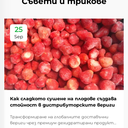
Съвети и трикове
25
Sep
Как сладкото сушене на плодове създава
стойност в дистрибуторските вериги
Трансформиране на глобалните доставъчни
вериги чрез премиум дехидратирани продукти.