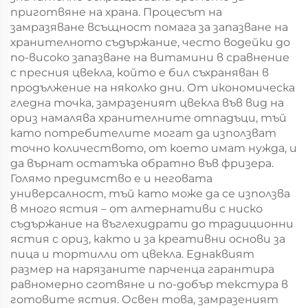
приготвяне на храна. Процесът на
замразяване всъщност помага за запазване на
хранителното съдържание, често водейки до
по-високо запазване на витамини в сравнение
с пресния цвекла, който е бил съхраняван в
продължение на няколко дни. От икономическа
гледна точка, замразеният цвекла във вид на
ориз намалява хранителните отпадъци, тъй
като потребителите могат да използват
точно количеството, от което имат нужда, и
да върнат остатъка обратно във фризера.
Голямо предимство е и неговата
универсалност, тъй като може да се използва
в много ястия – от алтернативи с ниско
съдържание на въглехидрати до традиционни
ястия с ориз, както и за креативни основи за
пица и тортилли от цвекла. Еднаквият
размер на нарязаните парченца гарантира
равномерно сготвяне и по-добър текстура в
готовите ястия. Освен това, замразеният