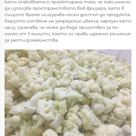
като опаковката е проектирана така, че максимално
да използва пространството във фризера, като в
същото време осигурява лесен достъп до продукта.
Бързото готвене на замразения цвекла, нарязан като
ориз, означава, че може да бъде приготвен за по-
малко от 5 минути, което го прави идеално решение
за заети домакинства.