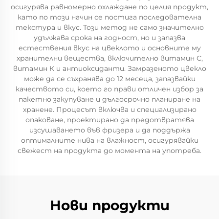
осигурява равномерно охлаждане по целия продукт,
като по този начин се постига последователна
текстура и вкус. Този метод не само значително
удължава срока на годност, но и запазва
естествения вкус на цвеклото и основните му
хранителни вещества, включително витамин С,
витамин К и антиоксиданти. Замразеното цвекло
може да се съхранява до 12 месеца, запазвайки
качеството си, което го прави отличен избор за
пакетно закупуване и дългосрочно планиране на
хранене. Процесът включва и специализирано
опаковане, проектирано да предотвратява
изсушаването във фризера и да поддържа
оптималните нива на влажност, осигурявайки
свежест на продукта до момента на употреба.
Нови продукти