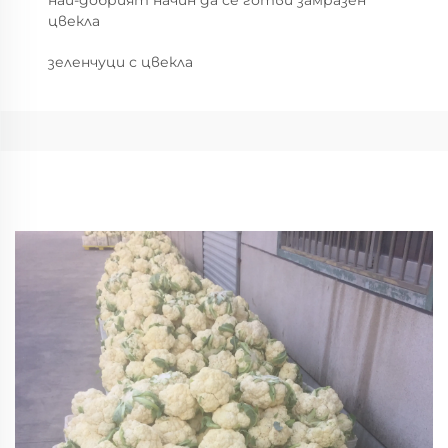
най-добрият начин да се готви замразен
цвекла
зеленчуци с цвекла