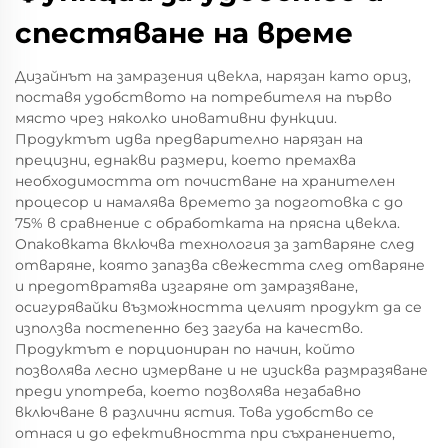
спестяване на време
Дизайнът на замразения цвекла, нарязан като ориз,
поставя удобството на потребителя на първо
място чрез няколко иновативни функции.
Продуктът идва предварително нарязан на
прецизни, еднакви размери, което премахва
необходимостта от почистване на хранителен
процесор и намалява времето за подготовка с до
75% в сравнение с обработката на прясна цвекла.
Опаковката включва технология за затваряне след
отваряне, която запазва свежестта след отваряне
и предотвратява изгаряне от замразяване,
осигурявайки възможността целият продукт да се
използва постепенно без загуба на качество.
Продуктът е порциониран по начин, който
позволява лесно измерване и не изисква размразяване
преди употреба, което позволява незабавно
включване в различни ястия. Това удобство се
отнася и до ефективността при съхранението,