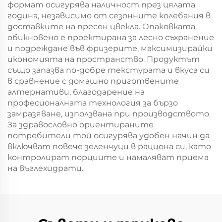
формат осигурява наличност през цялата
година, независимо от сезонните колебания в
доставките на пресен цвекла. Опаковката
обикновено е проектирана за лесно съхранение
и подреждане във фризерите, максимизирайки
икономията на пространство. Продуктът
също запазва по-добре текстурата и вкуса си
в сравнение с домашно приготвените
алтернативи, благодарение на
професионалната технология за бързо
замразяване, използвана при производството.
За здравословно ориентираните
потребители той осигурява удобен начин да
включват повече зеленчуци в рациона си, като
контролират порциите и намаляват приема
на въглехидрати.