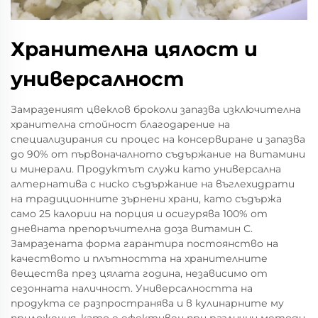
Хранителна цялост и
универсалност
Замразеният цвеклов броколи запазва изключителна
хранителна стойност благодарение на
специализирания си процес на консервиране и запазва
до 90% от първоначалното съдържание на витамини
и минерали. Продуктът служи като универсална
алтернатива с ниско съдържание на въглехидрати
на традиционните зърнени храни, като съдържа
само 25 калории на порция и осигурява 100% от
дневната препоръчителна доза витамин С.
Замразената форма гарантира постоянство на
качеството и плътността на хранителните
вещества през цялата година, независимо от
сезонната наличност. Универсалността на
продукта се разпространява и в кулинарните му