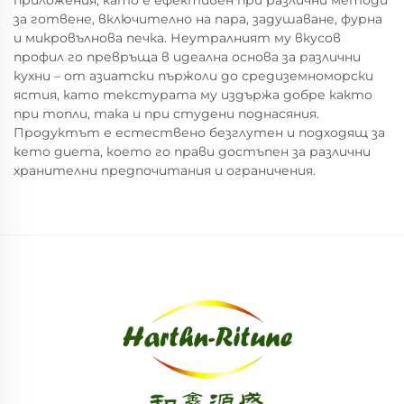
приложения, като е ефективен при различни методи
за готвене, включително на пара, задушаване, фурна
и микровълнова печка. Неутралният му вкусов
профил го превръща в идеална основа за различни
кухни – от азиатски пържоли до средиземноморски
ястия, като текстурата му издържа добре както
при топли, така и при студени поднасяния.
Продуктът е естествено безглутен и подходящ за
кето диета, което го прави достъпен за различни
хранителни предпочитания и ограничения.