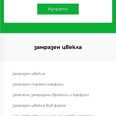
Изпрати
замразен цвекла
замразен цвекла
замразен пържен карфиол
запечени замразени броколи и карфиол
замразен цвекла във фурна