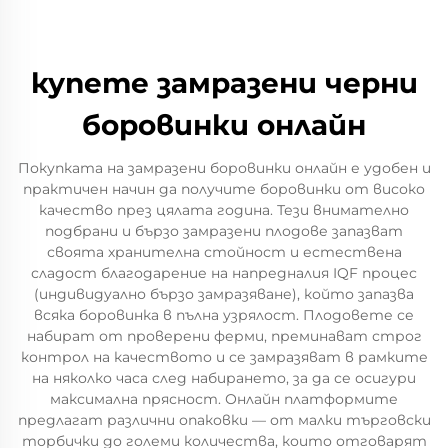
купете замразени черни
боровинки онлайн
Покупката на замразени боровинки онлайн е удобен и
практичен начин да получите боровинки от високо
качество през цялата година. Тези внимателно
подбрани и бързо замразени плодове запазват
своята хранителна стойност и естествена
сладост благодарение на напредналия IQF процес
(индивидуално бързо замразяване), който запазва
всяка боровинка в пълна узрялост. Плодовете се
набират от проверени ферми, преминават строг
контрол на качеството и се замразяват в рамките
на няколко часа след набирането, за да се осигури
максимална прясност. Онлайн платформите
предлагат различни опаковки — от малки търговски
торбички до големи количества, които отговарят