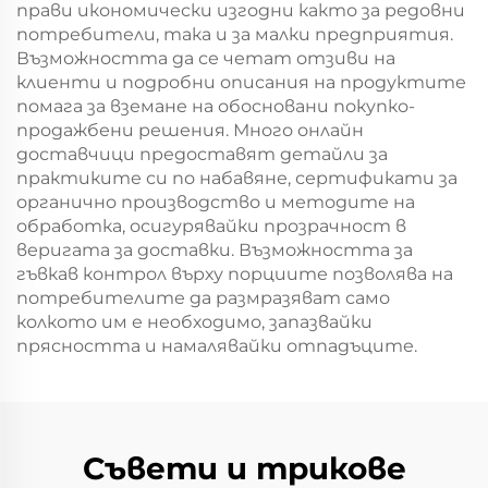
прави икономически изгодни както за редовни
потребители, така и за малки предприятия.
Възможността да се четат отзиви на
клиенти и подробни описания на продуктите
помага за вземане на обосновани покупко-
продажбени решения. Много онлайн
доставчици предоставят детайли за
практиките си по набавяне, сертификати за
органично производство и методите на
обработка, осигурявайки прозрачност в
веригата за доставки. Възможността за
гъвкав контрол върху порциите позволява на
потребителите да размразяват само
колкото им е необходимо, запазвайки
прясността и намалявайки отпадъците.
Съвети и трикове