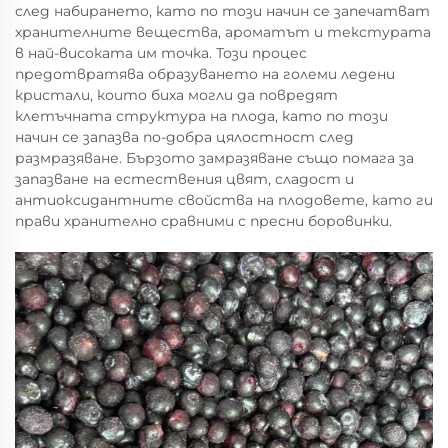
след набирането, като по този начин се запечатват
хранителните вещества, ароматът и текстурата
в най-високата им точка. Този процес
предотвратява образуването на големи ледени
кристали, които биха могли да повредят
клетъчната структура на плода, като по този
начин се запазва по-добра цялостност след
размразяване. Бързото замразяване също помага за
запазване на естествения цвят, сладост и
антиоксидантните свойства на плодовете, като ги
прави хранително сравними с пресни боровинки.