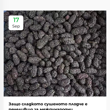
17
Sep
Защо сладкото сушеното плодче е
печелившо за международни