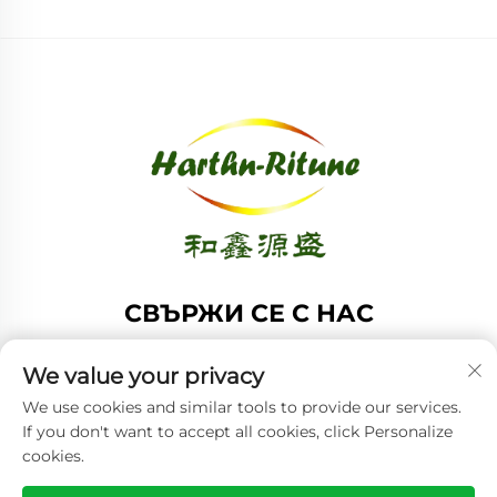
СВЪРЖИ СЕ С НАС
Add: Стая 1208, Сграда А, №61 улица Хонг Конг, Среден
We value your privacy
район, Циндао, Шандонг, Китай
We use cookies and similar tools to provide our services.
Тел:
+86-53285879528
If you don't want to accept all cookies, click Personalize
Имейл:
[email protected]
cookies.