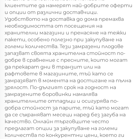
клиентите да намерят най-добрите оферти
и опции от различни доставчици.
Удобството на доставка до дома премахва
необходимостта от посещения на
хранителни магазини и пренасяне на тежки
пакети, особено полезно при закупуване на
големи количества. Тези замразени плодове
запазват своята хранителна стойност по-
добре в сравнение с пресните, които могат
да прекарат дни в транзит или на
рафтовете в магазините, тъй като се
замразяват в момента на достигане на пълна
зрялост. По-дългият срок на годност на
замразените боровинки намалява
хранителните отпадъци и осигурява по-
добра стойност за парите, тъй като могат
да се съхраняват месеци наред без загуба на
качество. Онлайн търговците често
предлагат опции за закупуване на големи
количества по конкурентни цени, което ги