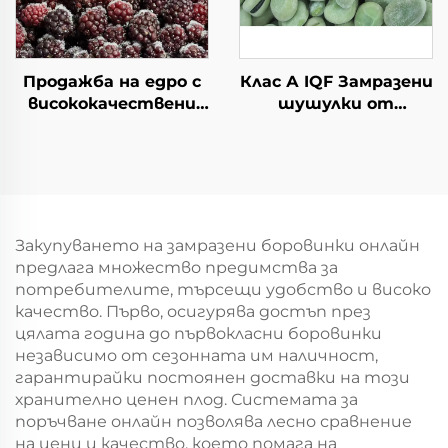
Продажба на едро с
Клас А IQF Замразени
висококачествени
шушулки от
замразени черни
шоколадови бобове
боровинки IQF,
на едро
замразени плодове
Висококачествени
от черна боровинка,
замразени зеленчуци
опаковка от 10 кг
Закупуването на замразени боровинки онлайн
предлага множество предимства за
потребителите, търсещи удобство и високо
качество. Първо, осигурява достъп през
цялата година до първокласни боровинки
независимо от сезонната им наличност,
гарантирайки постоянен доставки на този
хранително ценен плод. Системата за
поръчване онлайн позволява лесно сравнение
на цени и качество, което помага на