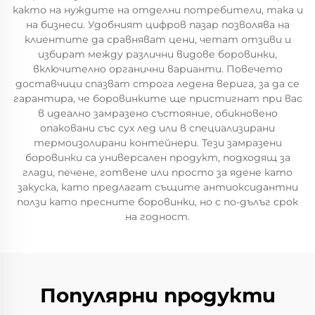
както на нуждите на отделни потребители, така и
на бизнеси. Удобният цифров пазар позволява на
клиентите да сравняват цени, четат отзиви и
избират между различни видове боровинки,
включително органични варианти. Повечето
доставчици спазват строга ледена верига, за да се
гарантира, че боровинките ще пристигнат при вас
в идеално замразено състояние, обикновено
опаковани със сух лед или в специализирани
термоизолирани контейнери. Тези замразени
боровинки са универсален продукт, подходящ за
глади, печене, готвене или просто за ядене като
закуска, като предлагат същите антиоксидантни
ползи като пресните боровинки, но с по-дълъг срок
на годност.
Популярни продукти