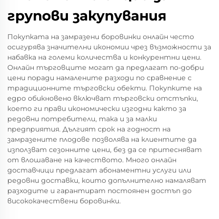
групови закупувания
Покупката на замразени боровинки онлайн често
осигурява значителни икономии чрез възможности за
набавка на големи количества и конкурентни цени.
Онлайн търговците могат да предлагат по-добри
цени поради намалените разходи по сравнение с
традиционните търговски обекти. Покупките на
едро обикновено включват търговски отстъпки,
което ги прави икономически изгодни както за
редовни потребители, така и за малки
предприятия. Дългият срок на годност на
замразените плодове позволява на клиентите да
използват сезонните цени, без да се притесняват
от влошаване на качеството. Много онлайн
доставчици предлагат абонаментни услуги или
редовни доставки, които допълнително намаляват
разходите и гарантират постоянен достъп до
висококачествени боровинки.