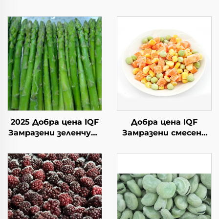
2025 Добра цена IQF
Добра цена IQF
Замразени зеленчуци
Замразени смесени
Висококачествен IQF
зеленчуци Замразени
Замразен зелен
грахчета Морковени
спаруж за продажба
зарове Сладък
царевица Халал