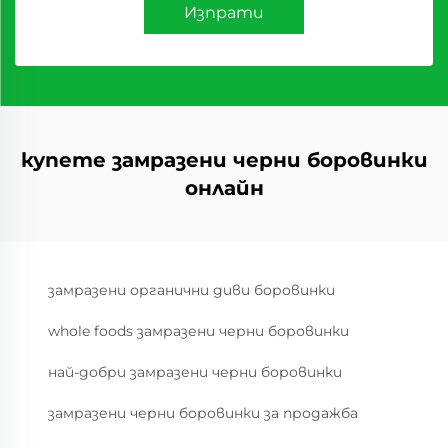
Изпрати
купете замразени черни боровинки
онлайн
замразени органични диви боровинки
whole foods замразени черни боровинки
най-добри замразени черни боровинки
замразени черни боровинки за продажба