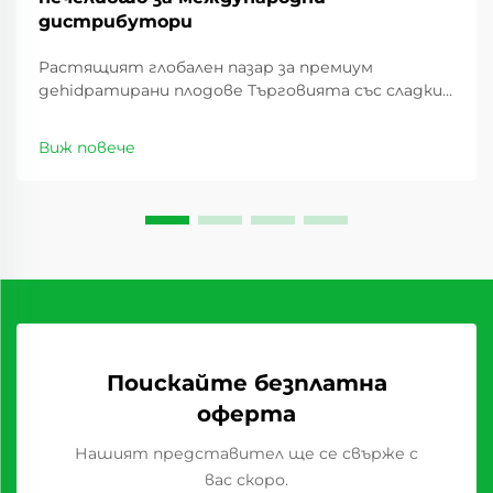
дистрибутори
Растящият глобален пазар за премиум
деhidратирани плодове Търговията със сладки
сушеши плодове има значителен ръст през
последното десетилетие, като предлага
Виж повече
изгодни възможности за дистрибутори по
целия свят. С промяната в потребителските
предпочитания ...
Поискайте безплатна
оферта
Нашият представител ще се свърже с
вас скоро.