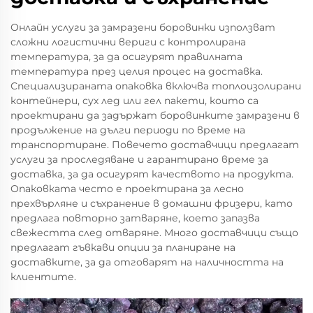
Онлайн услуги за замразени боровинки използват
сложни логистични вериги с контролирана
температура, за да осигурят правилната
температура през целия процес на доставка.
Специализираната опаковка включва топлоизолирани
контейнери, сух лед или гел пакети, които са
проектирани да задържат боровинките замразени в
продължение на дълги периоди по време на
транспортиране. Повечето доставчици предлагат
услуги за проследяване и гарантирано време за
доставка, за да осигурят качеството на продукта.
Опаковката често е проектирана за лесно
прехвърляне и съхранение в домашни фризери, като
предлага повторно затваряне, което запазва
свежестта след отваряне. Много доставчици също
предлагат гъвкави опции за планиране на
доставките, за да отговарят на наличността на
клиентите.