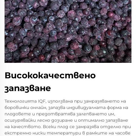
Висококачествено
запазване
Технологията IQF, използвана при замразяването на
боровинки онлайн, запазва индивидуалната форма на
плодовете и предотвратява залепването им,
осигурявайки лесно дозиране и оптимално запазване
на качеството. Всеки плод се замразява отделно при
екстремно ниски температури в рамките на часове