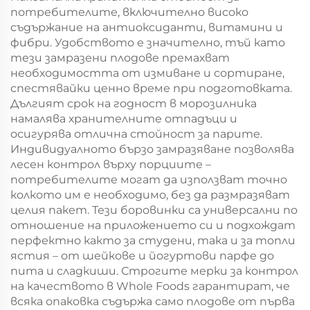
потребителите, включително високо
съдържание на антиоксиданти, витамини и
фибри. Удобството е значително, тъй като
тези замразени плодове премахват
необходимостта от измиване и сортиране,
спестявайки ценно време при подготовката.
Дългият срок на годност в морозилника
намалява хранителните отпадъци и
осигурява отлична стойност за парите.
Индивидуалното бързо замразяване позволява
лесен контрол върху порциите –
потребителите могат да използват точно
колкото им е необходимо, без да размразяват
целия пакет. Тези боровинки са универсални по
отношение на приложението си и подхождат
перфектно както за студени, така и за топли
ястия – от шейкове и йогуртови парфе до
пита и сладкиши. Строгите мерки за контрол
на качеството в Whole Foods гарантират, че
всяка опаковка съдържа само плодове от първа