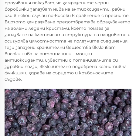
проучвания показват, че замразените черни
боровинки запазват нива на антиоксиданти, равни
или в някои случаи по-високи в сравнение с пресните.
Бързото замразяване предотвратява образуването
на големи ледени кристали, което помага за
запазване на клетъчната структура на плодовете и
осигурява цялостността на полезните съединения.
Тези запазени хранителни вещества включват
високи нива на антоцианини – мощни
антиоксиданти, известни с потенциалните си
здравни ползи, включително подобрена когнитивна
функция и здраве на сърцето и кръвоносните
съдове.