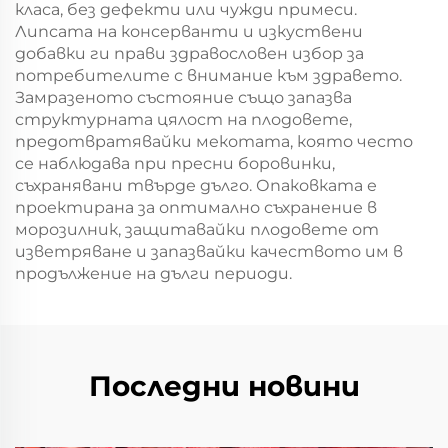
класа, без дефекти или чужди примеси.
Липсата на консерванти и изкуствени
добавки ги прави здравословен избор за
потребителите с внимание към здравето.
Замразеното състояние също запазва
структурната цялост на плодовете,
предотвратявайки мекотата, която често
се наблюдава при пресни боровинки,
съхранявани твърде дълго. Опаковката е
проектирана за оптимално съхранение в
морозилник, защитавайки плодовете от
изветряване и запазвайки качеството им в
продължение на дълги периоди.
Последни новини