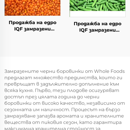
Продажба на едро
Продажба на едро
IQF замразени
IQF замразени
плодове, опаковка от
зеленчуци замразени
10 кг, замразен
зелени фасул
хипово семе
замразени зеленчуци
Замразените черни боровинки от Whole Foods
предлагат множество предимства, които ги
превръщат в задължително допълнение към
всяка кухня. Първо, тези плодове осигуряват
достъп през цялата година до черни
боровинки от високо качество, независимо от
сезонната им наличност. Процесът на бързо
замразяване запазва аромата и хранителните
вещества от пиковия сезон, като гарантира
максимална хранителна стойност за