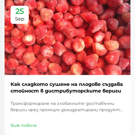
25
Sep
Как сладкото сушене на плодове създава
стойност в дистрибуторските вериги
Трансформиране на глобалните доставъчни
вериги чрез премиум дехидратирани продукти.
Пейзажът на дистрибуцията на хранителни
стоки се е променил значително през
Виж повече
последните години, като сладките суши
плодове се превръщат в революционен стоков