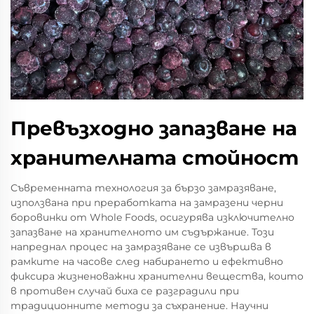
Превъзходно запазване на
хранителната стойност
Съвременната технология за бързо замразяване,
използвана при преработката на замразени черни
боровинки от Whole Foods, осигурява изключително
запазване на хранителното им съдържание. Този
напреднал процес на замразяване се извършва в
рамките на часове след набирането и ефективно
фиксира жизненоважни хранителни вещества, които
в противен случай биха се разградили при
традиционните методи за съхранение. Научни