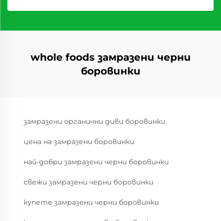
whole foods замразени черни
боровинки
замразени органични диви боровинки
цена на замразени боровинки
най-добри замразени черни боровинки
свежи замразени черни боровинки
купете замразени черни боровинки