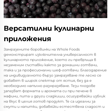
Версатилни кулинарни
приложения
Замразените боровинки на Whole Foods
демонстрират изключителна универсалност в
кулинарното приложение, което ги превръща в
незаменим съставки както за домашни готвачи,
така и за професионални шеф-готвачи. Благодарение
на индивидуалното бързо замразяване те лесно се
добавят в широк спектър от ястия, без да е
необходимо напълно размразяване. Тези плодове
запазват формата и аромата си при печене в
мафини, пита и други сладкиши, осигурявайки изблик
на вкус в целия готов продукт. Те са идеални за
смути и напитки, добавяйки естествена сладост и