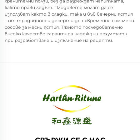
хранителни ползи, без да разреждат напитката,
както прави ледът. Плодовете могат да се
използват както в сладки, така и във вечерни ястия
– от традиционни десерти до съвременни намалени
сосове за месни ястия. Тяхното последователно
високо качество гарантира надеждни резултати
при разработване и изпълнение на рецепти.