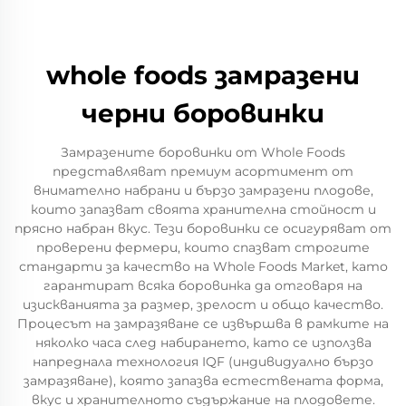
whole foods замразени
черни боровинки
Замразените боровинки от Whole Foods
представляват премиум асортимент от
внимателно набрани и бързо замразени плодове,
които запазват своята хранителна стойност и
прясно набран вкус. Тези боровинки се осигуряват от
проверени фермери, които спазват строгите
стандарти за качество на Whole Foods Market, като
гарантират всяка боровинка да отговаря на
изискванията за размер, зрелост и общо качество.
Процесът на замразяване се извършва в рамките на
няколко часа след набирането, като се използва
напреднала технология IQF (индивидуално бързо
замразяване), която запазва естествената форма,
вкус и хранителното съдържание на плодовете.