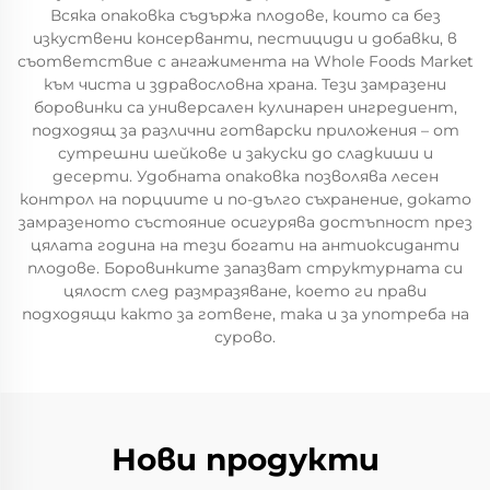
Всяка опаковка съдържа плодове, които са без
изкуствени консерванти, пестициди и добавки, в
съответствие с ангажимента на Whole Foods Market
към чиста и здравословна храна. Тези замразени
боровинки са универсален кулинарен ингредиент,
подходящ за различни готварски приложения – от
сутрешни шейкове и закуски до сладкиши и
десерти. Удобната опаковка позволява лесен
контрол на порциите и по-дълго съхранение, докато
замразеното състояние осигурява достъпност през
цялата година на тези богати на антиоксиданти
плодове. Боровинките запазват структурната си
цялост след размразяване, което ги прави
подходящи както за готвене, така и за употреба на
сурово.
Нови продукти