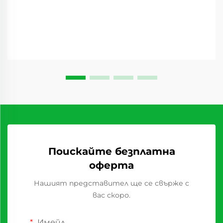
вид, който преобразява доставъчните вериги...
Поискайте безплатна
оферта
Нашият представител ще се свърже с
вас скоро.
Имейл