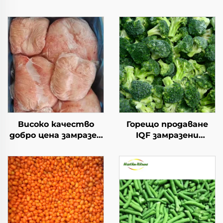
Високо качество
Горещо продаване
добро цена замразен
IQF замразени
халал агнешки бут с
зеленчуци броколи
мазнина на
замразено броколи с
опашката наличен
добро цена
замразен агнешки
бут за продажба