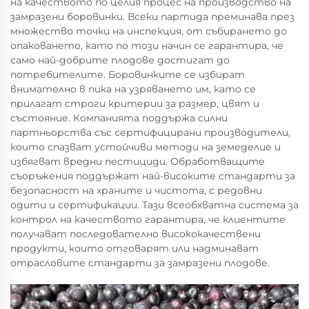
на качеството по целия процес на производство на
замразени боровинки. Всеки партида преминава през
множество точки на инспекция, от събирането до
опаковането, като по този начин се гарантира, че
само най-добрите плодове достигат до
потребителите. Боровинките се избират
внимателно в пика на узряването им, като се
прилагат строги критерии за размер, цвят и
състояние. Компанията поддържа силни
партньорства със сертифицирани производители,
които спазват устойчиви методи на земеделие и
избягват вредни пестициди. Обработващите
съоръжения поддържат най-високите стандарти за
безопасност на храните и чистота, с редовни
одити и сертификации. Тази всеобхватна система за
контрол на качеството гарантира, че клиентите
получават последователно висококачествени
продукти, които отговарят или надминават
отрасловите стандарти за замразени плодове.