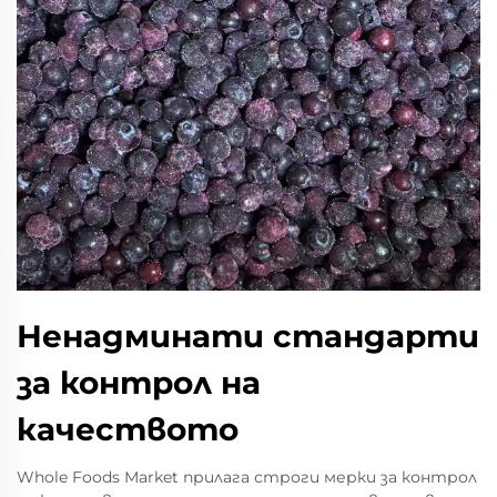
Ненадминати стандарти
за контрол на
качеството
Whole Foods Market прилага строги мерки за контрол