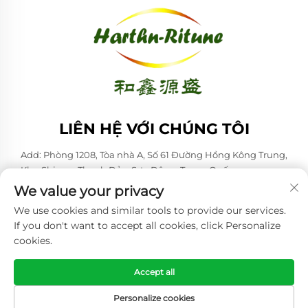
LIÊN HỆ VỚI CHÚNG TÔI
Add: Phòng 1208, Tòa nhà A, Số 61 Đường Hồng Kông Trung,
Khu Shinan, Thanh Đảo, Sơn Đông, Trung Quốc
We value your privacy
ĐT:
+86-53285879528
We use cookies and similar tools to provide our services.
Email:
[email protected]
If you don't want to accept all cookies, click Personalize
cookies.
Bản quyền © 2026 Qingdao Harthn-ritune Corp., Ltd. Mọi quyền
được bảo lưu. -
Chính sách bảo mật
Accept all
Personalize cookies