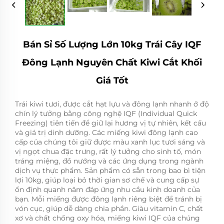
Bán Sỉ Số Lượng Lớn 10kg Trái Cây IQF
Đông Lạnh Nguyên Chất Kiwi Cắt Khối
Giá Tốt
Trái kiwi tươi, được cắt hạt lựu và đông lạnh nhanh ở độ
chín lý tưởng bằng công nghệ IQF (Individual Quick
Freezing) tiên tiến để giữ lại hương vị tự nhiên, kết cấu
và giá trị dinh dưỡng. Các miếng kiwi đông lạnh cao
cấp của chúng tôi giữ được màu xanh lục tươi sáng và
vị ngọt chua đặc trưng, rất lý tưởng cho sinh tố, món
tráng miệng, đồ nướng và các ứng dụng trong ngành
dịch vụ thực phẩm. Sản phẩm có sẵn trong bao bì tiện
lợi 10kg, giúp loại bỏ thời gian sơ chế và cung cấp sự
ổn định quanh năm đáp ứng nhu cầu kinh doanh của
bạn. Mỗi miếng được đông lạnh riêng biệt để tránh bị
vón cục, giúp dễ dàng chia phần. Giàu vitamin C, chất
xơ và chất chống oxy hóa, miếng kiwi IQF của chúng