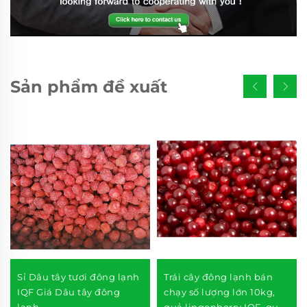
Sản phẩm đề xuất
Sỉ Dâu tây tươi đông lạnh
Trái cây đông lạnh bán
IQF Giá Dâu tây đông
chạy số lượng lớn 10kg,