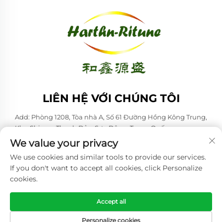
LIÊN HỆ VỚI CHÚNG TÔI
Add: Phòng 1208, Tòa nhà A, Số 61 Đường Hồng Kông Trung,
Khu Shinan, Thanh Đảo, Sơn Đông, Trung Quốc
We value your privacy
ĐT:
+86-53285879528
We use cookies and similar tools to provide our services.
Email:
[email protected]
If you don't want to accept all cookies, click Personalize
cookies.
Bản quyền © 2026 Qingdao Harthn-ritune Corp., Ltd. Mọi quyền
được bảo lưu. -
Chính sách bảo mật
Accept all
Personalize cookies