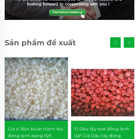
Sản phẩm đề xuất
Giá sỉ Bán buôn Hành tây
Sỉ Dâu tây tươi đông lạnh
đông lạnh dạng IQF,
IQF Giá Dâu tây đông