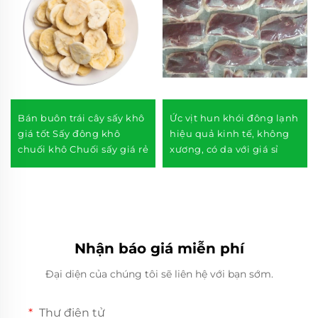
Bán buôn trái cây sấy khô
Ức vịt hun khói đông lạnh
giá tốt Sấy đông khô
hiệu quả kinh tế, không
chuối khô Chuối sấy giá rẻ
xương, có da với giá sỉ
Nhận báo giá miễn phí
Đại diện của chúng tôi sẽ liên hệ với bạn sớm.
Thư điện tử