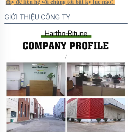
đây để liên hệ với chúng tôi bất kỳ lúc nào! 
GIỚI THIỆU CÔNG TY