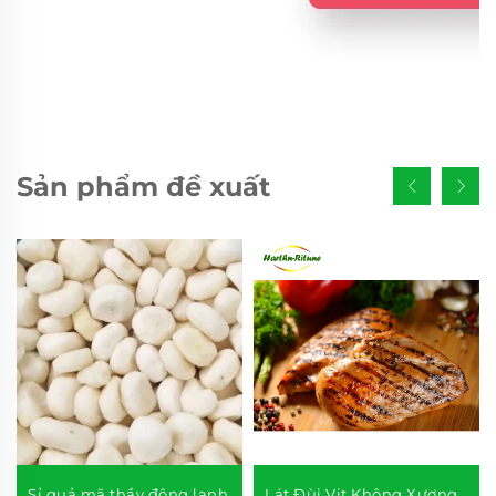
Sản phẩm đề xuất
Sỉ quả mã thầy đông lạnh
Lát Đùi Vịt Không Xương