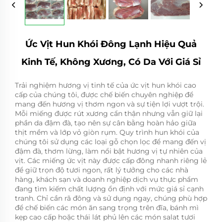
Ức Vịt Hun Khói Đông Lạnh Hiệu Quả
Kinh Tế, Không Xương, Có Da Với Giá Sỉ
Trải nghiệm hương vị tinh tế của ức vịt hun khói cao
cấp của chúng tôi, được chế biến chuyên nghiệp để
mang đến hương vị thơm ngon và sự tiện lợi vượt trội.
Mỗi miếng được rút xương cẩn thận nhưng vẫn giữ lại
phần da đậm đà, tạo nên sự cân bằng hoàn hảo giữa
thịt mềm và lớp vỏ giòn rụm. Quy trình hun khói của
chúng tôi sử dụng các loại gỗ chọn lọc để mang đến vị
đậm đà, thơm lừng, làm nổi bật hương vị tự nhiên của
vịt. Các miếng ức vịt này được cấp đông nhanh riêng lẻ
để giữ trọn độ tươi ngon, rất lý tưởng cho các nhà
hàng, khách sạn và doanh nghiệp dịch vụ thực phẩm
đang tìm kiếm chất lượng ổn định với mức giá sỉ cạnh
tranh. Chỉ cần rã đông và sử dụng ngay, chúng phù hợp
để chế biến các món ăn sang trọng trên đĩa, bánh mì
kẹp cao cấp hoặc thái lát phủ lên các món salat tươi