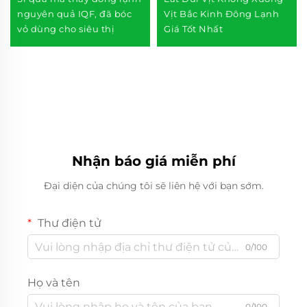
nguyên quả IQF, đã bóc
Vịt Bắc Kinh Đông Lạnh
vỏ dùng cho siêu thị
Giá Tốt Nhất
Nhận báo giá miễn phí
Đại diện của chúng tôi sẽ liên hệ với bạn sớm.
Thư điện tử
0/100
Họ và tên
0/100