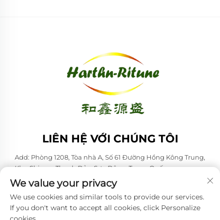
LIÊN HỆ VỚI CHÚNG TÔI
Add: Phòng 1208, Tòa nhà A, Số 61 Đường Hồng Kông Trung,
Khu Shinan, Thanh Đảo, Sơn Đông, Trung Quốc
We value your privacy
ĐT:
+86-53285879528
We use cookies and similar tools to provide our services.
Email:
[email protected]
If you don't want to accept all cookies, click Personalize
cookies.