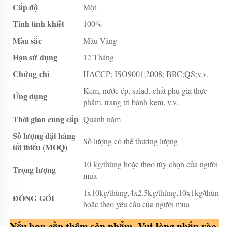
Cấp độ
Một
Tính tinh khiết
100%
Màu sắc
Màu Vàng
Hạn sử dụng
12 Tháng
Chứng chỉ
HACCP; ISO9001;2008; BRC;QS;v.v.
Kem, nước ép, salad, chất phụ gia thực
Ứng dụng
phẩm, trang trí bánh kem, v.v.
Thời gian cung cấp
Quanh năm
Số lượng đặt hàng
Số lượng có thể thương lượng
tối thiểu (MOQ)
10 kg/thùng hoặc theo tùy chọn của người
Trọng lượng
mua
1x10kg/thùng,4x2.5kg/thùng,10x1kg/thùng
ĐÓNG GÓI
hoặc theo yêu cầu của người mua
Nếu bạn cần thêm sản phẩm, Vui lòng nhấp vào 