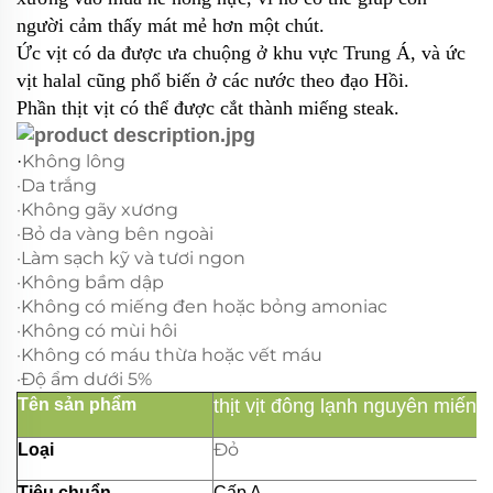
người cảm thấy mát mẻ hơn một chút.
Ức vịt có da được ưa chuộng ở khu vực Trung Á, và ức
vịt halal cũng phổ biến ở các nước theo đạo Hồi.
Phần thịt vịt có thể được cắt thành miếng steak.
Không lông
·
·Da trắng
·Không gãy xương
·Bỏ da vàng bên ngoài
·Làm sạch kỹ và tươi ngon
·Không bầm dập
·Không có miếng đen hoặc bỏng amoniac
·Không có mùi hôi
·Không có máu thừa hoặc vết máu
·Độ ẩm dưới 5%
Tên sản phẩm
thịt vịt đông lạnh nguyên miến
Đỏ
Loại
Tiêu chuẩn
Cấp A