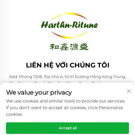
LIÊN HỆ VỚI CHÚNG TÔI
Add: Phòng 1208, Tòa nhà A, Số 61 Đường Hồng Kông Trung,
Khu Shinan, Thanh Đảo, Sơn Đông, Trung Quốc
We value your privacy
ĐT:
+86-53285879528
We use cookies and similar tools to provide our services.
Email:
[email protected]
If you don't want to accept all cookies, click Personalize
cookies.
Bản quyền © 2026 Qingdao Harthn-ritune Corp., Ltd. Mọi quyền
được bảo lưu. -
Chính sách bảo mật
Accept all