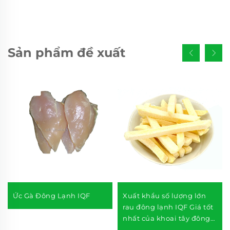
Sản phẩm đề xuất
Ức Gà Đông Lạnh IQF
Xuất khẩu số lượng lớn
rau đông lạnh IQF Giá tốt
nhất của khoai tây đông
lạnh cắt thanh