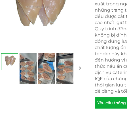
xuất trong ng
những trang t
đều được cắt 
cao nhất, giữ 
Quy trình đôn
không bị dính 
đông đúng lượ
chất lượng ổ
tender này kh
đến hương vị
thức nấu ăn c
dịch vụ cateri
IQF của chúng
thời gian lưu 
dễ dàng và tố
Yêu cầu thông 