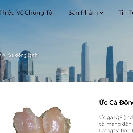
 Thiệu Về Chúng Tôi
Sản Phẩm
Tin 
h
>
Gà đông lạnh
Ức Gà Đôn
Ức gà IQF (In
tôi mang đến s
lượng và tính 