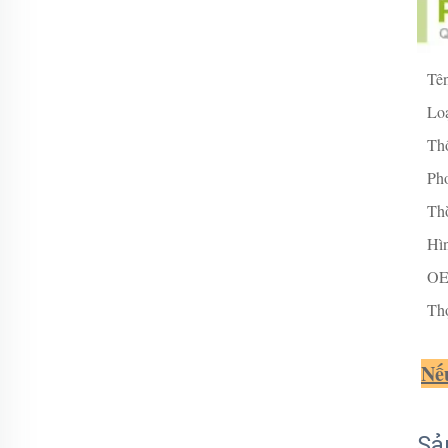
Tê
Loạ
Thô
Ph
Thờ
Hì
O
Th
Nếu
Sả