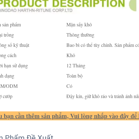
n sản phẩm
Mận sấy khô
i trồng
Thông thường
ng số kỹ thuật
Bao bì có thể tùy chỉnh. Sản phẩm có
ong cách
Khô
i hạn sử dụng
12 Tháng
nh dạng
Toàn bộ
EM/ODM
Có
ợ cướp
Đậy kín, giữ khô ráo và tránh ánh nắn
 bạn cần thêm sản phẩm, Vui lòng nhấp vào đây để li
n Phẩm Đề Xuất