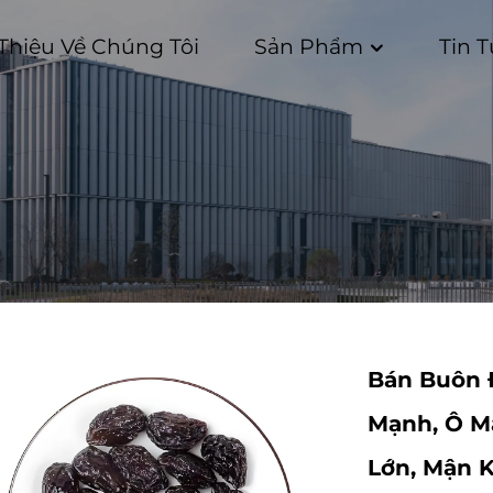
 Thiệu Về Chúng Tôi
Sản Phẩm
Tin 
Bán Buôn 
Mạnh, Ô M
Lớn, Mận 