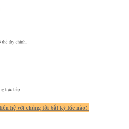
 thể tùy chỉnh.
g trực tiếp
ên hệ với chúng tôi bất kỳ lúc nào! 