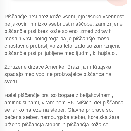
Piščančje prsi brez kože vsebujejo visoko vsebnost
beljakovin in nizko vsebnost maščobe, zamrznjene
piščančje prsi brez kože so eno izmed zdravih
mesnih vrst, poleg tega pa je piščančje meso
enostavno prebavljivo za telo, zato so zamrznjene
piščančje prsi priljubljene med ljudmi, ki hujšajo
.
Združene države Amerike, Brazilija in Kitajska
spadajo med vodilne proizvajalce piščanca na
svetu.
Halal piščančje prsi so bogate z beljakovinami,
aminokislinami, vitaminom B6. Mišični del piščanca
se lahko nareže na steber. Glavne priprave so:
pečena steber, hamburgska steber, korejska žara,
pržena piščančja steber in piščančja koža se