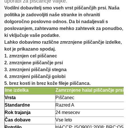
uporabi za piščančje valjke.
Vodilni dobavitelj smo vseh vrst piščančjih prsi.
Naša
politika je zadovoljiti naše stranke in ohraniti
dolgoročno poslovno odnos. Da bi nadaljevali s
poslovanjem, zahtevamo mehko zahtevek za ponudbo,
ki vključuje vaše podatke.
Lahko dobavimo različne zmrznjene piščančje izdelke,
kot je prikazano spodaj.
1. zmrznjen cel piščanec
2. zmrznjene piščančje prsi
3. zmrznjeni piščančji stegna
4. zmrznjeni piščančji golobi
5. brez kosti in brez kože fileje piščanca.
Ime izdelka
Zamrznjene halal piščančje prsi b
Vrsta
Piščanec
Standardne
Razred A
Rok trajanja
24 mesecev
Čas dobave
Vse leto
Potrdilo
HACCP; ISO9001;2008; BRC;QS;it