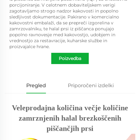
porcijoniranje. V celotnem dobaviteljskem verigi
zagotavljamo strogo nadzor kakovosti in popolno
sledljivost dokumentacije. Pakirano v komercialno
kakovostni embalaži, da se prepreči izgorelina v
zamrzovalniku, te halal prsi iz piščanca ponujajo
popolno ravnovesje med kakovostjo, udobjem in
vrednostjo za restavracije, kuharske službe in
proizvajalce hrane.
Poizvedba
Pregled
Priporočeni izdelki
Veleprodajna količina večje količine
zamrznjenih halal brezkoščenih
piščančjih prsi