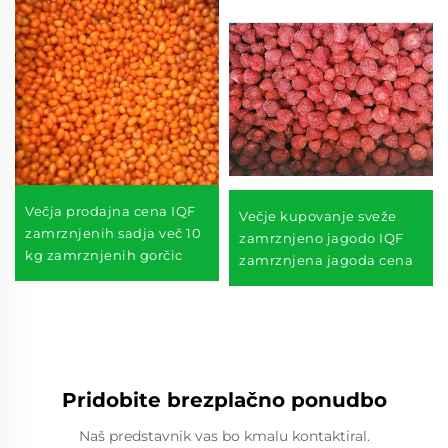
Večja prodajna cena IQF
Večje kupovanje sveže
zamrznjenih sadja več 10
zamrznjeno jagodo IQF
kg zamrznjenih gorčic
zamrznjena jagoda cena
Pridobite brezplačno ponudbo
Naš predstavnik vas bo kmalu kontaktiral.