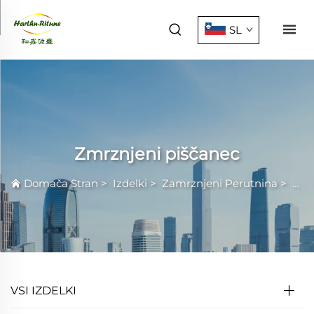
SL
Zmrznjeni piščanec
Domača Stran
>
Izdelki
>
Zamrznjeni Perutnina
>
Zmr
VSI IZDELKI