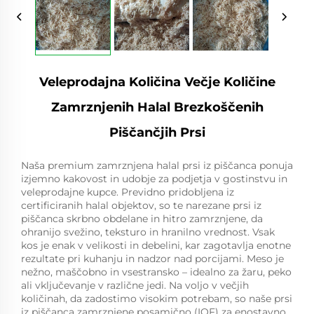
Veleprodajna Količina Večje Količine
Zamrznjenih Halal Brezkoščenih
Piščančjih Prsi
Naša premium zamrznjena halal prsi iz piščanca ponuja
izjemno kakovost in udobje za podjetja v gostinstvu in
veleprodajne kupce. Previdno pridobljena iz
certificiranih halal objektov, so te narezane prsi iz
piščanca skrbno obdelane in hitro zamrznjene, da
ohranijo svežino, teksturo in hranilno vrednost. Vsak
kos je enak v velikosti in debelini, kar zagotavlja enotne
rezultate pri kuhanju in nadzor nad porcijami. Meso je
nežno, maščobno in vsestransko – idealno za žaru, peko
ali vključevanje v različne jedi. Na voljo v večjih
količinah, da zadostimo visokim potrebam, so naše prsi
iz piščanca zamrznjene posamično (IQF) za enostavno