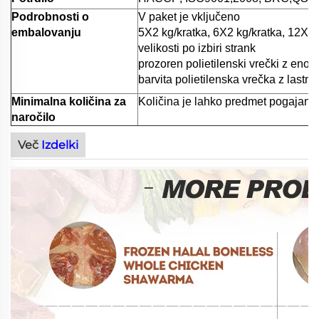
Podrobnosti o
V paket je vključeno
embalovanju
5X2 kg/kratka, 6X2 kg/kratka, 12X1 
velikosti po izbiri strank
prozoren polietilenski vrečki z enos
barvita polietilenska vrečka z lastn
Minimalna količina za
Količina je lahko predmet pogajanj
naročilo
Več
Izdelki