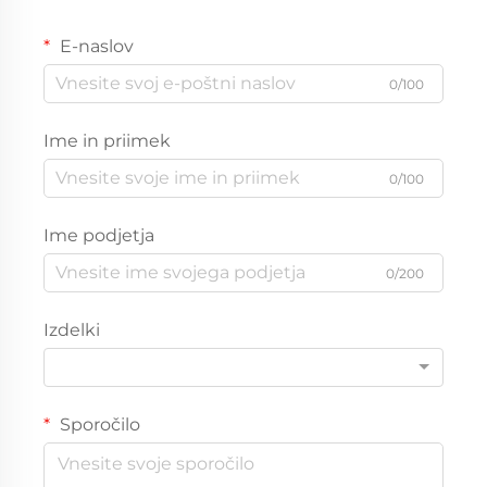
E-naslov
0/100
Ime in priimek
0/100
Ime podjetja
0/200
Izdelki
Sporočilo