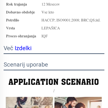
Rok trajanja
12 Mesecov
Dobavno obdobje
Vse leto
Potrdilo
HACCP; ISO9001;2008; BRC;QS;itd.
Vrsta
LEPAŠICA
Proces ohranjanja
IQF
Več
Izdelki
Scenarij uporabe