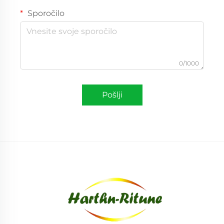
Sporočilo
0/1000
Pošlji