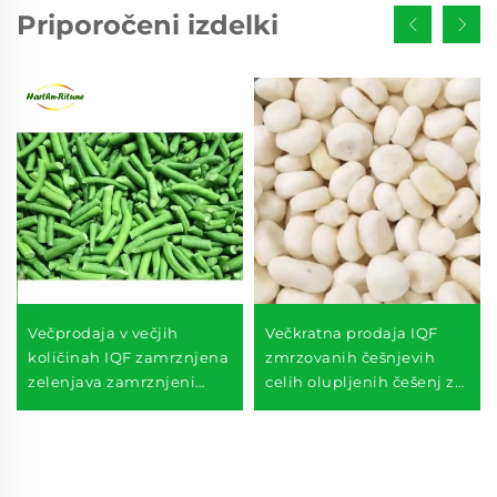
Priporočeni izdelki
Večprodaja v večjih
Večkratna prodaja IQF
količinah IQF zamrznjena
zmrzovanih češnjevih
zelenjava zamrznjeni
celih olupljenih češenj za
zelenci zamrznjena
supermarket
zelenjava