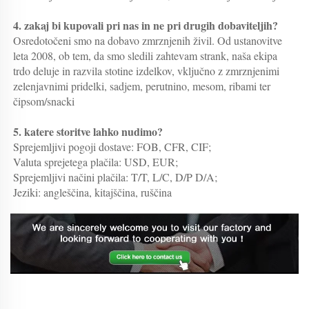
4. zakaj bi kupovali pri nas in ne pri drugih dobaviteljih?   
Osredotočeni smo na dobavo zmrznjenih živil. Od ustanovitve 
leta 2008, ob tem, da smo sledili zahtevam strank, naša ekipa 
trdo deluje in razvila stotine izdelkov, vključno z zmrznjenimi 
zelenjavnimi pridelki, sadjem, perutnino, mesom, ribami ter 
čipsom/snacki 
5. katere storitve lahko nudimo?   
Sprejemljivi pogoji dostave: FOB, CFR, CIF; 
Valuta sprejetega plačila: USD, EUR; 
Sprejemljivi načini plačila: T/T, L/C, D/P D/A; 
Jeziki: angleščina, kitajščina, ruščina 