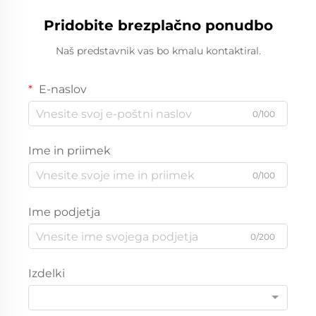
Pridobite brezplačno ponudbo
Naš predstavnik vas bo kmalu kontaktiral.
E-naslov
0/100
Ime in priimek
0/100
Ime podjetja
0/200
Izdelki