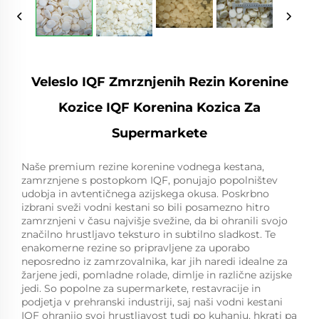
Veleslo IQF Zmrznjenih Rezin Korenine
Kozice IQF Korenina Kozica Za
Supermarkete
Naše premium rezine korenine vodnega kestana,
zamrznjene s postopkom IQF, ponujajo popolništev
udobja in avtentičnega azijskega okusa. Poskrbno
izbrani sveži vodni kestani so bili posamezno hitro
zamrznjeni v času najvišje svežine, da bi ohranili svojo
značilno hrustljavo teksturo in subtilno sladkost. Te
enakomerne rezine so pripravljene za uporabo
neposredno iz zamrzovalnika, kar jih naredi idealne za
žarjene jedi, pomladne rolade, dimlje in različne azijske
jedi. So popolne za supermarkete, restavracije in
podjetja v prehranski industriji, saj naši vodni kestani
IQF ohranijo svoj hrustljavost tudi po kuhanju, hkrati pa