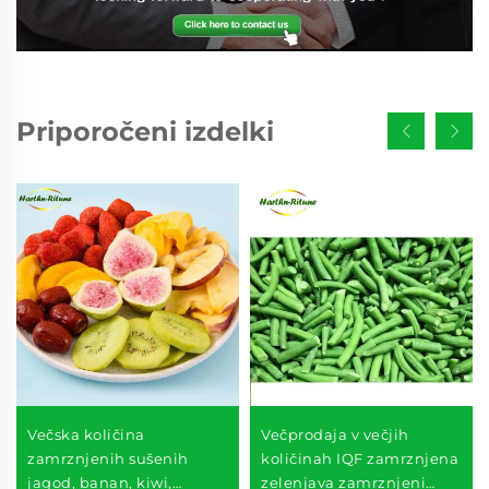
Priporočeni izdelki
Večska količina
Večprodaja v večjih
zamrznjenih sušenih
količinah IQF zamrznjena
jagod, banan, kiwi,
zelenjava zamrznjeni