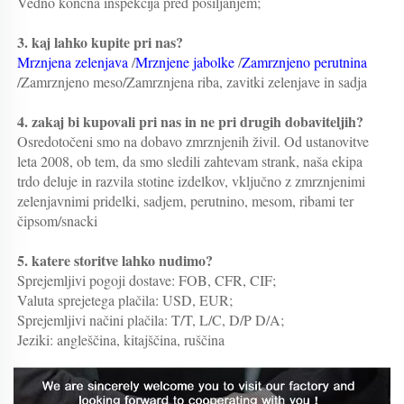
Vedno končna inšpekcija pred pošiljanjem;   
3. kaj lahko kupite pri nas?   
Mrznjena zelenjava 
/
Mrznjene jabolke 
/
Zamrznjeno perutnina 
/Zamrznjeno meso/Zamrznjena riba, zavitki zelenjave in sadja 
4. zakaj bi kupovali pri nas in ne pri drugih dobaviteljih?   
Osredotočeni smo na dobavo zmrznjenih živil. Od ustanovitve 
leta 2008, ob tem, da smo sledili zahtevam strank, naša ekipa 
trdo deluje in razvila stotine izdelkov, vključno z zmrznjenimi 
zelenjavnimi pridelki, sadjem, perutnino, mesom, ribami ter 
čipsom/snacki 
5. katere storitve lahko nudimo?   
Sprejemljivi pogoji dostave: FOB, CFR, CIF; 
Valuta sprejetega plačila: USD, EUR; 
Sprejemljivi načini plačila: T/T, L/C, D/P D/A; 
Jeziki: angleščina, kitajščina, ruščina 