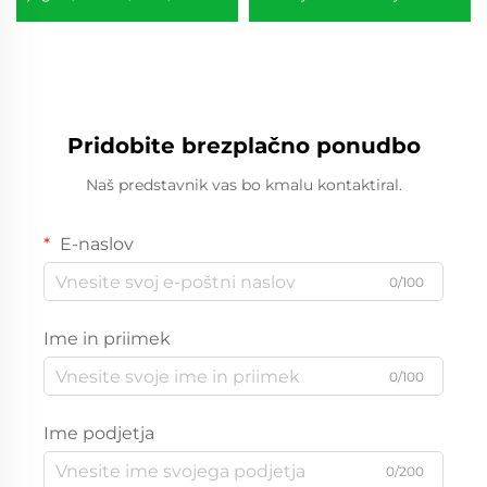
smokv, rdečih datumov,
zelenci zamrznjena
jabolka, mešane sušene
zelenjava
sadeže
Pridobite brezplačno ponudbo
Naš predstavnik vas bo kmalu kontaktiral.
E-naslov
0/100
Ime in priimek
0/100
Ime podjetja
0/200