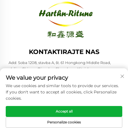
KONTAKTIRAJTE NAS
Add: Soba 1208, stavba A, št. 61 Hongkong Middle Road,
občina Shinan, Qingdao, Shandong, Kitajska
We value your privacy
Tel:
+86-53285879528
We use cookies and similar tools to provide our services.
E-pošta:
[email protected]
If you don't want to accept all cookies, click Personalize
cookies.
Avtorske pravice © 2026 Qingdao Harthn-ritune Corp., Ltd. Vse
pravice pridržane. -
Politika zasebnosti
Accept all
Personalize cookies